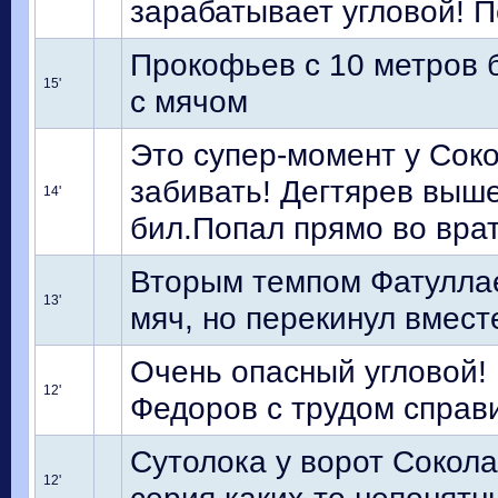
зарабатывает угловой! П
Прокофьев с 10 метров б
15'
с мячом
Это супер-момент у Сок
забивать! Дегтярев выше
14'
бил.Попал прямо во вра
Вторым темпом Фатулла
13'
мяч, но перекинул вмест
Очень опасный угловой! 
12'
Федоров с трудом справи
Сутолока у ворот Сокола
12'