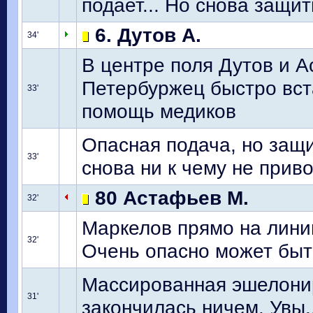
подает... Но снова защит
6. Дутов А.
34'
В центре поля Дутов и 
Петербуржец быстро вста
33'
помощь медиков
Опасная подача, но защи
33'
снова ни к чему не прив
80 Астафьев М.
32'
Маркелов прямо на лини
32'
Очень опасно может быт
Массированная эшелонир
31'
закончилась ничем. Увы.