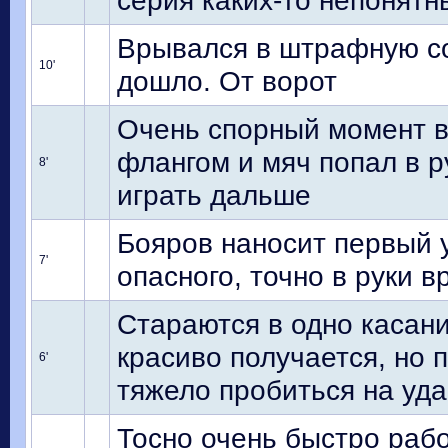
серия каких-то непонятн
Врывался в штрафную со
10'
дошло. От ворот
Очень спорный момент в
флангом и мяч попал в р
8'
играть дальше
Бояров наносит первый у
7'
опасного, точно в руки 
Стараются в одно касани
красиво получается, но 
6'
тяжело пробиться на уд
Тосно очень быстро рабо