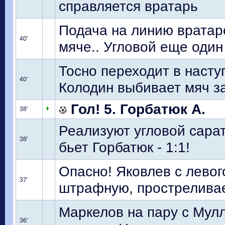
справляется вратарь
Подача на линию вратар
40'
мяче.. Угловой еще один
Тосно переходит в насту
40'
Колодин выбивает мяч з
Гол! 5. Горбатюк А.
38'
Реализуют угловой сарат
38'
бьет Горбатюк - 1:1!
Опасно! Яковлев с левог
37'
штрафную, простреливае
Маркелов на пару с Мул
36'