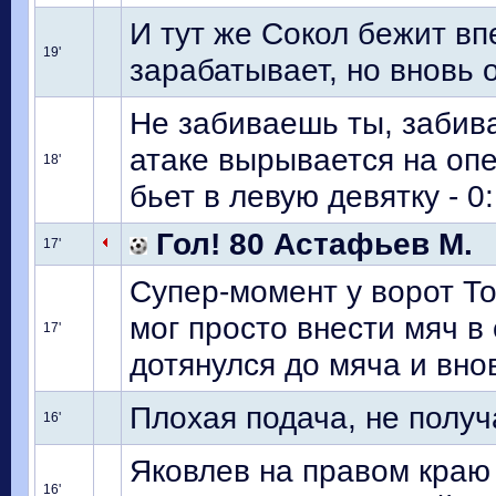
И тут же Сокол бежит вп
19'
зарабатывает, но вновь 
Не забиваешь ты, забив
атаке вырывается на оп
18'
бьет в левую девятку - 0
Гол! 80 Астафьев М.
17'
Супер-момент у ворот То
мог просто внести мяч в 
17'
дотянулся до мяча и вно
Плохая подача, не получ
16'
Яковлев на правом краю
16'