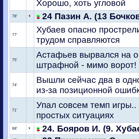
Хорошо, хоть угловой
24 Пазин А. (13 Бочков
78'
Хубаев опасно прострели
77'
трудом справляются
Астафьев вырвался на о
75'
штрафной - мимо ворот!
Вышли сейчас два в одн
74'
из-за позиционной ошибк
Упал совсем темп игры..
71'
простых ситуациях
24. Бояров И. (9. Хуба
68'