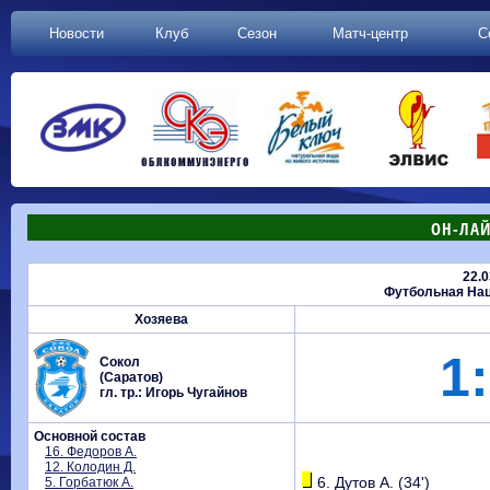
Новости
Клуб
Сезон
Матч-центр
С
ОН-ЛАЙ
22.0
Футбольная Нац
Хозяева
1:
Сокол
(Саратов)
гл. тр.: Игорь Чугайнов
Основной состав
16. Федоров А.
12. Колодин Д.
6. Дутов А. (34')
5. Горбатюк А.