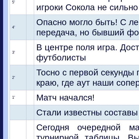
5'
игроки Сокола не сильно
Опасно могло быть! С л
4'
передача, но бывший фо
В центре поля игра. Дос
3'
футболисты
Тосно с первой секунды 
2'
краю, где аут наши сопе
Матч начался!
1'
Стали известны составы
Сегодня очередной м
турнирной таблицы. Вы