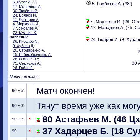
6. Дутов А.
(к)
5. Горбатюк А. (38')
17. Молодцов А.
30. Трубило В.
24. Бояров И.
11. Дегтярев А.
4. Маркелов И. (28. Оган
4. Маркелов И.
17. Молодцов А. (75. Се
77. Яковлев А.
72. Муллин К.
Запасные
24. Бояров И. (9. Хубаев
36. Киселев М.
9. Хубаев Д.
20. Столяренко А.
2
15. Рябокобыленко А.
28. Оганесян А.
80 
75. Серасхов А.
26. Габов В.
Матч завершен
Матч окончен!
90' + 5'
Тянут время уже как могу
90' + 3'
80 Астафьев М. (46 Цх
90' + 2'
37 Хадарцев Б. (18 Су
90'