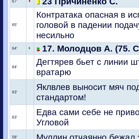
23 Причиненко С.
67'
Контратака опасная в и
головой в падении подачу
65'
несильно
17. Молодцов А. (75. С
64'
Дегтярев бьет с линии ш
64'
вратарю
Яклвлев выносит мяч по
63'
стандартом!
Едва сами себе не приво
63'
Угловой
Муллин отчаянно бежал 
58'