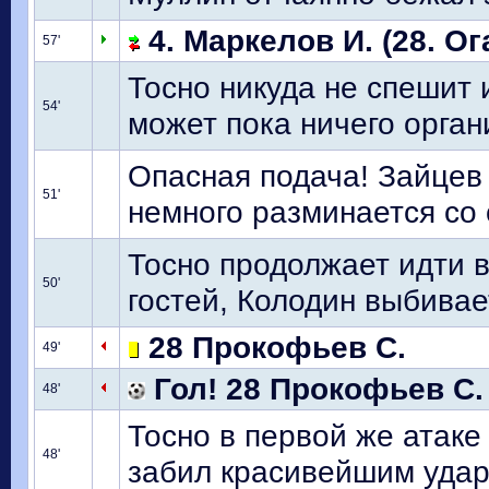
4. Маркелов И. (28. Ог
57'
Тосно никуда не спешит 
54'
может пока ничего орган
Опасная подача! Зайцев 
51'
немного разминается со 
Тосно продолжает идти 
50'
гостей, Колодин выбивае
28 Прокофьев С.
49'
Гол! 28 Прокофьев С.
48'
Тосно в первой же атаке
48'
забил красивейшим удар