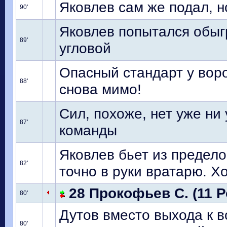
Яковлев сам же подал, н
90'
Яковлев попытался обыгр
89'
угловой
Опасный стандарт у воро
88'
снова мимо!
Сил, похоже, нет уже ни
87'
команды
Яковлев бьет из предел
82'
точно в руки вратарю. Х
28 Прокофьев С. (11 Р
80'
Дутов вместо выхода к в
80'