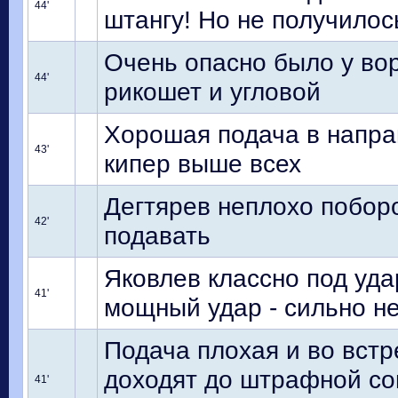
44'
штангу! Но не получилос
Очень опасно было у вор
44'
рикошет и угловой
Хорошая подача в напра
43'
кипер выше всех
Дегтярев неплохо поборо
42'
подавать
Яковлев классно под уда
41'
мощный удар - сильно н
Подача плохая и во встр
доходят до штрафной со
41'