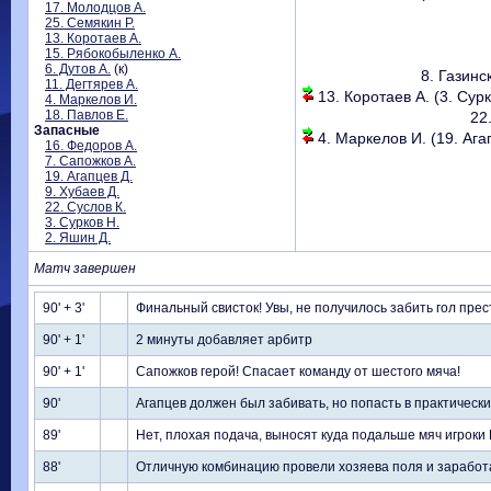
17. Молодцов А.
25. Семякин Р.
13. Коротаев А.
15. Рябокобыленко А.
6. Дутов А.
(к)
8. Газинс
11. Дегтярев А.
13. Коротаев А. (3. Сурк
4. Маркелов И.
18. Павлов Е.
22
Запасные
4. Маркелов И. (19. Агап
16. Федоров А.
7. Сапожков А.
19. Агапцев Д.
9. Хубаев Д.
22. Суслов К.
3. Сурков Н.
2. Яшин Д.
Матч завершен
90' + 3'
Финальный свисток! Увы, не получилось забить гол прест
90' + 1'
2 минуты добавляет арбитр
90' + 1'
Сапожков герой! Спасает команду от шестого мяча!
90'
Агапцев должен был забивать, но попасть в практически
89'
Нет, плохая подача, выносят куда подальше мяч игроки
88'
Отличную комбинацию провели хозяева поля и заработа