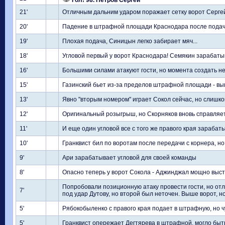
Гол! 98. Петров Сергей
21'
Отличным дальним ударом поражает сетку ворот Серге
20'
Падение в штрафной площади Краснодара после подачи 
19'
Плохая подача, Синицын легко забирает мяч...
18'
Угловой первый у ворот Краснодара! Семякин зарабаты
16'
Большими силами атакуют гости, но момента создать не 
15'
Газинский бьет из-за пределов штрафной площади - вы
13'
Явно "вторым номером" играет Сокол сейчас, но слишко
12'
Оригинальный розыгрыш, но Скорняков вновь справляет
11'
И еще один угловой все с того же правого края зарабаты
10'
Гранквист бил по воротам после передачи с корнера, но
9'
Ари зарабатывает угловой для своей команды
8'
Опасно теперь у ворот Сокола - Аджинджал мощно выстр
Попробовали позиционную атаку провести гости, но отл
7'
под удар Дутову, но второй был неточен. Выше ворот, н
5'
Рябокобыленко с правого края подает в штрафную, но чу
5'
Гранквист опережает Дегтярева в штрафной, могло быть