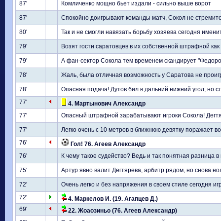
87'
Комличенко мощно бьет издали - сильно выше ворот
87'
Спокойно доигрывают команды матч, Сокол не стремится
80'
Так и не смогли навязать борьбу хозяева сегодня имен
79'
Возят гости саратовцев в их собственной штрафной как
79'
А фан-сектор Сокола тем временем скандирует "Федоро
78'
Жаль, была отличная возможность у Саратова не проиг
78'
Опасная подача! Дутов бил в дальний нижний угол, но с
77'
4. Мартынович Александр
77'
Опасный штрафной зарабатывают игроки Сокола! Дегтяр
77'
Легко очень с 10 метров в ближнюю девятку поражает вор
76'
Гол! 76. Агеев Александр
76'
К чему такое судейство? Ведь и так понятная разница в
75'
Артур явно валит Дегтярева, арбитр рядом, но снова н
72'
Очень легко и без напряжения в своем стиле сегодня иг
72'
4. Маркелов И. (19. Агапцев Д.)
69'
22. Жоаозиньо (76. Агеев Александр)