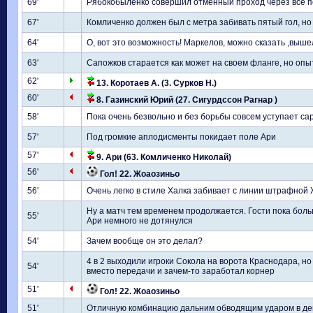
69'
Рябокобыленко совершил отменный проход через все по
67'
Комличенко должен был с метра забивать пятый гол, но
64'
О, вот это возможность! Маркелов, можно сказать ,вышел
63'
Сапожков старается как может на своем фланге, но опы
62'
13. Коротаев А. (3. Сурков Н.)
60'
8. Газинский Юрий (27. Сигурдссон Рагнар )
58'
Пока очень безвольно и без борьбы совсем уступает сар
57'
Под громкие аплодисменты покидает поле Ари
57'
9. Ари (63. Комличенко Николай)
56'
Гол! 22. Жоаозиньо
56'
Очень легко в стиле Халка забивает с линии штрафной
Ну а матч тем временем продолжается. Гости пока боль
55'
Ари немного не дотянулся
54'
Зачем вообще он это делал?
4 в 2 выходили игроки Сокола на ворота Краснодара, н
54'
вместо передачи и зачем-то заработал корнер
51'
Гол! 22. Жоаозиньо
51'
Отличную комбинацию дальним обводящим ударом в дев