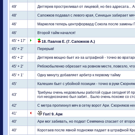
49'
Дегтярев простреливал от лицевой, но без адресата... 
48'
Сапожков подавал с левого края, Синицын забирает мяч
46'
Маркелов теперь центрфорвард Сокола после замены 
46'
Второй тайм начался!
45' + 17'
18. Павлов Е. (7. Сапожков А.)
45' + 2'
Перерыв!
45' + 2'
Дегтярев мощно бьет из-за штрафной - точно во вратар
45' + 2'
Рябокобыленко обрезает на ровном месте, повезло, что
45' + 1'
Одну минуту добавляет арбитр к первому тайму
45'
Калешин бьет с убойной позиции - точно в руки Скорняк
Трибуны очень недовольны работой судьи сегодня! И п
43'
гол неоднозначно был забит... Было очень похоже со с
42'
С метра пропихнул мяч в сетку ворот Ари. Скорняков не
41'
Гол! 9. Ари
40'
Ари мог забивать, но подкат Семякина спасает от второ
40'
Коротаев после явной подножки падает в штрафной Кра