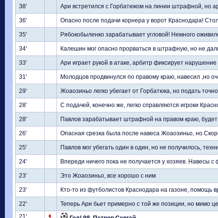
38'
Ари встретился с Горбатюком на линии штрафной, но а
36'
Опасно после подачи корнера у ворот Краснодара! Стол
35'
Рябокобыленко зарабатывает угловой! Немного оживил
34'
Калешин мог опасно прорваться в штрафную, но не дали
33'
Ари играет рукой в атаке, арбитр фиксирует нарушение 
31'
Молодцов продвинулся по правому краю, навесил ,но оч
29'
Жоаозиньо легко убегает от Горбатюка, но подать точн
28'
С подачей, конечно же, легко справляются игроки Крас
28'
Павлов зарабатывает штрафной на правом краю, будет 
26'
Опасная срезка была после навеса Жоаозиньо, но Скорн
25'
Павлов мог убегать один в один, но не получилось, техн
24'
Впереди ничего пока не получается у хозяев. Навесы с
23'
Это Жоаозиньо, все хорошо с ним
23'
Кто-то из футболистов Краснодара на газоне, помощь 
22'
Теперь Ари бьет примерно с той же позиции, но мимо ц
21'