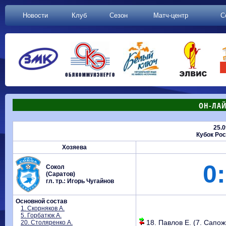
Новости
Клуб
Сезон
Матч-центр
С
ОН-ЛАЙ
25.0
Кубок Рос
Хозяева
0:
Сокол
(Саратов)
гл. тр.: Игорь Чугайнов
Основной состав
1. Скорняков А.
5. Горбатюк А.
18. Павлов Е. (7. Сапожк
20. Столяренко А.