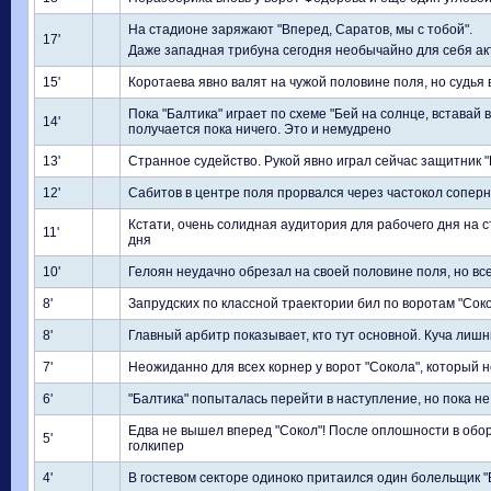
На стадионе заряжают "Вперед, Саратов, мы с тобой".
17'
Даже западная трибуна сегодня необычайно для себя ак
15'
Коротаева явно валят на чужой половине поля, но судья 
Пока "Балтика" играет по схеме "Бей на солнце, вставай 
14'
получается пока ничего. Это и немудрено
13'
Странное судейство. Рукой явно играл сейчас защитник 
12'
Сабитов в центре поля прорвался через частокол соперн
Кстати, очень солидная аудитория для рабочего дня на с
11'
дня
10'
Гелоян неудачно обрезал на своей половине поля, но вс
8'
Запрудских по классной траектории бил по воротам "Соко
8'
Главный арбитр показывает, кто тут основной. Куча лишни
7'
Неожиданно для всех корнер у ворот "Сокола", который 
6'
"Балтика" попыталась перейти в наступление, но пока н
Едва не вышел вперед "Сокол"! После оплошности в оборо
5'
голкипер
4'
В гостевом секторе одиноко притаился один болельщик "