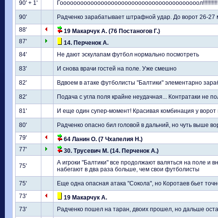
90' + 1'
Гооооооооооооооооооооооооооооооооооооооооол!!!!!!!!!!!!
90'
Радченко зарабатывает штрафной удар. До ворот 26-27 
88'
19 Макарчук А. (76 Постаногов Г.)
87'
14. Перченок А.
84'
Не дают эскулапам футбол нормально посмотреть
83'
И снова врачи гостей на поле. Уже смешно
82'
Вдвоем в атаке футболисты "Балтики" элементарно зараб
82'
Подача с угла поля крайне неудачная... Контратаки не по
81'
И еще один супер-момент! Красивая комбинация у ворот г
80'
Радченко опасно бил головой в дальний, но чуть выше во
79'
64 Ланин О. (7 Чхапелия Н.)
77'
30. Трусевич М. (14. Перченок А.)
А игроки "Балтики" все продолжают валяться на поле и в
75'
набегают в два раза больше, чем свои футболисты
75'
Еще одна опасная атака "Сокола", но Коротаев бьет точн
73'
19 Макарчук А.
73'
Радченко пошел на таран, двоих прошел, но дальше оста