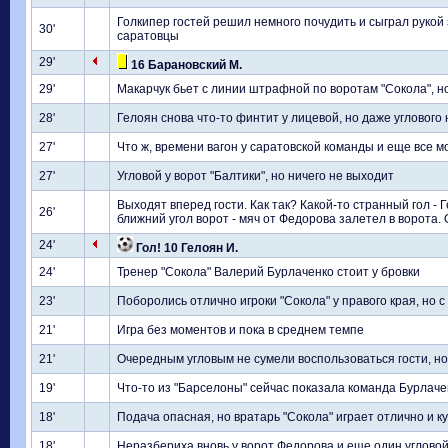
Голкипер гостей решил немного почудить и сыграл рук
30'
саратовцы
29'
16 Барановский М.
29'
Макарчук бьет с линии штрафной по воротам "Сокола", но
28'
Гелоян снова что-то финтит у лицевой, но даже углового 
27'
Что ж, времени вагон у саратовской команды и еще все 
27'
Угловой у ворот "Балтики", но ничего не выходит
Выходят вперед гости. Как так? Какой-то странный гол -
26'
ближний угол ворот - мяч от Федорова залетел в ворота. 
24'
Гол! 10 Гелоян И.
24'
Тренер "Сокола" Валерий Бурлаченко стоит у бровки
23'
Поборолись отлично игроки "Сокола" у правого края, но 
21'
Игра без моментов и пока в среднем темпе
21'
Очередным угловым не сумели воспользоваться гости, но 
19'
Что-то из "Барселоны" сейчас показала команда Бурлаче
18'
Подача опасная, но вратарь "Сокола" играет отлично и 
18'
Неразбериха вновь у ворот Федорова и еще один углово