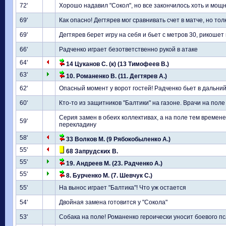
72'
Хорошо надавил "Сокол", но все закончилось хоть и мощ
69'
Как опасно! Дегтярев мог сравнивать счет в матче, но тол
69'
Дегтярев берет игру на себя и бьет с метров 30, рикошет 
66'
Радченко играет безответственно рукой в атаке
64'
14 Цуканов С. (к) (13 Тимофеев В.)
63'
10. Романенко В. (11. Дегтярев А.)
62'
Опасный момент у ворот гостей! Радченко бьет в дальний
60'
Кто-то из защитников "Балтики" на газоне. Врачи на поле
Серия замен в обеих коллективах, а на поле тем времене
59'
перекладину
58'
33 Волков М. (9 Рябокобыленко А.)
55'
68 Запрудских В.
55'
19. Андреев М. (23. Радченко А.)
55'
8. Бурченко М. (7. Шевчук С.)
55'
На вынос играет "Балтика"! Что уж остается
54'
Двойная замена готовится у "Сокола"
53'
Собака на поле! Романенко героически уносит боевого пс