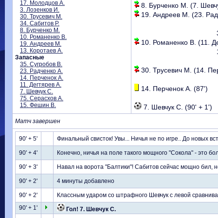
17. Молодцов А.
8. Бурченко М. (7. Шевчу
3. Лозенков И.
19. Андреев М. (23. Радч
30. Трусевич М.
34. Сабитов Р.
8. Бурченко М.
10. Романенко В.
10. Романенко В. (11. Де
19. Андреев М.
13. Коротаев А.
Запасные
35. Сугробов В.
30. Трусевич М. (14. Пер
23. Радченко А.
14. Перченок А.
11. Дегтярев А.
14. Перченок А. (87')
7. Шевчук С.
75. Серасхов А.
15. Фешин В.
7. Шевчук С. (90' + 1')
Матч завершен
90' + 5'
Финальный свисток! Увы... Ничья не по игре.. До новых в
90' + 4'
Конечно, ничья на поле такого мощного "Сокола" - это б
90' + 3'
Навал на ворота "Балтики"! Сабитов сейчас мощно бил, 
90' + 2'
4 минуты добавлено
90' + 2'
Классным ударом со штрафного Шевчук с левой сравнивае
90' + 1'
Гол! 7. Шевчук С.