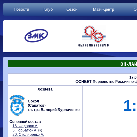
Новости
Клуб
Сезон
Матч-центр
С
ОН-ЛАЙ
17.0
ФОНБЕТ-Первенство России по фу
Хозяева
1:
Сокол
(Саратов)
гл. тр.: Валерий Бурлаченко
Основной состав
16. Федоров А.
5. Горбатюк А.
(к)
20. Столяренко А.