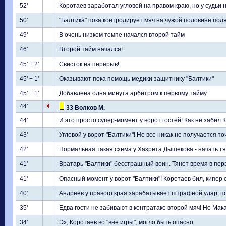
52'
Коротаев заработал угловой на правом краю, но у судьи 
50'
"Балтика" пока контролирует мяч на чужой половине пол
49'
В очень низком темпе начался второй тайм
46'
Второй тайм начался!
45' + 2'
Свисток на перерыв!
45' + 1'
Оказывают пока помощь медики защитнику "Балтики"
45' + 1'
Добавлена одна минута арбитром к первому тайму
44'
33 Волков М.
44'
И это просто супер-момент у ворот гостей! Как не забил
43'
Угловой у ворот "Балтики"! Но все никак не получается т
42'
Нормальная такая схема у Хазрета Дышекова - начать тя
41'
Вратарь "Балтики" бесстрашный воин. Тянет время в пер
41'
Опасный момент у ворот "Балтики"! Коротаев бил, кипер 
40'
Андреев у правого края зарабатывает штрафной удар, по
35'
Едва гости не забивают в контратаке второй мяч! Но Мак
34'
Эх, Коротаев во "вне игры", могло быть опасно