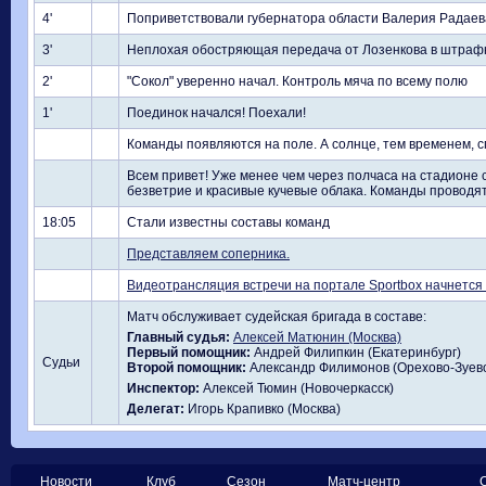
4'
Поприветствовали губернатора области Валерия Радаев
3'
Неплохая обостряющая передача от Лозенкова в штрафн
2'
"Сокол" уверенно начал. Контроль мяча по всему полю
1'
Поединок начался! Поехали!
Команды появляются на поле. А солнце, тем временем, спр
Всем привет! Уже менее чем через полчаса на стадионе 
безветрие и красивые кучевые облака. Команды проводя
18:05
Стали известны составы команд
Представляем соперника.
Видеотрансляция встречи на портале Sportbox начнется 
Матч обслуживает судейская бригада в составе:
Главный судья:
Алексей Матюнин (Москва)
Первый помощник:
Андрей Филипкин (Екатеринбург)
Судьи
Второй помощник:
Александр Филимонов (Орехово-Зуев
Инспектор:
Алексей Тюмин (Новочеркасск)
Делегат:
Игорь Крапивко (Москва)
Новости
Клуб
Сезон
Матч-центр