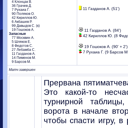
4 Клонцак В.
36 Грачев Д.
11 Газданов А. (51')
7 Рухаиа Г.
90 Поляков О.
42 Кириллов Ю.
6 Акбашев Р.
99 Давыдов С. (к)
19 Гошоков А.
11 Газданов А. (84')
Запасные
42 Кириллов Ю. (8 Федот
77 Москвин А.
5 Шляков Е.
8 Федотов С.
19 Гошоков А. (90' + 2')
27 Лебамба С.
7 Рухаиа Г. (9 Барсов М.)
11 Газданов А.
14 Пименов М.
9 Барсов М.
Матч завершен
Прервана пятиматчев
Это какой-то несч
турнирной таблицы
ворота в начале вто
чтобы спасти игру, в