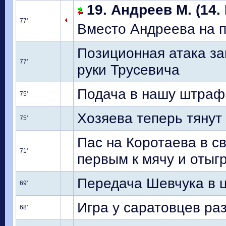
19. Андреев М. (14.
77'
Вместо Андреева на 
Позиционная атака за
77'
руки Трусевича
Подача в нашу штраф
75'
Хозяева теперь тянут 
75'
Пас на Коротаева в с
71'
первым к мячу и отыг
Передача Шевчука в ц
69'
Игра у саратовцев ра
68'