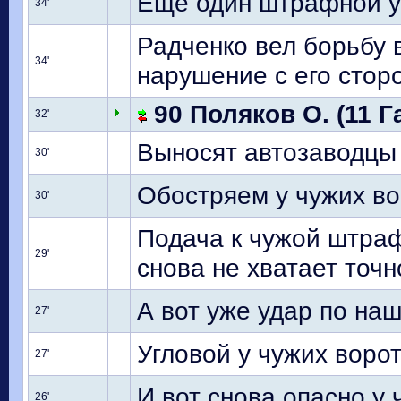
Еще один штрафной у 
34'
Радченко вел борьбу 
34'
нарушение с его сторо
90 Поляков О. (11 Г
32'
Выносят автозаводцы 
30'
Обостряем у чужих во
30'
Подача к чужой штраф
29'
снова не хватает точн
А вот уже удар по наш
27'
Угловой у чужих ворот
27'
И вот снова опасно у 
26'