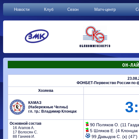
Новости
Клуб
Сезон
Матч-центр
С
ОН-ЛАЙ
23.08
ФОНБЕТ-Первенство России по фу
Хозяева
3:
КАМАЗ
(Набережные Челны)
гл. тр.: Владимир Клонцак
Основной состав
90 Поляков О. (11 Газдан
16 Агапов А.
5 Шляков Е. (4 Клонцак В
17 Волосян С.
99 Давыдов С. (к) (47')
88 Ганиев И.