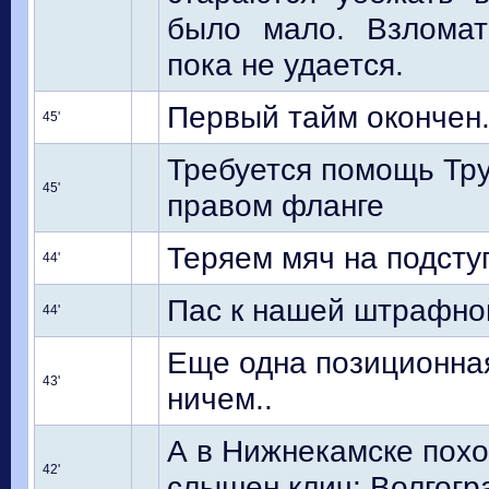
было мало. Взломат
пока не удается.
Первый тайм окончен
45'
Требуется помощь Тру
45'
правом фланге
Теряем мяч на подсту
44'
Пас к нашей штрафной
44'
Еще одна позиционна
43'
ничем..
А в Нижнекамске похо
42'
слышен клич: Волгогр