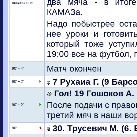
два мяча - в итоге
послесловие
КАМАЗа.
Надо побыстрее оста
нее уроки и готовить
который тоже уступил
19:00 все на футбол,
Матч окончен
90' + 4'
7 Рухаиа Г. (9 Барсо
90' + 2'
Гол! 19 Гошоков А.
После подачи с право
90' + 2'
третий мяч в наши ворота..
30. Трусевич М. (6. 
90'