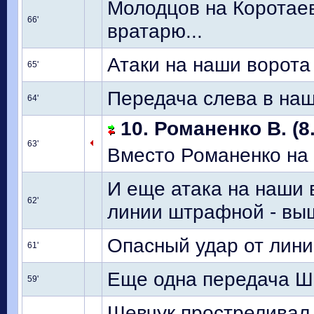
Молодцов на Коротаев
66'
вратарю...
Атаки на наши ворота 
65'
Передача слева в на
64'
10. Романенко В. (8
63'
Вместо Романенко на
И еще атака на наши 
62'
линии штрафной - вы
Опасный удар от лин
61'
Еще одна передача Ше
59'
Шевчук простреливал 