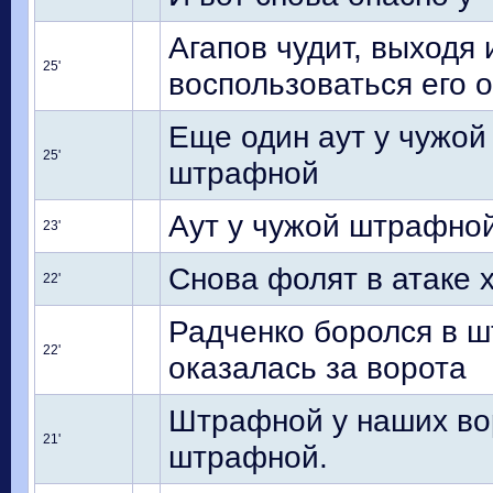
Агапов чудит, выходя
25'
воспользоваться его 
Еще один аут у чужой
25'
штрафной
Аут у чужой штрафной
23'
Снова фолят в атаке 
22'
Радченко боролся в ш
22'
оказалась за ворота
Штрафной у наших вор
21'
штрафной.