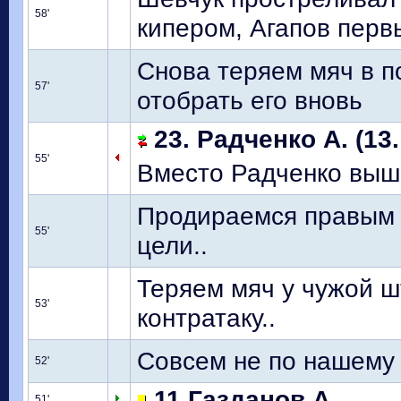
58'
кипером, Агапов перв
Снова теряем мяч в п
57'
отобрать его вновь
23. Радченко А. (13.
55'
Вместо Радченко выш
Продираемся правым 
55'
цели..
Теряем мяч у чужой ш
53'
контратаку..
Совсем не по нашему 
52'
11 Газданов А.
51'