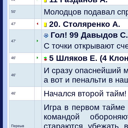
Молодцов подавал спр
50'
20. Столяренко А.
47'
Гол! 99 Давыдов С. 
47'
С точки открывают счет 
5 Шляков Е. (4 Клон
46'
И сразу опаснейший м
46'
а вот и пенальти в наши
Начался второй тайм!
46'
Игра в первом тайме 
командой обороня
стараются убежать в
Переыв