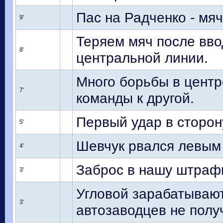
Пас на Радченко - мяч
9'
Теряем мяч после вво
8'
центральной линии.
Много борьбы в центр
7'
команды к другой.
Первый удар в сторону
5'
Шевчук рвался левым 
4'
Заброс в нашу штрафн
3'
Угловой зарабатывают
3'
автозаводцев не полу