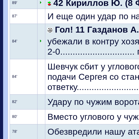
42 Кириллов Ю. (8 
89'
И еще один удар по н
87'
Гол! 11 Газданов А.
убежали в контру хоз
84'
2-0........................
Шевчук сбит у углово
подачи Сергея со стан
84'
ответку.........................
Удару по чужим ворота
82'
Вместо углового у чуж
80'
Обезвредили нашу атак
78'