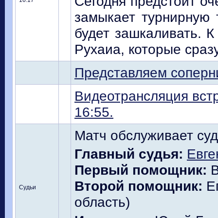
Сегодня предстоит оч
16:17
замыкает турнирную т
будет зашкаливать. 
Рухаиа, которые сраз
Представляем соперн
Видеотрансляция встр
16:55.
Матч обслуживает суд
Главный судья:
Евге
Первый помощник:
В
Второй помощник:
Ег
Судьи
область)