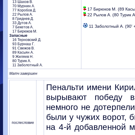
13 Шахов В.
70 Мурнин А.
17 Бирюков М. (89 Касья
77 Коробов Д.
22 Рылов А.
22 Рылов А. (80 Турик А.
8 Гриднев Д.
33 Дутов А.
11 Заболотный А. (90' +
7 Бекетов А.
17 Бирюков М.
Запасные
16 Терновский Д.
93 Бурнаш Г.
91 Свежов В.
89 Касьян А.
9 Жиляев Н.
80 Турик А.
11 Заболотный А.
Матч завершен
Пенальти имени Кири
вырывают победу в
немного не дотерпели
были у чужих ворот, б
послесловие
на 4-й добавленной м