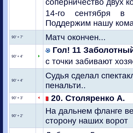
соперничество двух к
14-го сентября в 
Поддержим нашу кома
Матч окончен...
90' + 7'
Гол! 11 Заболотный
90' + 4'
с точки забивают хозя
Судья сделал спектакл
90' + 4'
пенальти..
20. Столяренко А.
90' + 3'
На дальнем фланге ве
90' + 2'
сторону наших ворот