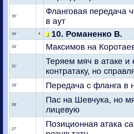
Фланговая передача ч
35'
в аут
10. Романенко В.
34'
Максимов на Коротаев
33'
Теряем мяч в атаке и
31'
контратаку, но справл
Передача с фланга в
29'
Пас на Шевчука, но мя
28'
лицевую
Позиционная атака са
27'
результату