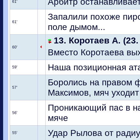
Арбитр останавливает
61'
Запалили похоже пиро
61'
поле дымом...
13. Коротаев А. (23.
60'
Вместо Коротаева вых
Наша позиционная ата
59'
Боролись на правом 
57'
Максимов, мяч уходит
Проникающий пас в н
56'
мяче
Удар Рылова от ради
55'