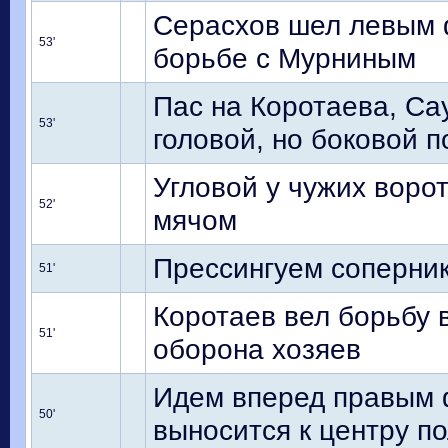
Серасхов шел левым ф
53'
борьбе с Мурниным
Пас на Коротаева, Са
53'
головой, но боковой 
Угловой у чужих ворот
52'
мячом
Прессингуем соперни
51'
Коротаев вел борьбу 
51'
оборона хозяев
Идем вперед правым 
50'
выносится к центру п