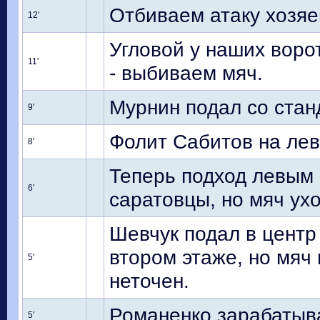
Отбиваем атаку хозя
12'
Угловой у наших воро
11'
- выбиваем мяч.
Мурнин подал со стан
9'
Фолит Сабитов на лев
8'
Теперь подход левым
6'
саратовцы, но мяч ух
Шевчук подал в центр
втором этаже, но мяч
5'
неточен.
Романенко зарабатыва
5'