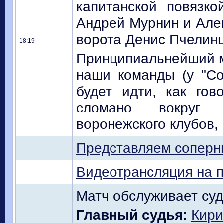
капитанской повязко
Андрей Мурнин и Алек
ворота Денис Пчелинц
18:19
Принципиальнейший ма
наши команды (у "Сок
будет идти, как гов
сломано вокруг п
воронежского клубов,
Представляем соперн
Видеотрансляция на п
Матч обслуживает суд
Главный судья:
Кири