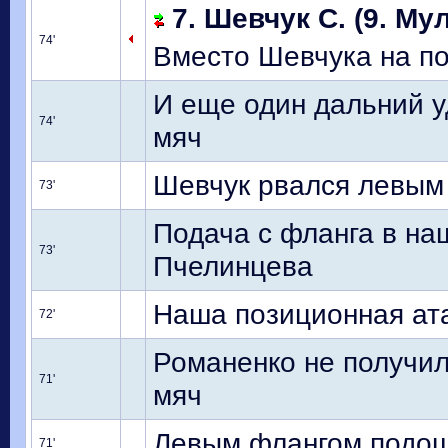
7. Шевчук С. (9. Мул
74'
Вместо Шевчука на п
И еще один дальний у
74'
мяч
Шевчук рвался левым
73'
Подача с фланга в на
73'
Пчелинцева
Наша позиционная ата
72'
Романенко не получил
71'
мяч
Левым флангом подош
71'