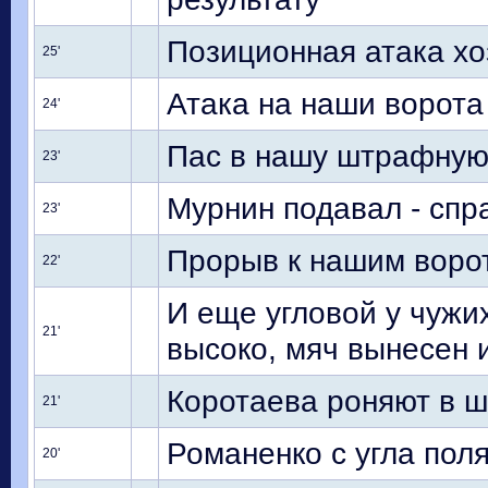
Позиционная атака хо
25'
Атака на наши ворота
24'
Пас в нашу штрафную 
23'
Мурнин подавал - спр
23'
Прорыв к нашим воро
22'
И еще угловой у чужих
21'
высоко, мяч вынесен
Коротаева роняют в ш
21'
Романенко с угла поля
20'