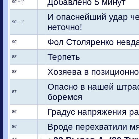
Добавлено 5 минут
90' + 1'
И опаснейший удар че
90' + 1'
неточно!
Фол Столяренко невда
90'
Терпеть
88'
Хозяева в позиционно
88'
Опасно в нашей штра
87'
боремся
Градус напряжения ра
86'
Вроде перехватили мя
86'