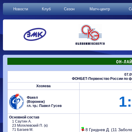
Новости
Клуб
Сезон
Матч-центр
С
ОН-ЛАЙ
07.0
ФОНБЕТ-Первенство России по фу
Хозяева
1:
Факел
(Воронеж)
гл. тр.: Павел Гусев
Основной состав
1 Саутин А.
23 Могилевский П. (к)
8 Гриднев Д. (11 Заболо
71 Багаев М.