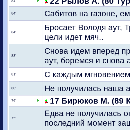
22 Рылов А. (80 Тур
84'
Сабитов на газоне, ем
84'
Бросает Володя аут, 
84'
цели идет мяч..
Снова идем вперед п
83'
аут, боремся и снова 
С каждым мгновением
81'
Не получилась наша 
80'
17 Бирюков М. (89 К
76'
Едва не получилась о
75'
последний момент за