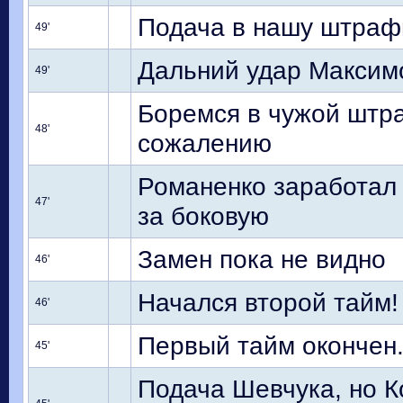
Подача в нашу штрафн
49'
Дальний удар Максимо
49'
Боремся в чужой штра
48'
сожалению
Романенко заработал 
47'
за боковую
Замен пока не видно
46'
Начался второй тайм!
46'
Первый тайм окончен
45'
Подача Шевчука, но Ко