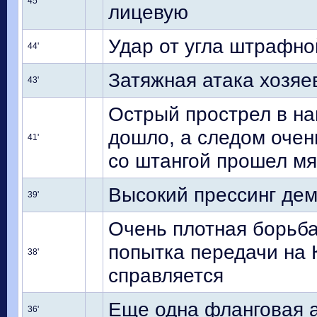
45'
лицевую
Удар от угла штрафно
44'
Затяжная атака хозяе
43'
Острый прострел в на
дошло, а следом очен
41'
со штангой прошел мя
Высокий прессинг де
39'
Очень плотная борьба
попытка передачи на 
38'
справляется
Еще одна фланговая а
36'