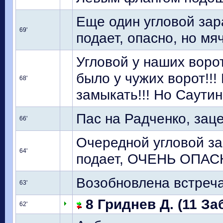
Еще один угловой зар
69'
подает, опасно, но м
Угловой у наших воро
было у чужих ворот!!!
68'
замыкать!!! Но Саутин
Пас на Радченко, заце
66'
Очередной угловой з
64'
подает, ОЧЕНЬ ОПАСНО
Возобновлена встреч
63'
8 Гриднев Д. (11 За
62'