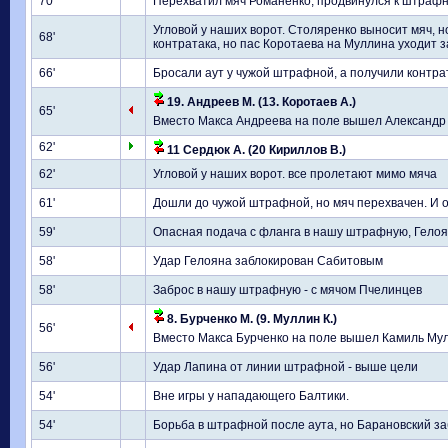
70'
Перехватил мяч Романенко, продвинулся к штрафно
Угловой у наших ворот. Столяренко выносит мяч, 
68'
контратака, но пас Коротаева на Муллина уходит 
66'
Бросали аут у чужой штрафной, а получили контрат
19. Андреев М. (13. Коротаев А.)
65'
Вместо Макса Андреева на поле вышел Александр
62'
11 Сердюк А. (20 Кириллов В.)
62'
Угловой у наших ворот. все пролетают мимо мяча
61'
Дошли до чужой штрафной, но мяч перехвачен. И о
59'
Опасная подача с фланга в нашу штрафную, Гелоя
58'
Удар Гелояна заблокирован Сабитовым
58'
Заброс в нашу штрафную - с мячом Пчелинцев
8. Бурченко М. (9. Муллин К.)
56'
Вместо Макса Бурченко на поле вышел Камиль Му
56'
Удар Лапина от линии штрафной - выше цели
54'
Вне игры у нападающего Балтики.
54'
Борьба в штрафной после аута, но Барановский з