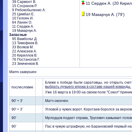
39 Сармонт В.
11 Сердюк А. (20 Кирилл
15 Сосранов Р.
9 Рябокобыленко А.
25 Цимбал Е.
19 Макарчук А. (79')
10 Гелоян И.
64 Ланин О.
11 Сердюк А.
19 Макарчук А.
Запасные
95 Вамбольт Д.
13 Тимофеев В.
33 Волков М.
22 Алексеев А.
20 Кириллов В.
76 Постаногов Г.
23 Земченков В.
Матч завершен
Ближе к победе были саратовцы, но открыть счет 
выбрать лучшего игрока в составе нашей команды.
послесловие
Уже 16 марта в 19:00 на своем поле "Сокол" п
90' + 3'
Матч окончен.
90' + 3'
Угловой у чужих ворот. Коротаев боролся за верхово
90'
Мрлодцов подает справа, Трусевич замыкает голово
90'
Пас в чужую штрафную, но Барановский первый на