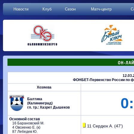
Новости
Клуб
Сезон
Матч-центр
С
ОН-ЛАЙ
12.03.
ФОНБЕТ-Первенство России по фу
Хозяева
0:
Балтика
(Калининград)
гл. тр.: Хазрет Дышеков
Основной состав
16 Барановский М.
11 Сердюк А. (47')
4 Овсиенко Е. (к)
87 Лебедев Ю.