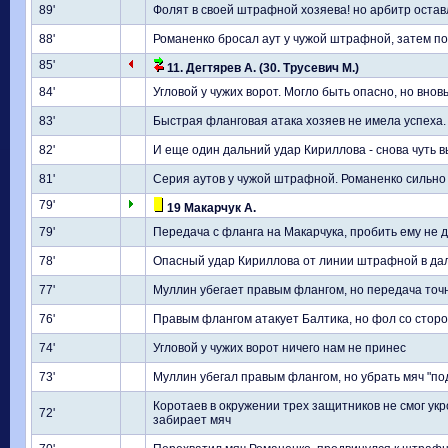
89'
Фолят в своей штрафной хозяева! но арбитр остав
88'
Романенко бросал аут у чужой штрафной, затем под
85'
11. Дегтярев А. (30. Трусевич М.)
84'
Угловой у чужих ворот. Могло быть опасно, но вновь
83'
Быстрая фланговая атака хозяев не имела успеха.
82'
И еще один дальний удар Кириллова - снова чуть 
81'
Серия аутов у чужой штрафной. Романенко сильно 
79'
19 Макарчук А.
79'
Передача с фланга на Макарчука, пробить ему не 
78'
Опасный удар Кириллова от линии штрафной в дал
77'
Муллин убегает правым флангом, но передача точн
76'
Правым флангом атакует Балтика, но фол со стор
74'
Угловой у чужих ворот ничего нам не принес
73'
Муллин убегал правым флангом, но убрать мяч "по
Коротаев в окружении трех защитников не смог ук
72'
забирает мяч