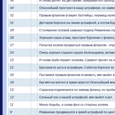
34'
И снова фолят на Дегтяреве, прерывая его проход.
34'
Опаснейший прострел в нашу штрафную, но замкнут
32'
Правым флангом атакуют балтийцы, перевод налев
31'
Дегтярев боролся на линии штрафной, а потом Бу
29'
Столяренко головой замыкал подачу Романенко спр
28'
Хорошая наша атака, прострел Бурченко с фланга,
27'
Попытка хозяев прорваться правым флангом - спр
24'
Очень хорошо слышно наших болельщиков, активн
22'
И снова грубо играют хозяева, Сармонт фолит на н
21'
Бросаем из аута в штрафную, Сабитов боролся за в
20'
Пытаемся правым флангом атаковать, мяч выбит в 
18'
Как мяч не влетел в чужие ворота! Опаснейший мо
15'
Серасхов подключился по левому флангу, но проби
12'
Сильный пас к нашей штрафной, мяч выбит в аут.
11'
Много борьбы, и снова фол со стороны хозяев.
9'
Романенко продвинулся к чужой штрафной по центр