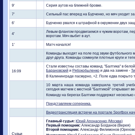
9'
Серия аутов на ближней бровке.
7'
Сильный пас вперед на Бурченко, но мяч уходит за
6'
Бурченко рвался к штрафной в окружении двух защ
Левым флангом продвигаемся к чужим воротам, пер
4'
воротам. Мяч выбит в аут.
1'
Матч начался!
Команды выходят на поле под звуки футбольного 
друг-друга. Команды сомкнули плотные круги и тепе
Стали известны составы команд. "Балтика" в белой 
Барановский
и
Рябокобыленко
и два на замене -
Т
16:09
В Калининграде пасмурно, +2. Поле едва покрыто т
10 марта наша команда завершила третий учебн
сегодня матчем с местной "Балтикой" открывает в
Команду на берегах Балтики поддержат несколько 
Представляем соперника.
Видеотрансляция встречи на портале Sportbox начн
Главный судья:
Юрий Апонасенко (Москва)
Первый помощник:
Александр Богданов (Верея)
Второй помощник:
Александр Филимонов (Орехово
Судьи