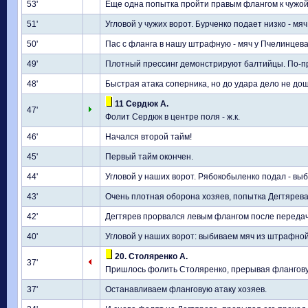
53'
Еще одна попытка пройти правым флангом к чужой
51'
Угловой у чужих ворот. Бурченко подает низко - мяч
50'
Пас с фланга в нашу штрафную - мяч у Пчелинцева
49'
Плотный прессинг демонстрируют балтийцы. По-п
48'
Быстрая атака соперника, но до удара дело не до
11 Сердюк А.
47'
Фолит Сердюк в центре поля - ж.к.
46'
Начался второй тайм!
45'
Первый тайм окончен.
44'
Угловой у наших ворот. Рябокобыленко подал - вы
43'
Очень плотная оборона хозяев, попытка Дегтярева 
42'
Дегтярев прорвался левым флангом после передачи
40'
Угловой у наших ворот: выбиваем мяч из штрафной
20. Столяренко А.
37'
Пришлось фолить Столяренко, прерывая флангову
37'
Останавливаем фланговую атаку хозяев.