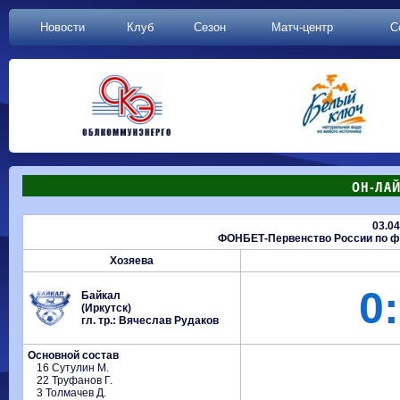
Новости
Клуб
Сезон
Матч-центр
С
ОН-ЛАЙ
03.0
ФОНБЕТ-Первенство России по фу
Хозяева
0:
Байкал
(Иркутск)
гл. тр.: Вячеслав Рудаков
Основной состав
16 Сутулин М.
22 Труфанов Г.
3 Толмачев Д.