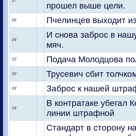
27'
прошел выше цели.
Пчелинцев выходит из
26'
И снова заброс в наш
24'
мяч.
Подача Молодцова по
22'
Трусевич сбит толчко
22'
Заброс к нашей штраф
20'
В контратаке убегал К
19'
линии штрафной
Стандарт в сторону н