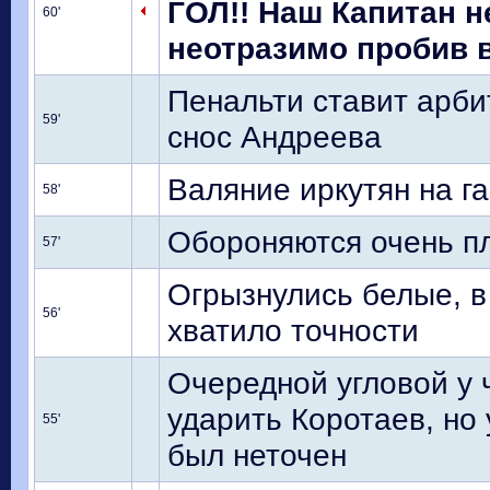
ГОЛ!! Наш Капитан н
60'
неотразимо пробив в 
Пенальти ставит арби
59'
снос Андреева
Валяние иркутян на г
58'
Обороняются очень пл
57'
Огрызнулись белые, в
56'
хватило точности
Очередной угловой у ч
ударить Коротаев, но 
55'
был неточен