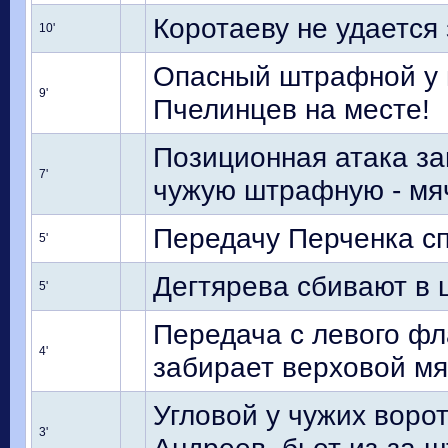
Коротаеву не удается
10'
Опасный штрафной у н
9'
Пчелинцев на месте!
Позиционная атака з
7'
чужую штрафную - мяч
Передачу Перченка с
5'
Дегтярева сбивают в 
5'
Передача с левого фл
4'
забирает верховой м
Угловой у чужих ворот
3'