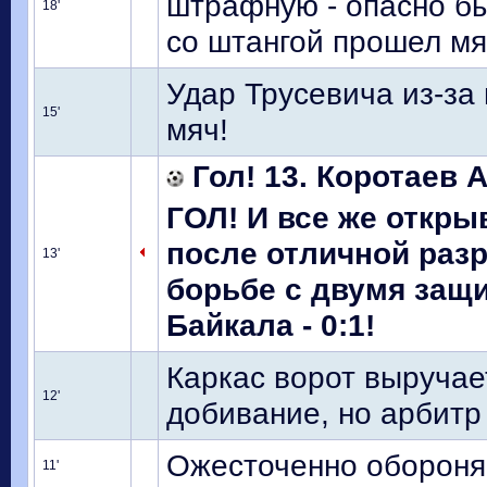
штрафную - опасно бы
18'
со штангой прошел мя
Удар Трусевича из-за
15'
мяч!
Гол! 13. Коротаев А
ГОЛ! И все же откры
после отличной раз
13'
борьбе с двумя защи
Байкала - 0:1!
Каркас ворот выручае
12'
добивание, но арбитр
Ожесточенно обороня
11'