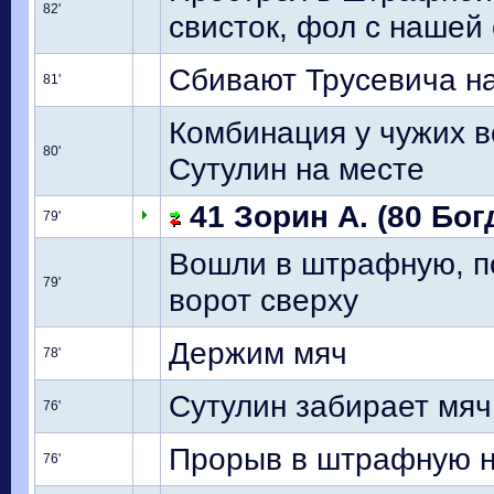
82'
свисток, фол с нашей
Сбивают Трусевича н
81'
Комбинация у чужих в
80'
Сутулин на месте
41 Зорин А. (80 Бог
79'
Вошли в штрафную, по
79'
ворот сверху
Держим мяч
78'
Сутулин забирает мяч
76'
Прорыв в штрафную не
76'