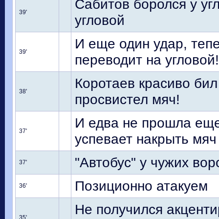
Сабитов боролся у уг
39'
угловой
И еще один удар, теп
39'
переводит на угловой!
Коротаев красиво бил 
38'
просвистел мяч!
И едва не прошла еще
37'
успевает накрыть мяч
"Автобус" у чужих во
37'
Позиционно атакуем
36'
Не получился акценти
35'