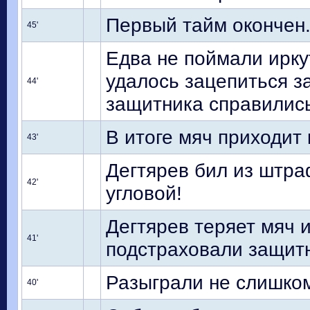
Первый тайм окончен
45'
Едва не поймали иркут
удалось зацепиться з
44'
защитника справилис
В итоге мяч приходит 
43'
Дегтярев бил из штра
42'
угловой!
Дегтярев теряет мяч и
41'
подстраховали защит
Разыграли не слишком
40'