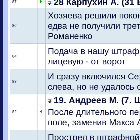
28 Карпухин А. (31 
87'
Хозяева решили покон
едва не получили тре
86'
Романенко
Подача в нашу штрафн
84'
лицевую - от ворот
И сразу включился Се
83'
слева, но не удалось
19. Андреев М. (7. 
После длительного пе
82'
поле, заменив Макса
Прострел в штрафной 