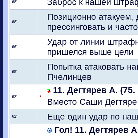
Заброс к нашей штраф
68'
Позиционно атакуем, 
68'
прессинговать и част
Удар от линии штрафн
66'
пришелся выше цели
Попытка атаковать на
65'
Пчелинцев
11. Дегтярев А. (75.
62'
Вместо Саши Дегтяре
Еще один удар по наш
62'
Гол! 11. Дегтярев А