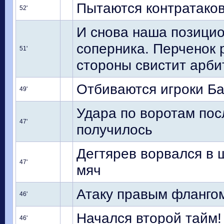
Пытаются контратаков
52'
И снова наша позицио
соперника. Перченок р
51'
стороны свистит арбит
Отбиваются игроки Б
49'
Удара по воротам посл
47'
получилось
Дегтярев ворвался в 
47'
мяч
Атаку правым флангом
46'
Начался второй тайм!
46'