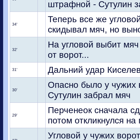
штрафной - Сутулин з
Теперь все же угловой
34'
скидывал мяч, но вын
На угловой выбит мяч
32'
от ворот...
Дальний удар Киселев
31'
Опасно было у чужих в
30'
Сутулин забрал мяч
Перченеок сначала сд
29'
потом откликнулся на 
Угловой у чужих ворот