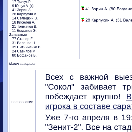
17 Ткачук Р.
9 Ющук А. (к)
41 Зорин А. (80 Богданов
41 Зорин А.
28 Карпухин А.
14 Селецкий В.
28 Карпухин А. (31 Вале
18 Киселев А.
21 Толмачев В.
11 Богданов Э.
Запасные
77 Ставер Е.
31 Валенза Н.
35 Ситниченко В.
24 Савилов М.
80 Богданов В.
Матч завершен
Всех с важной выез
"Сокол" забивает т
побеждает крупно!
В
послесловие
игрока в составе сар
Уже 7-го апреля в 1
"Зенит-2". Все на ста