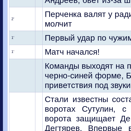
Андреев, бьет из-за ш
Перченка валят у рад
2'
молчит
Первый удар по чужим
1'
Матч начался!
1'
Команды выходят на п
черно-синей форме, Б
приветствия под звук
Стали известны сост
воротах Сутулин, с
ворота защищает Де
Дегтярев. Впервые 