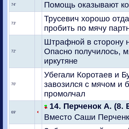
Помощь оказывают ком
74'
Трусевич хорошо отда
73'
пробить по мячу парт
Штрафной в сторону н
Опасно получилось, м
72'
иркутяне
Убегали Коротаев и Б
завозился с мячом и б
70'
промолчал
14. Перченок А. (8. 
69'
Вместо Саши Перченк