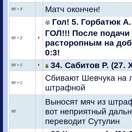
Матч окончен!
90' + 3'
Гол! 5. Горбатюк А.
ГОЛ!!! После подач
90' + 2'
расторопным на доб
0:3!
34. Сабитов Р. (27. 
90' + 1'
Сбивают Шевчука на л
90' + 1'
штрафной
Выносят мяч из штраф
вот неприятный дальн
90'
переводит Сутулин