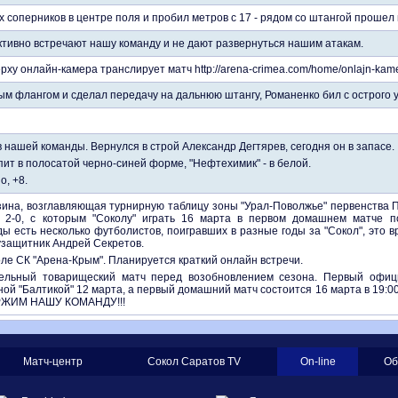
 соперников в центре поля и пробил метров с 17 - рядом со штангой прошел 
тивно встречают нашу команду и не дают развернуться нашим атакам.
рху онлайн-камера транслирует матч http://arena-crimea.com/home/onlajn-kame
м флангом и сделал передачу на дальнюю штангу, Романенко бил с острого у
 нашей команды. Вернулся в строй Александр Дегтярев, сегодня он в запасе.
ит в полосатой черно-синей форме, "Нефтехимик" - в белой.
о, +8.
ина, возглавляющая турнирную таблицу зоны "Урал-Поволжье" первенства П
2-0, с которым "Соколу" играть 16 марта в первом домашнем матче по
ы есть несколько футболистов, поигравших в разные годы за "Сокол", это 
узащитник Андрей Секретов.
оле СК "Арена-Крым". Планируется краткий онлайн встречи.
ельный товарищеский матч перед возобновлением сезона. Первый офици
ной "Балтикой" 12 марта, а первый домашний матч состоится 16 марта в 19:
РЖИМ НАШУ КОМАНДУ!!!
Матч-центр
Сокол Саратов TV
On-line
Об