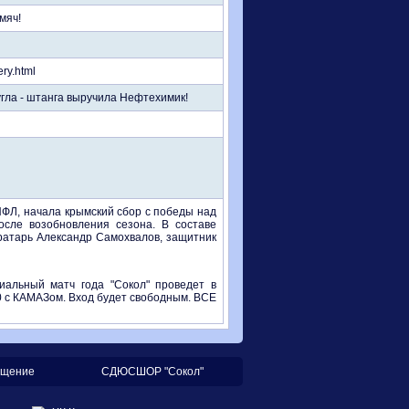
мяч!
ry.html
гла - штанга выручила Нефтехимик!
ФЛ, начала крымский сбор с победы над
сле возобновления сезона. В составе
вратарь Александр Самохвалов, защитник
альный матч года "Сокол" проведет в
00 с КАМАЗом. Вход будет свободным. ВСЕ
щение
СДЮСШОР "Сокол"