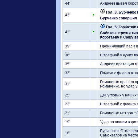
44'
Андреев вывел Корот
Гол! 8. Бурченко 
43'
Бурченко совершил о
Гол! 5. Горбатюк 
41'
Сабитов перехватил
Коротаеву и Сашу ва
39'
Проникающий пас в ш
36'
Штрафной у чужих во
35'
Андреев протащил мя
33'
Подача с фланга в н
Романенко прошел пр
31'
Романенко, но удар 
25'
Два угловых у наших 
22'
Штрафной с фланга в
21'
Романенко метров с 
19'
Удар по нашим ворот
Бурченко и Столяренк
18'
Самохвалов на месте