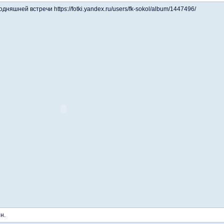
дняшней встречи https://fotki.yandex.ru/users/fk-sokol/album/1447496/
н.