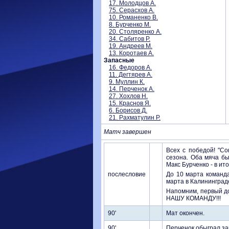
17. Молодцов А.
75. Серасхов А.
10. Романенко В.
8. Бурченко М.
20. Столяренко А.
34. Сабитов Р.
19. Андреев М.
13. Коротаев А.
Запасные
16. Федоров А.
11. Дегтярев А.
9. Муллин К.
14. Перченок А.
27. Хохлов Н.
15. Краснов Я.
6. Борисов Д.
21. Рахматулин Р.
Матч завершен
Всех с победой! "С
сезона. Оба мяча бы
Макс Бурченко - в ито
послесловие
До 10 марта команда
марта в Калининград
Напомним, первый д
НАШУ КОМАНДУ!!!
90'
Мат окончен.
90'
Перченок обыграл за