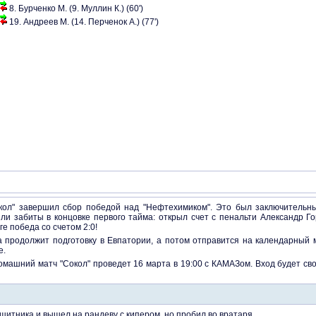
8. Бурченко М. (9. Муллин К.) (60')
19. Андреев М. (14. Перченок А.) (77')
окол" завершил сбор победой над "Нефтехимиком". Это был заключительн
ли забиты в концовке первого тайма: открыл счет с пенальти Александр Г
ге победа со счетом 2:0!
 продолжит подготовку в Евпатории, а потом отправится на календарный м
е.
омашний матч "Сокол" проведет 16 марта в 19:00 с КАМАЗом. Вход будет
щитника и вышел на рандеву с кипером, но пробил во вратаря..