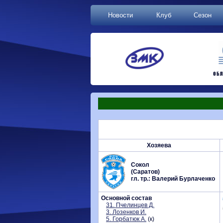
Новости
Клуб
Сезон
Хозяева
Сокол
(Саратов)
гл. тр.: Валерий Бурлаченко
Основной состав
31. Пчелинцев Д.
3. Лозенков И.
5. Горбатюк А.
(к)