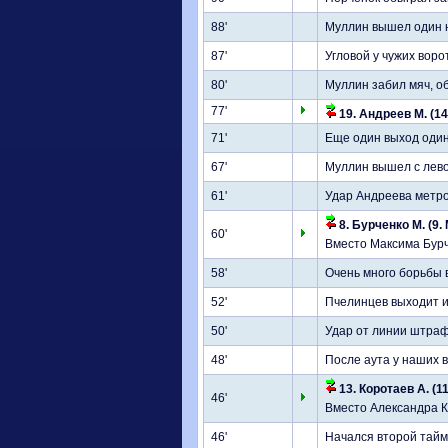
88'
Муллин вышел один н
87'
Угловой у чужих воро
80'
Муллин забил мяч, об
77'
19. Андреев М. (14
71'
Еще один выход один 
67'
Муллин вышел с лево
61'
Удар Андреева метро
8. Бурченко М. (9.
60'
Вместо Максима Бур
58'
Очень много борьбы 
52'
Пчелинцев выходит и
50'
Удар от линии штраф
48'
После аута у наших в
13. Коротаев А. (11
46'
Вместо Александра К
46'
Начался второй тайм