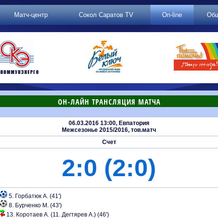
Матч-центр
Сокол Саратов TV
On-line
Об
ОН-ЛАЙН ТРАНСЛЯЦИЯ МАТЧА
06.03.2016 13:00, Евпатория
Межсезонье 2015/2016, тов.матч
Счет
2:0 (2:0)
5. Горбатюк А. (41')
8. Бурченко М. (43')
13. Коротаев А. (11. Дегтярев А.) (46')