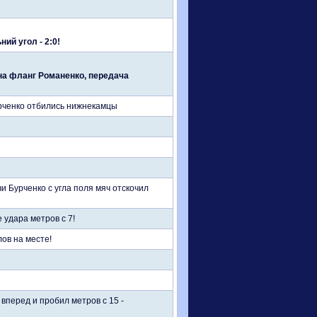
ий угол - 2:0!
на фланг Романенко, передача
рченко отбились нижнекамцы
 Бурченко с угла поля мяч отскочил
 удара метров с 7!
ов на месте!
вперед и пробил метров с 15 -