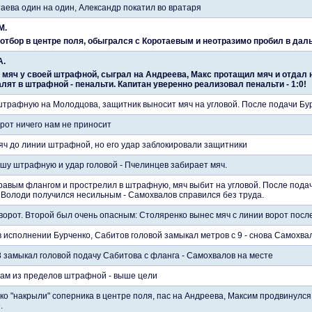
аева один на один, Александр покатил во вратаря
М.
тбор в центре поля, обыгрался с Коротаевым и неотразимо пробил в дальн
А.
 мяч у своей штрафной, сыграл на Андреева, Макс протащил мяч и отдал 
лят в штрафной - пенальти. Капитан уверенно реализовал пенальти - 1:0!
трафную на Молодцова, защитник выносит мяч на угловой. После подачи Бу
рот ничего нам не приносит
ч до линии штрафной, но его удар заблокировали защитники
ашу штрафную и удар головой - Пчелинцев забирает мяч.
авым флангом и прострелил в штрафную, мяч выбит на угловой. После подачи
у Володи получился несильным - Самохвалов справился без труда.
ворот. Второй был очень опасным: Столяренко вынес мяч с линии ворот после
 исполнении Бурченко, Сабитов головой замыкал метров с 9 - снова Самохвал
8 замыкал головой подачу Сабитова с фланга - Самохвалов на месте
ам из пределов штрафной - выше цели
о "накрыли" соперника в центре поля, пас на Андреева, Максим продвинулся 
.