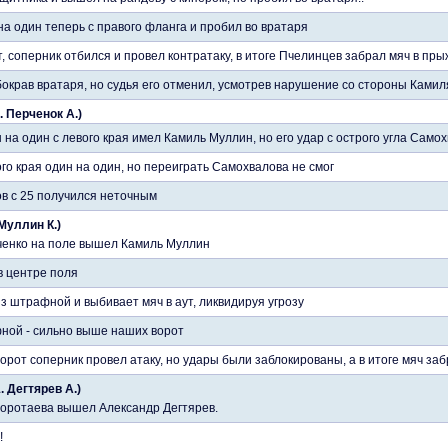
а один теперь с правого фланга и пробил во вратаря
т, соперник отбился и провел контратаку, в итоге Пчелинцев забрал мяч в пр
окрав вратаря, но судья его отменил, усмотрев нарушение со стороны Камиля
. Перченок А.)
на один с левого края имел Камиль Муллин, но его удар с острого угла Само
го края один на один, но переиграть Самохвалова не смог
в с 25 получился неточным
 Муллин К.)
ченко на поле вышел Камиль Муллин
в центре поля
з штрафной и выбивает мяч в аут, ликвидируя угрозу
ной - сильно выше наших ворот
орот соперник провел атаку, но удары были заблокированы, а в итоге мяч за
. Дегтярев А.)
оротаева вышел Александр Дегтярев.
!