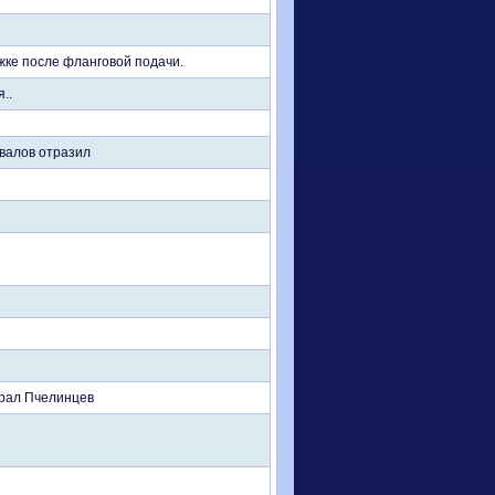
ыжке после фланговой подачи.
..
хвалов отразил
брал Пчелинцев