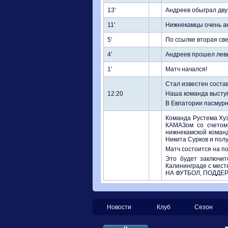
13'
Андреев обыграл двух
11'
Нижнекамцы очень ак
5'
По ссылке вторая све
4'
Андреев прошел левы
1'
Матч начался!
Стал известен состав
12:20
Наша команда выступ
В Евпатории пасмурн
Команда Рустема Хуз
КАМАЗом со счетом 
нижнекамской команд
Никита Сурков и пол
Матч состоится на п
Это будет заключит
Калининграде с мест
НА ФУТБОЛ, ПОДДЕ
Новости
Клуб
Сезон