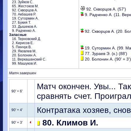
23. Зуйков С.
65. Жестоков М.
92. Скворцов А. (57')
92. Скворцов А.
70. Акбашев Р.
9. Радченко А. (11. Вер
19. Сутормин А.
27. Букия Т.
33. Дышеков А.
9. Радченко А.
92. Скворцов А. (20. Бол
Запасные
16. Терновский Д.
2. Кирисов Е.
5. Пинчук В.
19. Сутормин А. (99. Ма
29. Яковлев М.
77. Зураев Э. (к.) (88')
20. Болонин А.
20. Болонин А. (90' + 3')
11. Веркашанский С.
99. Машуков И.
Матч завершен
Матч окончен. Увы... Та
90' + 6'
сравнять счет. Проиграл
Контратака хозяев, сно
90' + 4'
80. Климов И.
90' + 3'