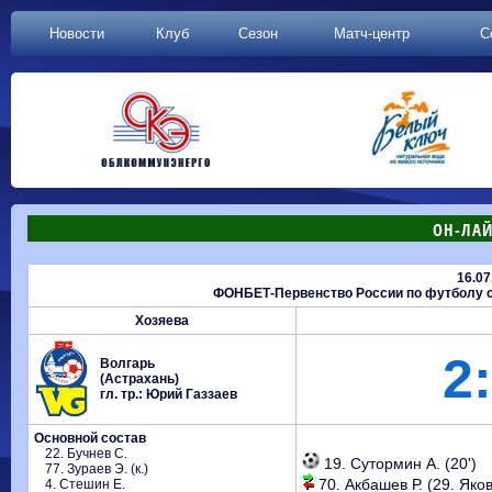
Новости
Клуб
Сезон
Матч-центр
С
ОН-ЛАЙ
16.07
ФОНБЕТ-Первенство России по футболу ср
Хозяева
2:
Волгарь
(Астрахань)
гл. тр.: Юрий Газзаев
Основной состав
22. Бучнев С.
19. Сутормин А. (20')
77. Зураев Э. (к.)
70. Акбашев Р. (29. Яков
4. Стешин Е.