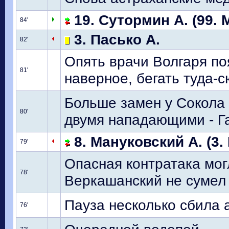
19. Сутормин А. (99. 
84'
3. Пасько А.
82'
Опять врачи Волгаря по
81'
наверное, бегать туда-с
Больше замен у Сокола 
80'
двумя нападающими - 
8. Мануковский А. (3.
79'
Опасная контратака мог
78'
Веркашанский не сумел
Пауза несколько сбила
76'