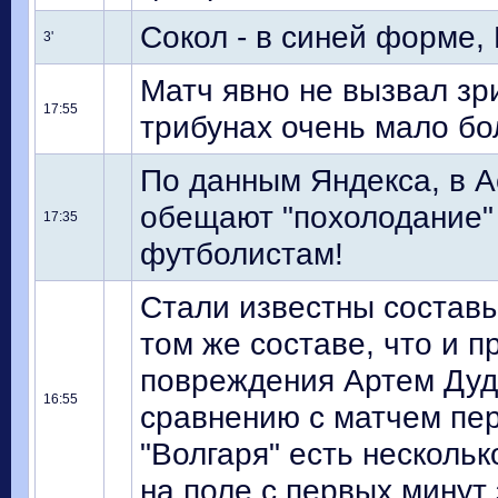
Сокол - в синей форме, 
3'
Матч явно не вызвал зр
17:55
трибунах очень мало б
По данным Яндекса, в А
обещают "похолодание" 
17:35
футболистам!
Стали известны составы
том же составе, что и п
повреждения Артем Дудо
16:55
сравнению с матчем пер
"Волгаря" есть нескольк
на поле с первых минут