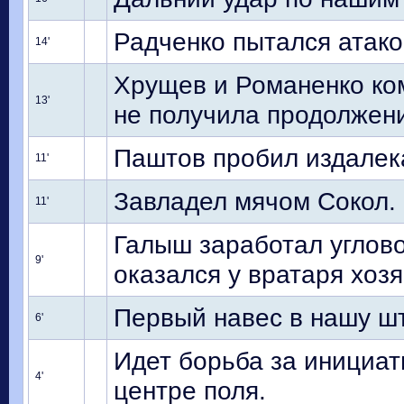
Радченко пытался атако
14'
Хрущев и Романенко ком
13'
не получила продолжен
Паштов пробил издалека
11'
Завладел мячом Сокол. 
11'
Галыш заработал углово
9'
оказался у вратаря хозя
Первый навес в нашу ш
6'
Идет борьба за инициат
4'
центре поля.