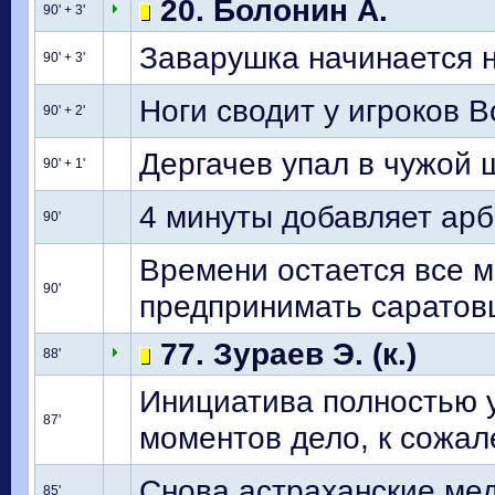
20. Болонин А.
90' + 3'
Заварушка начинается н
90' + 3'
Ноги сводит у игроков В
90' + 2'
Дергачев упал в чужой 
90' + 1'
4 минуты добавляет арб
90'
Времени остается все м
90'
предпринимать саратов
77. Зураев Э. (к.)
88'
Инициатива полностью у
87'
моментов дело, к сожал
Снова астраханские мед
85'