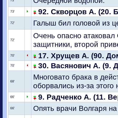
Очередной водопой.
73'
92. Скворцов А. (20. 
73'
Галыш бил головой из ц
72'
Очень опасно атаковал
72'
защитники, второй приве
17. Хрущев А. (90. Д
70'
30. Васянович А. (9. 
70'
Многовато брака в дейс
68'
оборвались из-за этого 
9. Радченко А. (11. В
66'
Опять врачи Волгаря на
66'