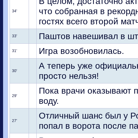
В целом, достаточно акт
что собранная в рекорд
34'
гостях всего второй мат
Паштов навешивал в шт
33'
Игра возобновилась.
31'
А теперь уже официальн
30'
просто нельзя!
Пока врачи оказывают 
29'
воду.
Отличный шанс был у Р
27'
попал в ворота после п