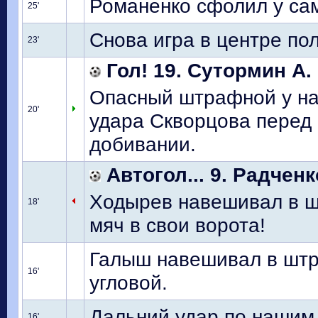
Романенко сфолил у са
25'
Снова игра в центре пол
23'
Гол! 19. Сутормин А.
Опасный штрафной у на
20'
удара Скворцова перед 
добивании.
Автогол... 9. Радченк
Ходырев навешивал в шт
18'
мяч в свои ворота!
Галыш навешивал в штр
16'
угловой.
Дальний удар по нашим 
16'