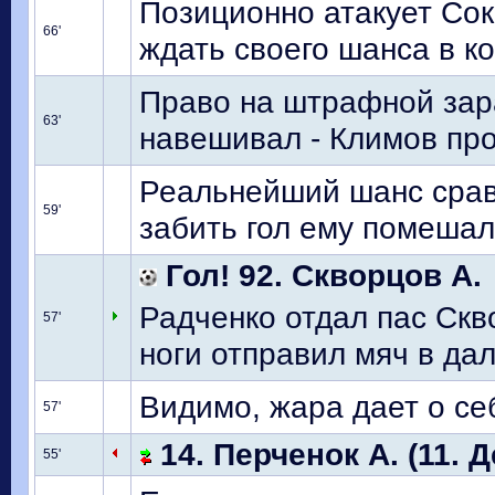
Позиционно атакует Сок
66'
ждать своего шанса в ко
Право на штрафной зар
63'
навешивал - Климов пр
Реальнейший шанс сравн
59'
забить гол ему помешал
Гол! 92. Скворцов А.
Радченко отдал пас Скво
57'
ноги отправил мяч в дал
Видимо, жара дает о се
57'
14. Перченок А. (11. Д
55'