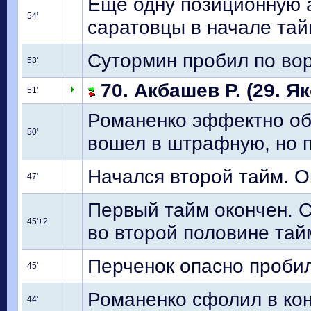
Еще одну позиционную а
54'
саратовцы в начале тай
Сутормин пробил по вор
53'
70. Акбашев Р. (29. Я
51'
Романенко эффектно об
50'
вошел в штрафную, но п
Начался второй тайм. О
47'
Первый тайм окончен. С
45'+2
во второй половине тай
Перченок опасно пробил
45'
Романенко сфолил в кон
44'