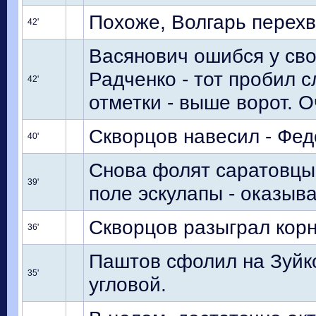
Похоже, Волгарь перехв
42'
Васянович ошибся у сво
Радченко - тот пробил 
42'
отметки - выше ворот. 
Скворцов навесил - Фед
40'
Снова фолят саратовцы 
39'
поле эскулапы - оказыв
Скворцов разыграл корне
36'
Паштов сфолил на Зуйк
35'
угловой.