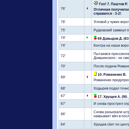
Гол! 7. Паштов Р.
76'
Отличная получилас
справился - 3-2!
76'
Угловой у чужих воро
75'
Рудковский замкнул п
74'
69 Давыдов Д. (83
74'
Контра на наши ворот
Пытаемся прессингова
72'
Домшинского - не смо
70'
После подачи Романе
10. Романенко В.
69'
Романенко предупреж
68'
Ходырев подал точно 
67'
17. Хрущев А. (90
67'
И снова прострел сп
Снова разыграли штр
66'
накрывает мяч в пос
64'
Хрущев сбит по центр