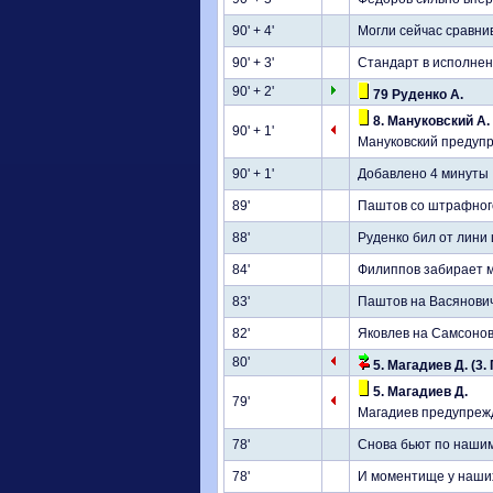
90' + 4'
Могли сейчас сравнив
90' + 3'
Стандарт в исполнени
90' + 2'
79 Руденко А.
8. Мануковский А.
90' + 1'
Мануковский предупр
90' + 1'
Добавлено 4 минуты
89'
Паштов со штрафного 
88'
Руденко бил от лини
84'
Филиппов забирает м
83'
Паштов на Васяновича
82'
Яковлев на Самсонов
80'
5. Магадиев Д. (3.
5. Магадиев Д.
79'
Магадиев предупрежд
78'
Снова бьют по нашим
78'
И моментище у наших