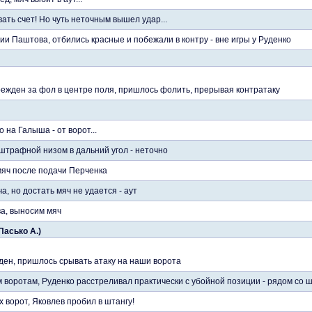
ать счет! Но чуть неточным вышел удар...
и Паштова, отбились красные и побежали в контру - вне игры у Руденко
ежден за фол в центре поля, пришлось фолить, прерывая контратаку
на Галыша - от ворот...
 штрафной низом в дальний угол - неточно
яч после подачи Перченка
, но достать мяч не удается - аут
а, выносим мяч
 Пасько А.)
ен, пришлось срывать атаку на наши ворота
 воротам, Руденко расстреливал практически с убойной позиции - рядом со ш
 ворот, Яковлев пробил в штангу!