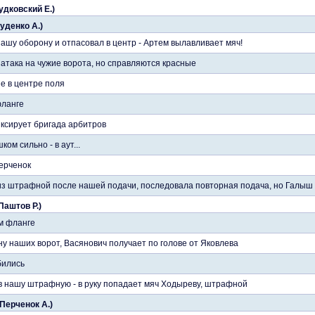
удковский Е.)
уденко А.)
ашу оборону и отпасовал в центр - Артем вылавливает мяч!
атака на чужие ворота, но справляются красные
е в центре поля
фланге
ксирует бригада арбитров
ом сильно - в аут...
ерченок
из штрафной после нашей подачи, последовала повторная подача, но Галыш 
 Паштов Р.)
м фланге
ну наших ворот, Васянович получает по голове от Яковлева
бились
в нашу штрафную - в руку попадает мяч Ходыреву, штрафной
 Перченок А.)