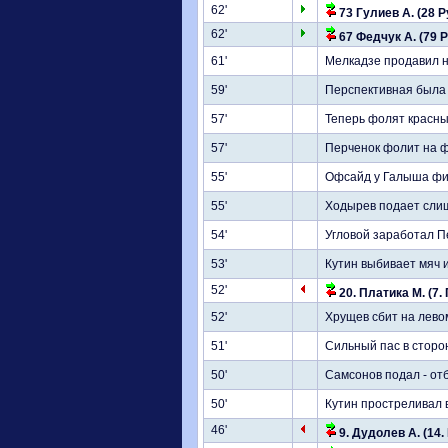
62'
73 Гулиев А. (28 Р
62'
67 Федчук А. (79 Р
61'
Мелкадзе продавил н
59'
Перспективная была 
57'
Теперь фолят красны
57'
Перченок фолит на 
55'
Офсайд у Галыша фи
55'
Ходырев подает слишк
54'
Угловой заработал П
53'
Кутин выбивает мяч 
52'
20. Платика М. (7.
52'
Хрущев сбит на лево
51'
Сильный пас в сторо
50'
Самсонов подал - от
50'
Кутин простреливал 
46'
9. Дудолев А. (14.