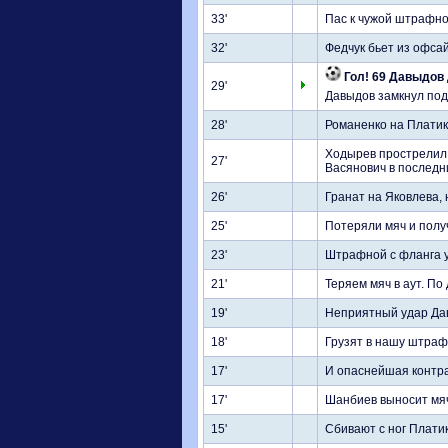
33'
Пас к чужой штрафно
32'
Федчук бьет из офса
Гол! 69 Давыдов 
29'
Давыдов замкнул подачу
28'
Романенко на Платик
Ходырев прострелил 
27'
Васянович в последн
26'
Гранат на Яковлева, 
25'
Потеряли мяч и полу
23'
Штрафной с фланга у
21'
Теряем мяч в аут. По
19'
Неприятный удар Дав
18'
Грузят в нашу штраф
17'
И опаснейшая контра
17'
Шанбиев выносит мяч
15'
Сбивают с ног Плати