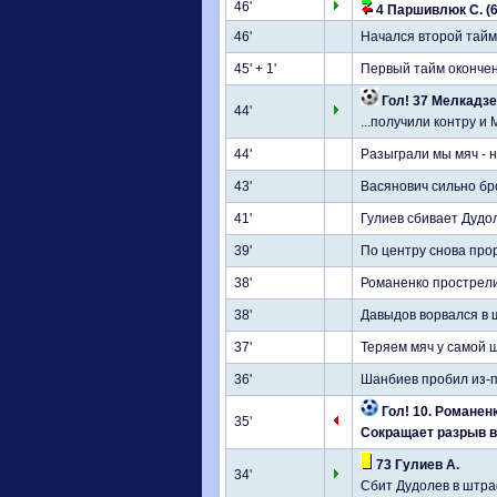
46'
4 Паршивлюк С. (6
46'
Начался второй тайм
45' + 1'
Первый тайм оконче
Гол! 37 Мелкадзе 
44'
...получили контру и
44'
Разыграли мы мяч - н
43'
Васянович сильно бр
41'
Гулиев сбивает Дудо
39'
По центру снова про
38'
Романенко прострели
38'
Давыдов ворвался в 
37'
Теряем мяч у самой 
36'
Шанбиев пробил из-п
Гол! 10. Романенк
35'
Сокращает разрыв в 
73 Гулиев А.
34'
Сбит Дудолев в штра