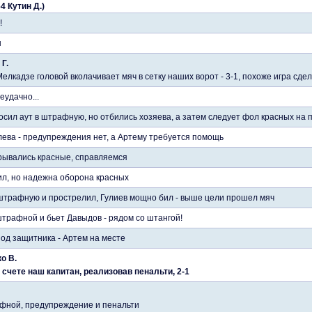
4 Кутин Д.)
!
н
Г.
 Мелкадзе головой вколачивает мяч в сетку наших ворот - 3-1, похоже игра сде
еудачно...
осил аут в штрафную, но отбились хозяева, а затем следует фол красных на
лева - предупреждения нет, а Артему требуется помощь
рывались красные, справляемся
л, но надежна оборона красных
штрафную и прострелил, Гулиев мощно бил - выше цели прошел мяч
штрафной и бьет Давыдов - рядом со штангой!
од защитника - Артем на месте
о В.
счете наш капитан, реализовав пенальти, 2-1
фной, предупреждение и пенальти