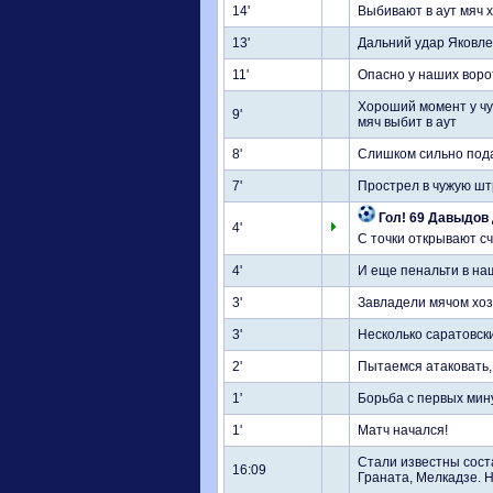
14'
Выбивают в аут мяч 
13'
Дальний удар Яковле
11'
Опасно у наших воро
Хороший момент у чу
9'
мяч выбит в аут
8'
Слишком сильно пода
7'
Прострел в чужую шт
Гол! 69 Давыдов 
4'
С точки открывают счет
4'
И еще пенальти в наши 
3'
Завладели мячом хоз
3'
Несколько саратовск
2'
Пытаемся атаковать,
1'
Борьба с первых мин
1'
Матч начался!
Стали известны сост
16:09
Граната, Мелкадзе. 