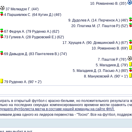
10. Романенко В. (35')
37 Мелкадзе Г. (44')
4 Паршивлюк С. (64 Кутин Д.) (46')
9. Дудолев А. (14. Перченок А.) (46')
20. Платика М. (7. Паштов Р.) (52')
67 Федчук А. (79 Руденко А.) (62')
73 Гулиев А. (28 Рудковский Е.) (62')
17. Хрущев А. (90. Домшинский А.) (67')
10. Романенко В. (69')
69 Давыдов Д. (83 Пантелеев В.) (74')
7. Паштов Р. (76')
5. Магадиев Д. (79')
5. Магадиев Д. (3. Пасько А.) (80')
8. Мануковский А. (90' + 1')
79 Руденко А. (90' + 2')
грать в открытый футбол с красно-белыми, но положительного результата в
вально на последних секундах компенсированного времени могли сравнять сче
лучшего футболиста матча в составе нашей команды на сайте ФНЛ.
инимаем дома одного из лидеров первенства - "Тосно". Все на футбол, поддер
д, мяч выбит в аут...