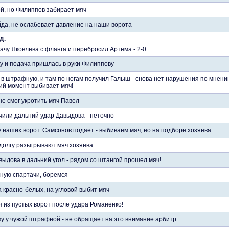
й, но Филиппов забирает мяч
йда, не ослабевает давление на наши ворота
Д.
 Яковлева с фланга и перебросил Артема - 2-0................
у и подача пришлась в руки Филиппову
в штрафную, и там по ногам получил Галыш - снова нет нарушения по мнени
ий момент выбивает мяч!
не смог укротить мяч Павел
чили дальний удар Давыдова - неточно
 наших ворот. Самсонов подает - выбиваем мяч, но на подборе хозяева
 долгу разыгрывают мяч хозяева
ыдова в дальний угол - рядом со штангой прошел мяч!
ную спартачи, боремся
 красно-белых, на угловой выбит мяч
 из пустых ворот после удара Романенко!
ку у чужой штрафной - не обращает на это внимание арбитр