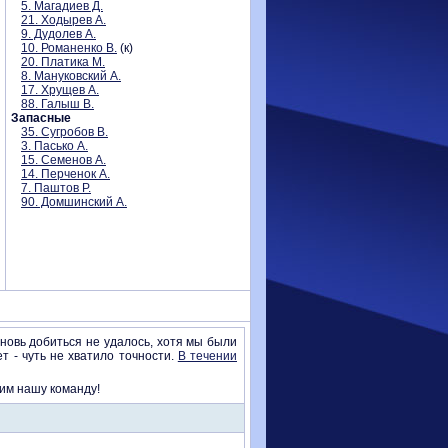
5. Магадиев Д.
21. Ходырев А.
9. Дудолев А.
10. Романенко В.
(к)
20. Платика М.
8. Мануковский А.
17. Хрущев А.
88. Галыш В.
Запасные
35. Сугробов В.
3. Пасько А.
15. Семенов А.
14. Перченок А.
7. Паштов Р.
90. Домшинский А.
новь добиться не удалось, хотя мы были
т - чуть не хватило точности.
В течении
жим нашу команду!