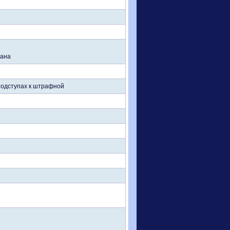
лана
 подступах к штрафной