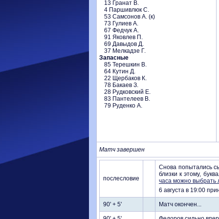
13 Гранат В.
4 Паршивлюк С.
53 Самсонов А. (к)
73 Гулиев А.
67 Федчук А.
91 Яковлев П.
69 Давыдов Д.
37 Мелкадзе Г.
Запасные
85 Терешкин В.
64 Кутин Д.
22 Щербаков К.
78 Бакаев З.
28 Рудковский Е.
83 Пантелеев В.
79 Руденко А.
Матч завершен
Снова попытались сы
близки к этому, бук
послесловие
часа можно выбрать 
6 августа в 19:00 пр
90' + 5'
Матч окончен...
90' + 5'
Федоров сильно впере