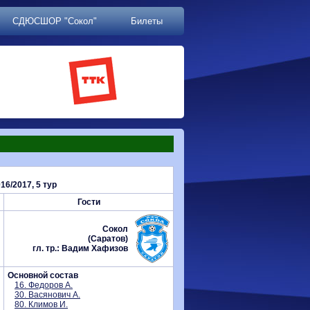
СДЮСШОР "Сокол"
Билеты
6/2017, 5 тур
Гости
Сокол
(Саратов)
гл. тр.: Вадим Хафизов
Основной состав
16. Федоров А.
30. Васянович А.
80. Климов И.