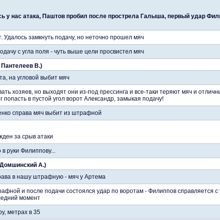
ь у нас атака, Паштов пробил после прострела Галыша, первый удар Фили
т. Удалось замкнуть подачу, но неточно прошел мяч
одачу с угла поля - чуть выше цели просвистел мяч
 Пантелеев В.)
а, на угловой выбит мяч
ть хозяев, но выходят они из-под прессинга и все-таки теряют мяч и отлич
г попасть в пустой угол ворот Александр, замыкая подачу!
нко справа мяч выбит из штрафной
ден за срыв атаки
в руки Филиппову...
. Домшинский А.)
рава в нашу штрафную - мяч у Артема
афной и после подачи состоялся удар по воротам - Филиппов справляется с 
ледний момент
у, метрах в 35