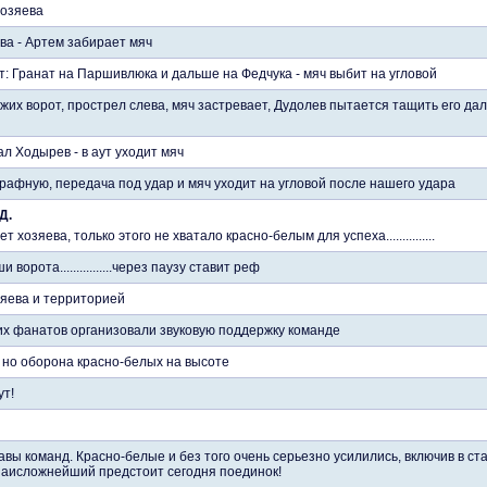
хозяева
ва - Артем забирает мяч
т: Гранат на Паршивлюка и дальше на Федчука - мяч выбит на угловой
жих ворот, прострел слева, мяч застревает, Дудолев пытается тащить его да
л Ходырев - в аут уходит мяч
рафную, передача под удар и мяч уходит на угловой после нашего удара
Д.
 хозяева, только этого не хватало красно-белым для успеха...............
ворота................через паузу ставит реф
яева и территорией
их фанатов организовали звуковую поддержку команде
 но оборона красно-белых на высоте
ут!
авы команд. Красно-белые и без того очень серьезно усилились, включив в с
Наисложнейший предстоит сегодня поединок!