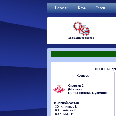
Новости
Клуб
Сезон
ФОНБЕТ-Перве
Хозяева
Спартак-2
(Москва)
гл. тр.: Евгений Бушманов
Основной состав
30 Филиппов М.
63 Шанбиев Ш.
80 Хомуха И.