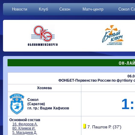
Новости
Клуб
Сезон
Матч-центр
Сокол С
ОН-ЛАЙ
06.0
ФОНБЕТ-Первенство России по футболу ср
Хозяева
1:
Сокол
(Саратов)
гл. тр.: Вадим Хафизов
Основной состав
16. Федоров А.
7. Паштов Р. (37')
80. Климов И.
5. Магадиев Д.