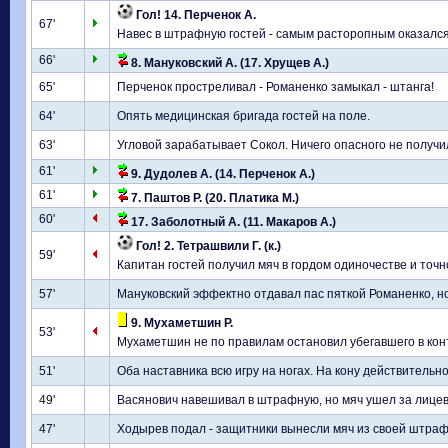
Гол! 14. Перченок А.
67'
Навес в штрафную гостей - самым расторопным оказался
66'
8. Мануковский А. (17. Хрущев А.)
65'
Перченок простреливал - Романенко замыкал - штанга!
64'
Опять медицинская бригада гостей на поле.
63'
Угловой зарабатывает Сокол. Ничего опасного не получи
61'
9. Дудолев А. (14. Перченок А.)
61'
7. Паштов Р. (20. Платика М.)
60'
17. Заболотный А. (11. Макаров А.)
Гол! 2. Тетрашвили Г. (к.)
59'
Капитан гостей получил мяч в гордом одиночестве и точн
57'
Мануковский эффектно отдавал пас пяткой Романенко, н
9. Мухаметшин Р.
53'
Мухаметшин не по правилам остановил убегавшего в конт
51'
Оба наставника всю игру на ногах. На кону действительно
49'
Васянович навешивал в штрафную, но мяч ушел за лице
47'
Ходырев подал - защитники вынесли мяч из своей штраф