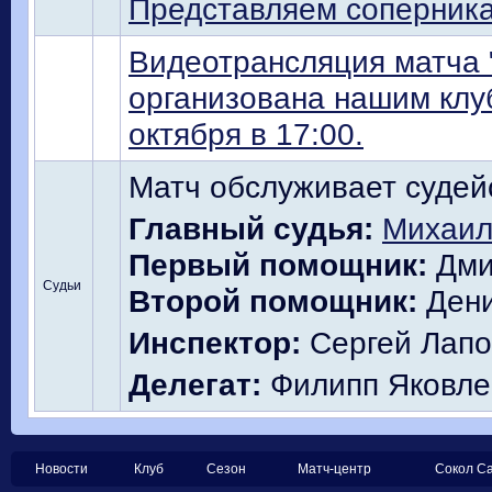
Представляем соперник
Видеотрансляция матча "
организована нашим клуб
октября в 17:00.
Матч обслуживает судейс
Главный судья:
Михаил
Первый помощник:
Дми
Судьи
Второй помощник:
Дени
Инспектор:
Сергей Лапоч
Делегат:
Филипп Яковле
Новости
Клуб
Сезон
Матч-центр
Сокол С