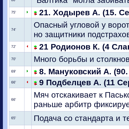
"Балтика" могла забиват
80'
21. Ходырев А. (15. С
75'
Опасный угловой у ворот
74'
но защитники подстрахо
21 Родионов К. (4 Сла
72'
Много борьбы и столкно
70'
8. Мануковский А. (90
69'
9 Подбелцев А. (11 Се
66'
Мяч отскакивает к Паськ
66'
раньше арбитр фиксиру
Подача со стандарта и т
65'