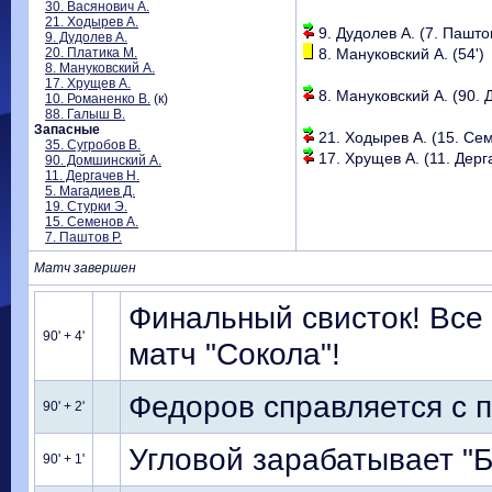
30. Васянович А.
21. Ходырев А.
9. Дудолев А. (7. Паштов
9. Дудолев А.
20. Платика М.
8. Мануковский А. (54')
8. Мануковский А.
17. Хрущев А.
8. Мануковский А. (90. 
10. Романенко В.
(к)
88. Галыш В.
Запасные
21. Ходырев А. (15. Сем
35. Сугробов В.
17. Хрущев А. (11. Дерга
90. Домшинский А.
11. Дергачев Н.
5. Магадиев Д.
19. Стурки Э.
15. Семенов А.
7. Паштов Р.
Матч завершен
Финальный свисток! Все
90' + 4'
матч "Сокола"!
Федоров справляется с п
90' + 2'
Угловой зарабатывает "
90' + 1'