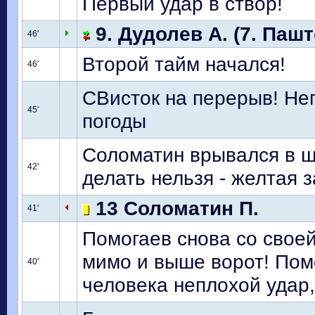
Первый удар в створ!
9. Дудолев А. (7. Пашт
46'
Второй тайм начался!
46'
СВисток на перерыв! Неп
45'
погоды
Соломатин врывался в ш
42'
делать нельзя - желтая 
13 Соломатин П.
41'
Помогаев снова со свое
мимо и выше ворот! Помо
40'
человека неплохой удар,