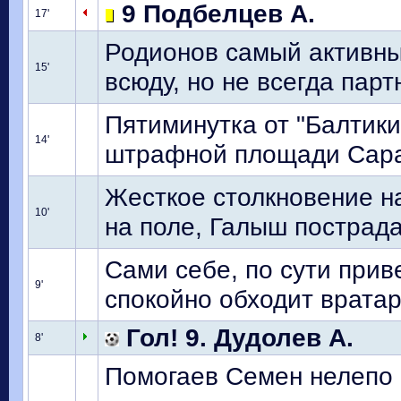
9 Подбелцев А.
17'
Родионов самый активный
15'
всюду, но не всегда пар
Пятиминутка от "Балтики
14'
штрафной площади Сарат
Жесткое столкновение н
10'
на поле, Галыш пострад
Сами себе, по сути прив
9'
спокойно обходит вратаря
Гол! 9. Дудолев А.
8'
Помогаев Семен нелепо 