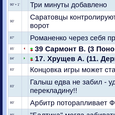
Три минуты добавлено
90' + 1'
Саратовцы контролируют 
90'
ворот
Романенко через себя пр
87'
39 Сармонт В. (3 Поно
85'
17. Хрущев А. (11. Дер
84'
Концовка игры может ст
83'
Галыш едва не забил - у
83'
перекладину!!
Арбитр поторапливает Ф
80'