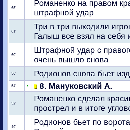
Романенко на правом кра
65'
штрафной удар
Три в три выходили игро
61'
Галыш все взял на себя 
Штрафной удар с правого
60'
очень вышло снова
Родионов снова бьет изд
56'
8. Мануковский А.
54'
Романенко сделал красив
52'
прострел и в итоге углов
Родионов бьет по ворота
49'