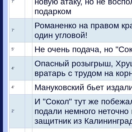
новую атаку, но не восп
7'
подарком
Романенко на правом кр
7'
один угловой!
Не очень подача, но "Со
5'
Опасный розыгрыш, Хрущ
4'
вратарь с трудом на кор
Мануковский бьет издали
4'
И "Сокол" тут же побежа
подали немного неточно 
2'
защитник из Калинингра