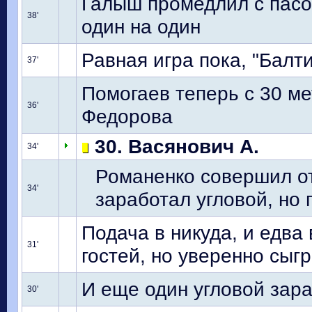
Галыш промедлил с пасо
38'
один на один
Равная игра пока, "Балт
37'
Помогаев теперь с 30 м
36'
Федорова
30. Васянович А.
34'
Романенко совершил от
34'
заработал угловой, но 
Подача в никуда, и едва
31'
гостей, но уверенно сыг
И еще один угловой зар
30'