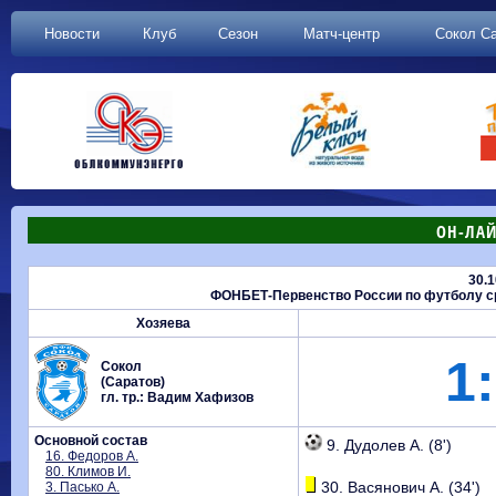
Новости
Клуб
Сезон
Матч-центр
Сокол С
ОН-ЛАЙ
30.1
ФОНБЕТ-Первенство России по футболу сре
Хозяева
1:
Сокол
(Саратов)
гл. тр.: Вадим Хафизов
Основной состав
9. Дудолев А. (8')
16. Федоров А.
80. Климов И.
30. Васянович А. (34')
3. Пасько А.