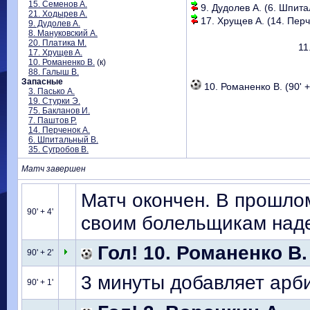
15. Семенов А.
9. Дудолев А. (6. Шпита
21. Ходырев А.
17. Хрущев А. (14. Перче
9. Дудолев А.
8. Мануковский А.
20. Платика М.
11
17. Хрущев А.
10. Романенко В.
(к)
88. Галыш В.
Запасные
10. Романенко В. (90' +
3. Пасько А.
19. Стурки Э.
75. Бакланов И.
7. Паштов Р.
14. Перченок А.
6. Шпитальный В.
35. Сугробов В.
Матч завершен
Матч окончен. В прошло
90' + 4'
своим болельщикам надеж
Гол! 10. Романенко В.
90' + 2'
3 минуты добавляет арби
90' + 1'