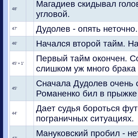
Магадиев скидывал голов
48'
угловой.
Дудолев - опять неточно.
47'
Начался второй тайм. На
46'
Первый тайм окончен. С
45' + 1'
слишком уж много брака
Сначала Дудолев очень с
45'
Романенко бил в прыжке 
Дает судья бороться фу
44'
пограничных ситуациях.
Мануковский пробил - не