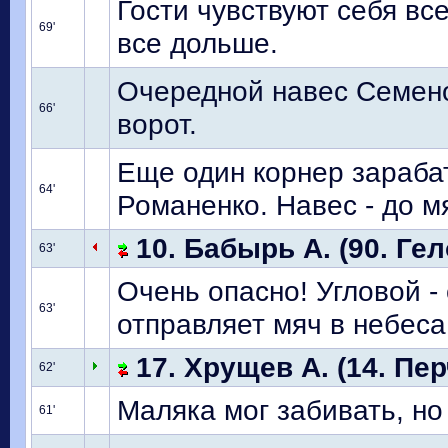
Гости чувствуют себя вс
69'
все дольше.
Очередной навес Семен
66'
ворот.
Еще один корнер зараба
64'
Романенко. Навес - до м
10. Бабырь А. (90. Гел
63'
Очень опасно! Угловой -
63'
отправляет мяч в небеса
17. Хрущев А. (14. Пер
62'
Маляка мог забивать, но
61'