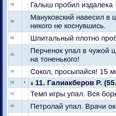
Галыш пробил издалека 
78'
Мануковский навесил в ш
76'
никого не коснувшись.
Шпитальный плотно проби
76'
Перченок упал в чужой 
75'
на тоненького!
Сокол, просыпайся! 15 м
74'
11. Галиакберов Р. (55
73'
Темп игры упал. Вся борь
72'
Петролай упал. Врачи о
70'