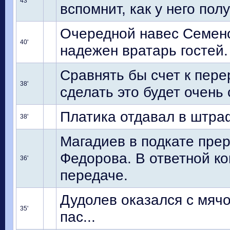
43'
вспомнит, как у него по
Очередной навес Семено
40'
надежен вратарь гостей.
Сравнять бы счет к пере
38'
сделать это будет очень
Платика отдавал в штра
38'
Магадиев в подкате пре
Федорова. В ответной к
36'
передаче.
Дудолев оказался с мяч
35'
пас...