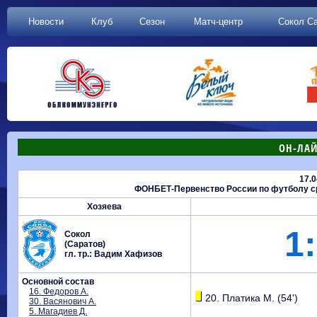
Новости
Клуб
Сезон
Матч-центр
Сокол С
ОН-ЛАЙ
17.0
ФОНБЕТ-Первенство России по футболу сре
Хозяева
1:
Сокол
(Саратов)
гл. тр.: Вадим Хафизов
Основной состав
16. Федоров А.
20. Платика М. (54')
30. Васянович А.
5. Магадиев Д.