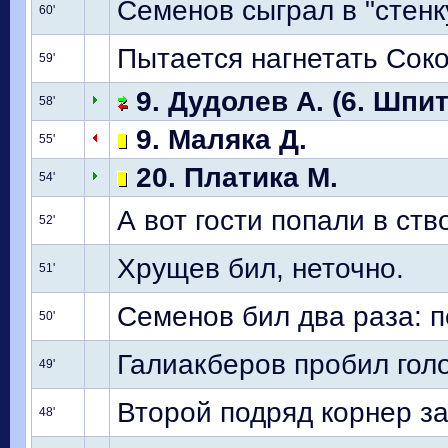
Семенов сыграл в "стенку
60'
Пытается нагнетать Соко
59'
9. Дудолев А. (6. Шпи
58'
9. Маляка Д.
55'
20. Платика М.
54'
А вот гости попали в ств
52'
Хрущев бил, неточно.
51'
Семенов бил два раза: п
50'
Галиакберов пробил гол
49'
Второй подряд корнер за
48'