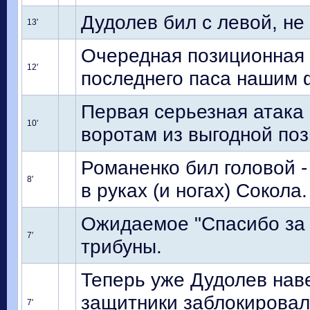
Дудолев бил с левой, не
13'
Очередная позиционная а
12'
последнего паса нашим 
Первая серьезная атака
10'
воротам из выгодной по
Романенко бил головой -
8'
в руках (и ногах) Сокола.
Ожидаемое "Спасибо за 
7'
трибуны.
Теперь уже Дудолев наве
защитники заблокировал
7'