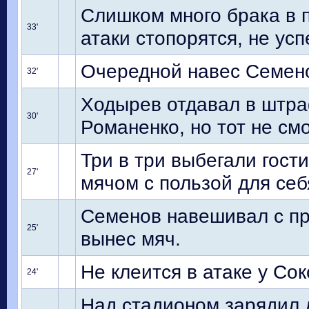
Слишком много брака в п
33'
атаки стопорятся, не усп
Очередной навес Семенов
32'
Ходырев отдавал в штра
30'
Романенко, но тот не см
Три в три выбегали гост
27'
мячом с пользой для се
Семенов навешивал с пр
25'
вынес мяч.
Не клеится в атаке у Со
24'
Над стадионом зарядил 