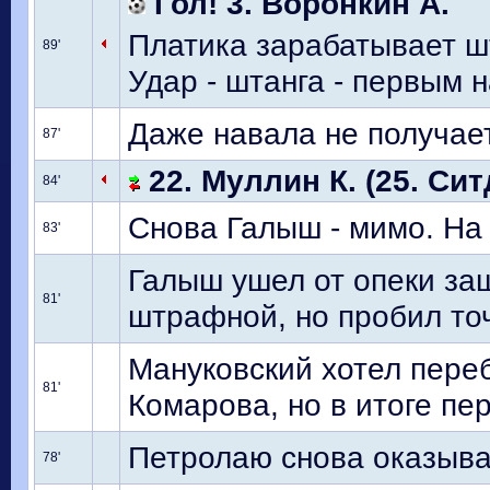
Гол! 3. Воронкин А.
Платика зарабатывает ш
89'
Удар - штанга - первым 
Даже навала не получает
87'
22. Муллин К. (25. Сит
84'
Снова Галыш - мимо. На 
83'
Галыш ушел от опеки за
81'
штрафной, но пробил точ
Мануковский хотел пере
81'
Комарова, но в итоге пе
Петролаю снова оказыв
78'