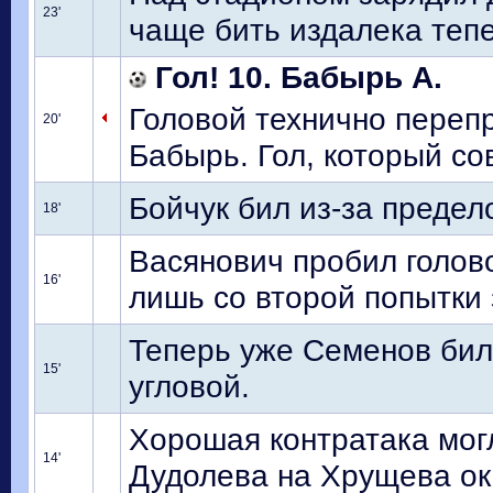
23'
чаще бить издалека тепе
Гол! 10. Бабырь А.
Головой технично перепр
20'
Бабырь. Гол, который со
Бойчук бил из-за предел
18'
Васянович пробил голово
16'
лишь со второй попытки
Теперь уже Семенов бил 
15'
угловой.
Хорошая контратака могл
14'
Дудолева на Хрущева ок