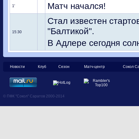
Матч начался!
1'
Стал известен старто
"Балтикой".
15:30
В Адлере сегодня солн
Новости
Клуб
Сезон
Матч-центр
Сокол С
© ПФК "Сокол" Саратов 2000-2014