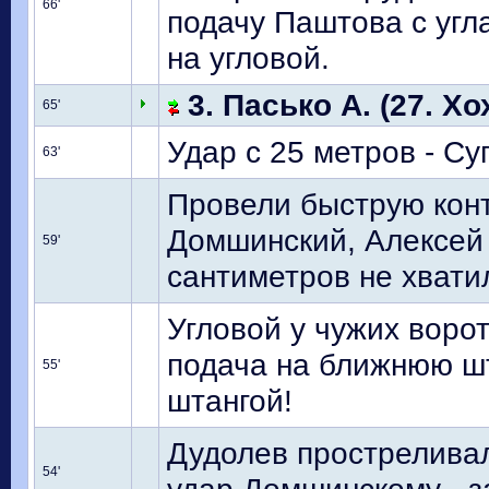
66'
подачу Паштова с угл
на угловой.
3. Пасько А. (27. Хо
65'
Удар с 25 метров - Су
63'
Провели быструю конт
Домшинский, Алексей 
59'
сантиметров не хватил
Угловой у чужих воро
подача на ближнюю шт
55'
штангой!
Дудолев прострелива
54'