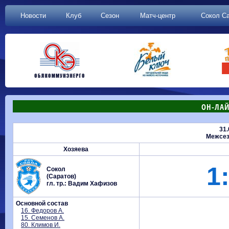
Новости
Клуб
Сезон
Матч-центр
Сокол С
ОН-ЛАЙ
31.
Межсез
Хозяева
1:
Сокол
(Саратов)
гл. тр.: Вадим Хафизов
Основной состав
16. Федоров А.
15. Семенов А.
80. Климов И.