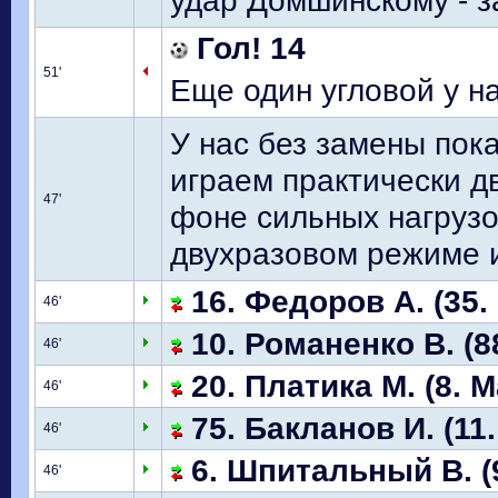
удар Домшинскому - з
Гол! 14
51'
Еще один угловой у на
У нас без замены пок
играем практически д
47'
фоне сильных нагрузо
двухразовом режиме и
16. Федоров А. (35.
46'
10. Романенко В. (8
46'
20. Платика М. (8. 
46'
75. Бакланов И. (11.
46'
6. Шпитальный В. (9
46'