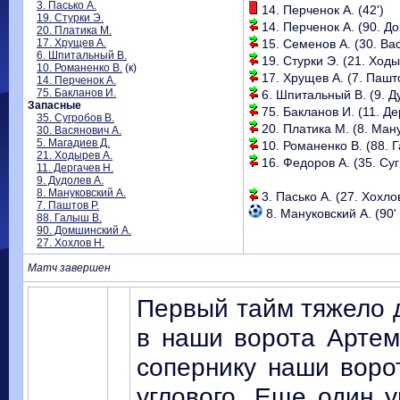
3. Пасько А.
14. Перченок А. (42')
19. Стурки Э.
14. Перченок А. (90. До
20. Платика М.
17. Хрущев А.
15. Семенов А. (30. Вас
6. Шпитальный В.
19. Стурки Э. (21. Ходы
10. Романенко В.
(к)
17. Хрущев А. (7. Паштов
14. Перченок А.
75. Бакланов И.
6. Шпитальный В. (9. Ду
Запасные
75. Бакланов И. (11. Де
35. Сугробов В.
20. Платика М. (8. Ману
30. Васянович А.
5. Магадиев Д.
10. Романенко В. (88. Г
21. Ходырев А.
16. Федоров А. (35. Суг
11. Дергачев Н.
9. Дудолев А.
8. Мануковский А.
3. Пасько А. (27. Хохлов
7. Паштов Р.
8. Мануковский А. (90' 
88. Галыш В.
90. Домшинский А.
27. Хохлов Н.
Матч завершен
Первый тайм тяжело д
в наши ворота Артем
сопернику наши воро
углового. Еще один у