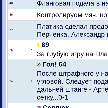
Фланговая подача в н
40'
Контролируем мяч, но
36'
Платика сделал продо
27'
Перченка, Александр г
89
26'
За грубую игру на Пл
Гол! 64
После штрафного у на
угловой. Следует пода
24'
дальней штанге - Арт
сетку...0-1
Сердюк