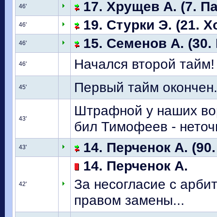
17. Хрущев А. (7. Па
46'
19. Стурки Э. (21. 
46'
15. Семенов А. (30.
46'
Начался второй тайм!
46'
Первый тайм окончен
45'
Штрафной у наших вор
43'
бил Тимофеев - неточ
14. Перченок А. (90
43'
14. Перченок А.
За несогласие с арби
42'
правом замены...