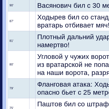
Васянович бил с 30 ме
90'
Ходырев бил со станда
87'
вратарь отбивает мяч
Плотный дальний удар
81'
намертво!
Угловой у чужих воро
из вратарской не попа
80'
на наши ворота, разр
Фланговая атака: Ход
79'
опасно бьет с 25 мет
Паштов бил со штрафн
75'