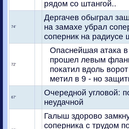
рядом со штангой..
Дергачев обыграл защ
на замахе убрал сопе
74'
соперник на радиусе
Опаснейшая атака в
прошел левым фланг
72'
покатил вдоль ворот
метил в 9 - но защит
Очередной угловой: п
67'
неудачной
Галыш здорово замкну
соперника с трудом п