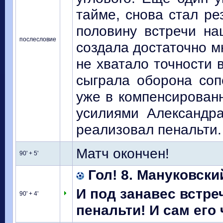
тайме, снова стал ре
половину встречи н
послесловие
создала достаточно мн
не хватало точности 
сыграла оборона соп
уже в компенсированн
усилиями Александра
реализовал пенальти. 
Матч окончен!
90' + 5'
Гол! 8. Мануковски
И под занавес встр
90' + 4'
пенальти! И сам его 