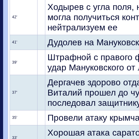
Ходырев с угла поля,
могла получиться конт
42'
нейтрализуем ее
Дудолев на Мануковск
41'
Штрафной с правого ф
39'
удар Мануковского от
Дергачев здорово отд
Виталий прошел до ч
37'
последовал защитник
Провели атаку крымча
35'
Хорошая атака сарат
33'