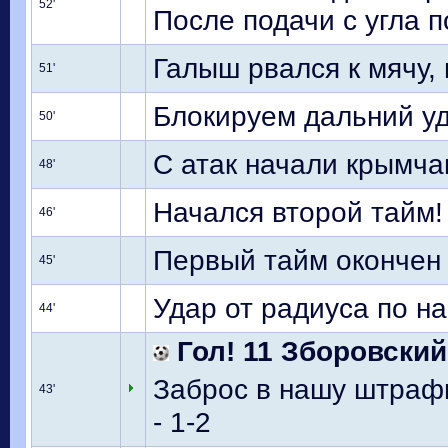
52'
После подачи с угла 
Галыш рвался к мячу,
51'
Блокируем дальний у
50'
С атак начали крымча
48'
Начался второй тайм!
46'
Первый тайм окончен
45'
Удар от радиуса по н
44'
Гол! 11 Зборовский
Заброс в нашу штраф
43'
- 1-2