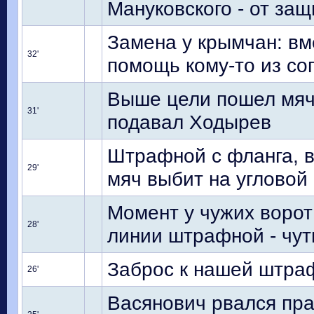
Мануковского - от защ
Замена у крымчан: вм
32'
помощь кому-то из со
Выше цели пошел мяч 
31'
подавал Ходырев
Штрафной с фланга, 
29'
мяч выбит на угловой
Момент у чужих ворот
28'
линии штрафной - чу
Заброс к нашей штра
26'
Васянович рвался пра