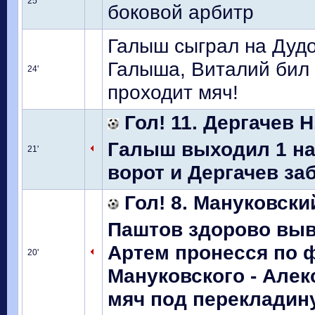
25'
боковой арбитр
Галыш сыграл на Дудо
Галыша, Виталий бил м
24'
проходит мяч!
Гол! 11. Дергачев Н
Галыш выходил 1 на 
21'
ворот и Дергачев заб
Гол! 8. Мануковски
Паштов здорово выв
Артем пронесся по 
20'
Мануковского - Алек
мяч под перекладину 