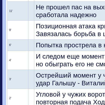
Не прошел пас на вых
11'
сработала надежно
Позиционная атака кр
9'
Завязалась борьба в 
Попытка прострела в
6'
И следом еще момент 
4'
но обыграть его не см
Острейший момент у ч
3'
удар Галышу - Виталий
Угловой у чужих ворот
2'
повторная подача Ход