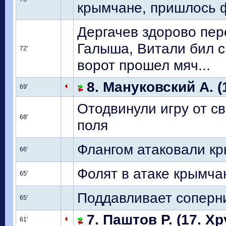
крымчане, пришлось ф
Дергачев здорово пер
Галыша, Витали бил с 
72'
ворот прошел мяч...
8. Мануковский А. (
69'
Отодвинули игру от с
68'
поля
Флангом атаковали кр
66'
Фолят в атаке крымча
65'
Поддавливает соперн
65'
7. Паштов Р. (17. Хр
61'