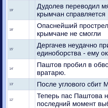
Дудолев переводил мя
19'
крымчан справляется
Опаснейший прострел 
18'
крымчане не смогли
Дергачев неудачно пр
15'
единоборства - ему 
Паштов пробил в обвод
14'
вратарю.
После углового сбит 
13'
Теперь пас Паштова н
12'
последний момент выб