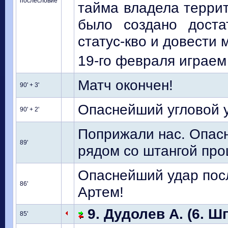
послесловие
тайма владела террит
было создано доста
статус-кво и довести 
19-го февраля играем
Матч окончен!
90' + 3'
Опаснейший угловой у
90' + 2'
Поприжали нас. Опасн
89'
рядом со штангой про
Опаснейший удар пос
86'
Артем!
9. Дудолев А. (6. Ш
85'