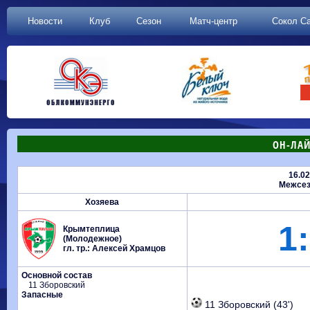
Новости
Клуб
Сезон
Матч-центр
Сокол С
ОН-ЛАЙ
16.02
Межсез
Хозяева
1:
Крымтеплица
(Молодежное)
гл. тр.: Алексей Храмцов
Основной состав
11 Зборовский
Запасные
11 Зборовский (43')