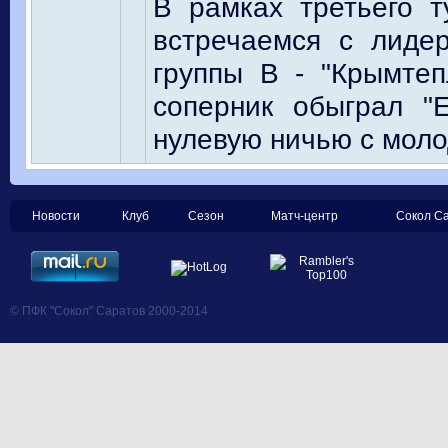
В рамках третьего 
встречаемся с лиде
группы В - "Крымте
соперник обыграл "
нулевую ничью с моло
Новости
Клуб
Сезон
Матч-центр
Сокол С
© ПФК "Сокол" Саратов 2000-2014