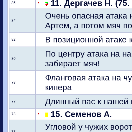
11. Дергачев Н. (75.
85'
Очень опасная атака 
84'
Артем, а потом мяч по
В позиционной атаке
82'
По центру атака на н
80'
забирает мяч!
Фланговая атака на чу
78'
кипера
Длинный пас к нашей
77'
15. Семенов А.
73'
Угловой у чужих ворот
73'