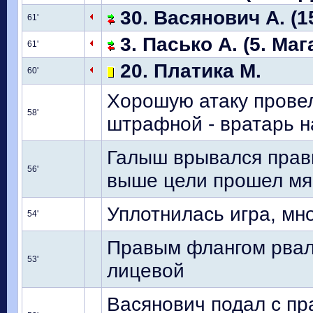
30. Васянович А. (1
61'
3. Пасько А. (5. Маг
61'
20. Платика М.
60'
Хорошую атаку провел
58'
штрафной - вратарь н
Галыш врывался прав
56'
выше цели прошел мя
Уплотнилась игра, мн
54'
Правым флангом рвалс
53'
лицевой
Васянович подал с пра