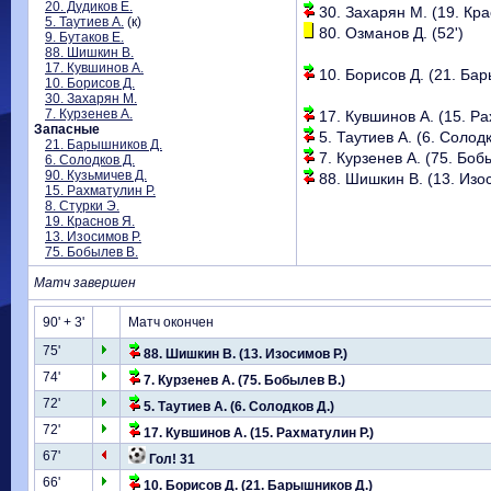
20. Дудиков Е.
30. Захарян М. (19. Крас
5. Таутиев А.
(к)
80. Озманов Д. (52')
9. Бутаков Е.
88. Шишкин В.
17. Кувшинов А.
10. Борисов Д. (21. Бар
10. Борисов Д.
30. Захарян М.
7. Курзенев А.
17. Кувшинов А. (15. Ра
Запасные
5. Таутиев А. (6. Солодк
21. Барышников Д.
7. Курзенев А. (75. Бобы
6. Солодков Д.
90. Кузьмичев Д.
88. Шишкин В. (13. Изос
15. Рахматулин Р.
8. Стурки Э.
19. Краснов Я.
13. Изосимов Р.
75. Бобылев В.
Матч завершен
90' + 3'
Матч окончен
75'
88. Шишкин В. (13. Изосимов Р.)
74'
7. Курзенев А. (75. Бобылев В.)
72'
5. Таутиев А. (6. Солодков Д.)
72'
17. Кувшинов А. (15. Рахматулин Р.)
67'
Гол! 31
66'
10. Борисов Д. (21. Барышников Д.)