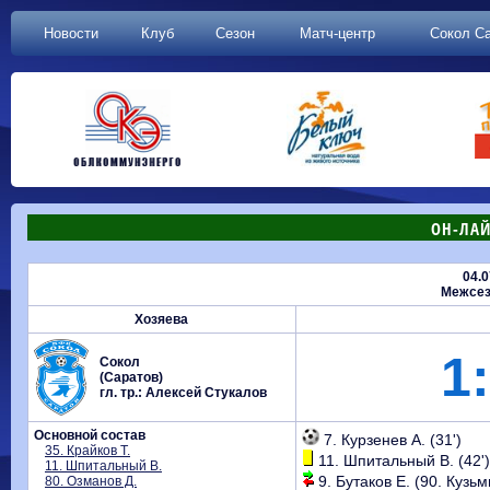
Новости
Клуб
Сезон
Матч-центр
Сокол С
ОН-ЛАЙ
04.0
Межсез
Хозяева
1:
Сокол
(Саратов)
гл. тр.: Алексей Стукалов
Основной состав
7. Курзенев А. (31')
35. Крайков Т.
11. Шпитальный В. (42')
11. Шпитальный В.
9. Бутаков Е. (90. Кузьм
80. Озманов Д.