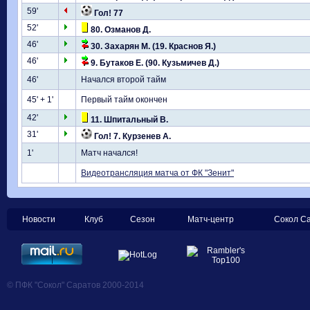
59'
Гол! 77
52'
80. Озманов Д.
46'
30. Захарян М. (19. Краснов Я.)
46'
9. Бутаков Е. (90. Кузьмичев Д.)
46'
Начался второй тайм
45' + 1'
Первый тайм окончен
42'
11. Шпитальный В.
31'
Гол! 7. Курзенев А.
1'
Матч начался!
Видеотрансляция матча от ФК "Зенит"
Новости
Клуб
Сезон
Матч-центр
Сокол С
© ПФК "Сокол" Саратов 2000-2014