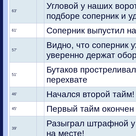
Угловой у наших воро
63'
подборе соперник и уд
Соперник выпустил на
61'
Видно, что соперник у
57'
уверенно держат обор
Бутаков простреливал
51'
перехвате
Начался второй тайм!
46'
Первый тайм окончен
45'
Разыграл штрафной у 
39'
на месте!