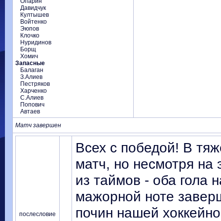
Опарин
Давидчук
Култышев
Войтенко
Эюпов
Клочко
Нуридинов
Борщ
Хомич
Запасные
Балаган
З.Алиев
Пестряков
Харченко
С.Алиев
Попович
Автаев
Матч завершен
Всех с победой! В тя
матч, но несмотря на 
из таймов - оба гола 
мажорной ноте завер
почин нашей хоккейно
послесловие