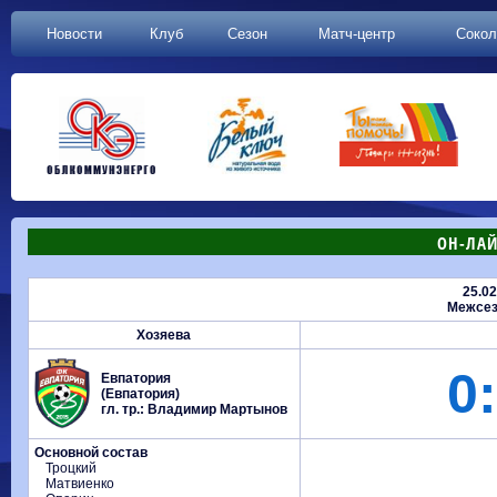
Новости
Клуб
Сезон
Матч-центр
Сокол
ОН-ЛАЙ
25.02
Межсез
Хозяева
0:
Евпатория
(Евпатория)
гл. тр.: Владимир Мартынов
Основной состав
Троцкий
Матвиенко