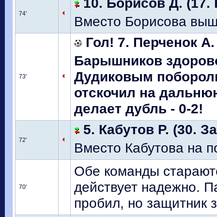
10. Борисов Д. (17.
74'
Вместо Борисова выш
Гол! 7. Перченок А.
Барышников здорово 
Дудиковым поборолис
73'
отскочил на дальню
делает дубль - 0-2!
5. Кабутов Р. (30. З
72'
Вместо Кабутова на 
Обе команды стараютс
действует надежно. П
70'
пробил, но защитник 