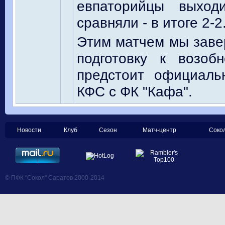
евпаторийцы выхо
сравняли - в итоге 2-2
Этим матчем мы завер
подготовку к возо
предстоит официаль
КФС с ФК "Кафа".
Новости
Клуб
Сезон
Матч-центр
Соко
© ПФК "Сокол" Саратов 2000-2014