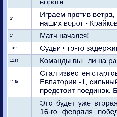
ворота.
Играем против ветра, 
3'
наших ворот - Крайков
Матч начался!
1'
Судьи что-то задержи
13:05
Команды вышли на ра
12:35
Стал известен старто
Евпатории -1, сильны
11:40
предстоит поединок. Б
Это будет уже вторая
16-го февраля побе