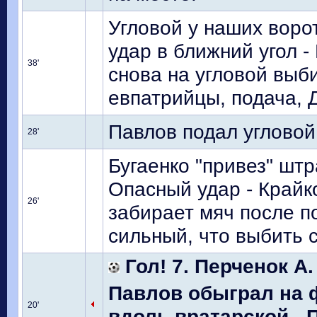
Угловой у наших воро
удар в ближний угол -
38'
снова на угловой выб
евпатрийцы, подача, 
Павлов подал угловой
28'
Бугаенко "привез" штр
Опасный удар - Крайк
26'
забирает мяч после по
сильный, что выбить с
Гол! 7. Перченок А.
Павлов обыграл на 
20'
вдоль вратарской - 