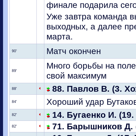
финале подарила сего
Уже завтра команда в
выходных, а далее пре
марта.
Матч окончен
90'
Много борьбы на поле
89'
свой максимум
88. Павлов В. (3. Хо
88'
Хороший удар Бутаков
84'
14. Бугаенко И. (19.
82'
71. Барышников Д. (
82'