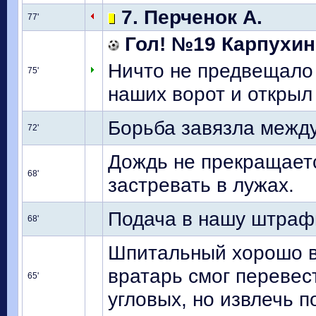
7. Перченок А.
77'
Гол! №19 Карпухин
Ничто не предвещало 
75'
наших ворот и открыл 
Борьба завязла межд
72'
Дождь не прекращаетс
68'
застревать в лужах.
Подача в нашу штрафн
68'
Шпитальный хорошо в
вратарь смог перевес
65'
угловых, но извлечь п