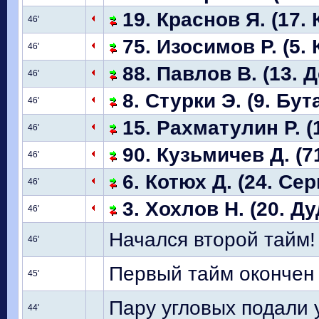
19. Краснов Я. (17.
46'
75. Изосимов Р. (5. 
46'
88. Павлов В. (13. Д
46'
8. Стурки Э. (9. Бут
46'
15. Рахматулин Р. (
46'
90. Кузьмичев Д. (7
46'
6. Котюх Д. (24. Сер
46'
3. Хохлов Н. (20. Ду
46'
Начался второй тайм!
46'
Первый тайм окончен
45'
Пару угловых подали у
44'