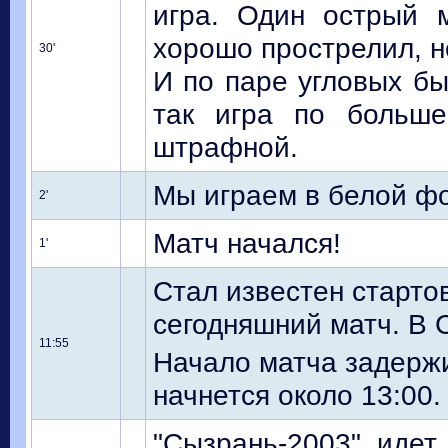
игра. Один острый 
хорошо прострелил, но
30'
И по паре угловых бы
так игра по больш
штрафной.
Мы играем в белой фо
2'
Матч начался!
1'
Стал известен старто
сегодняшний матч. В 
11:55
Начало матча задержи
начнется около 13:00.
"Сызрань-2003" идет