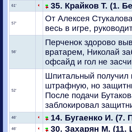
35. Крайков Т. (1. Б
61'
От Алексея Стукалова
57'
весь в игре, руководи
Перченок здорово выв
вратарем, Николай за
56'
офсайд и гол не засчи
Шпитальный получил п
штрафную, но защитни
52'
После подачи Бутаков
заблокировал защитни
14. Бугаенко И. (7. 
46'
30. Захарян М. (11.
46'