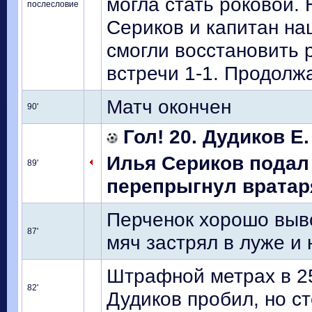
могла стать роковой.
послесловие
Сериков и капитан на
смогли восстановить 
встречи 1-1. Продолжа
Матч окончен
90'
Гол! 20. Дудиков Е.
Илья Сериков подал
89'
перепрыгнул вратаря 
Перченок хорошо выво
87'
мяч застрял в луже и 
Штрафной метрах в 25
82'
Дудиков пробил, но ст