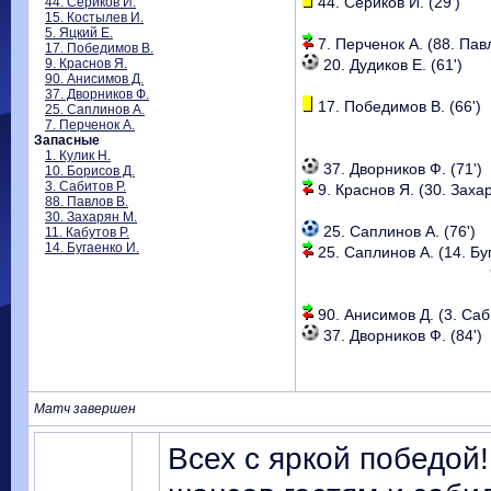
44. Сериков И. (29')
44. Сериков И.
15. Костылев И.
5. Яцкий Е.
7. Перченок А. (88. Павл
17. Победимов В.
9. Краснов Я.
20. Дудиков Е. (61')
90. Анисимов Д.
37. Дворников Ф.
17. Победимов В. (66')
25. Саплинов А.
7. Перченок А.
Запасные
1. Кулик Н.
37. Дворников Ф. (71')
10. Борисов Д.
3. Сабитов Р.
9. Краснов Я. (30. Захар
88. Павлов В.
30. Захарян М.
25. Саплинов А. (76')
11. Кабутов Р.
14. Бугаенко И.
25. Саплинов А. (14. Буг
90. Анисимов Д. (3. Саби
37. Дворников Ф. (84')
Матч завершен
Всех с яркой победой!