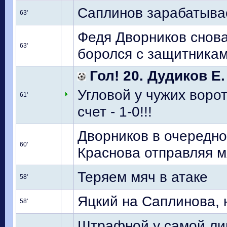
Саплинов зарабатыва
63'
Федя Дворников снова
63'
боролся с защитниками
Гол! 20. Дудиков Е.
Угловой у чужих ворот
61'
счет - 1-0!!!
Дворников в очередно
60'
Краснова отправляя м
Теряем мяч в атаке
58'
Яцкий на Саплинова, 
58'
Штрафной у самой ли