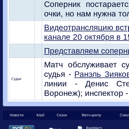
Соперник постарает
очки, но нам нужна то
Видеотрансляцию вст
канале 20 октября в 1
Представляем соперн
Матч обслуживает су
судья -
Ранэль Зияко
Судьи
линии - Денис Сте
Воронеж); инспектор 
Новости
Клуб
Сезон
Матч-центр
Соко