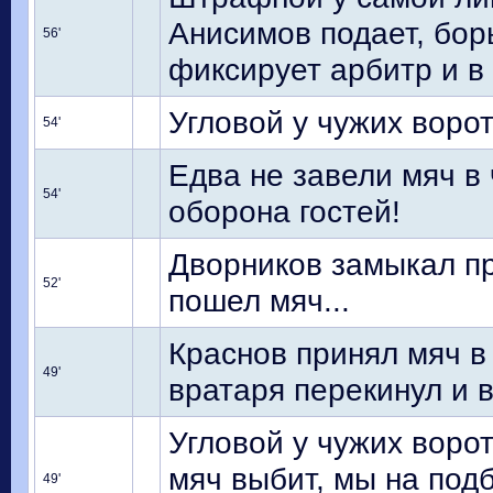
Анисимов подает, бор
56'
фиксирует арбитр и в 
Угловой у чужих ворот
54'
Едва не завели мяч в
54'
оборона гостей!
Дворников замыкал п
52'
пошел мяч...
Краснов принял мяч в
49'
вратаря перекинул и в
Угловой у чужих ворот
мяч выбит, мы на подб
49'