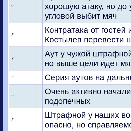
хорошую атаку, но до 
9'
угловой выбит мяч
Контратака от гостей
8'
Костылев перевести н
Аут у чужой штрафной
7'
но выше цели идет мя
Серия аутов на дальн
5'
Очень активно начали
5'
подопечных
Штрафной у наших вор
3'
опасно, но справляем