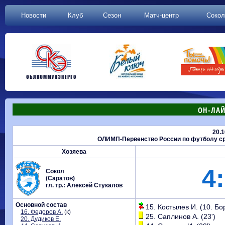
Новости
Клуб
Сезон
Матч-центр
Сокол
ОН-ЛАЙ
20.1
ОЛИМП-Первенство России по футболу сре
Хозяева
4:
Сокол
(Саратов)
гл. тр.: Алексей Стукалов
Основной состав
15. Костылев И. (10. Бор
16. Федоров А.
(к)
25. Саплинов А. (23')
20. Дудиков Е.