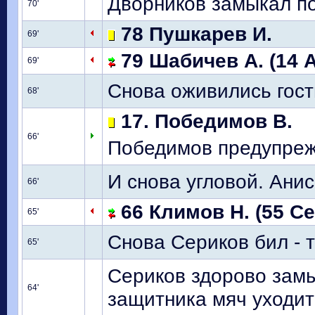
Дворников замыкал по
70'
78 Пушкарев И.
69'
79 Шабичев А. (14 
69'
Снова оживились гост
68'
17. Победимов В.
66'
Победимов предупреж
И снова угловой. Анис
66'
66 Климов Н. (55 Се
65'
Снова Сериков бил - т
65'
Сериков здорово замы
64'
защитника мяч уходит