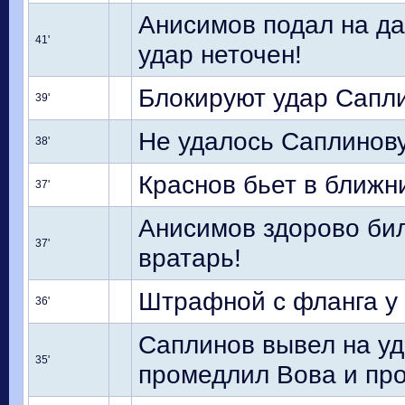
Анисимов подал на да
41'
удар неточен!
Блокируют удар Сапл
39'
Не удалось Саплинову
38'
Краснов бьет в ближни
37'
Анисимов здорово бил
37'
вратарь!
Штрафной с фланга у 
36'
Саплинов вывел на у
35'
промедлил Вова и про