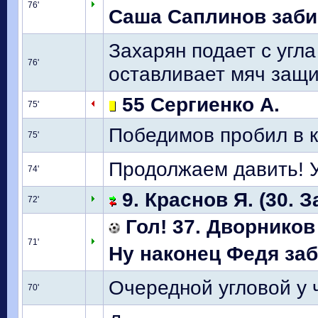
76'
Саша Саплинов забива
Захарян подает с угла
76'
оставливает мяч защи
55 Сергиенко А.
75'
Победимов пробил в к
75'
Продолжаем давить! 
74'
9. Краснов Я. (30. З
72'
Гол! 37. Дворников
71'
Ну наконец Федя забил
Очередной угловой у 
70'