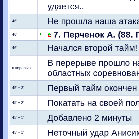
удается..
Не прошла наша атак
46'
7. Перченок А. (88. 
46'
Начался второй тайм!
46'
В перерыве прошло н
в перерыве
областных соревнова
Первый тайм окончен
45' + 3'
Покатать на своей по
45' + 2'
Добавлено 2 минуты
45' + 1'
Неточный удар Аниси
45' + 1'