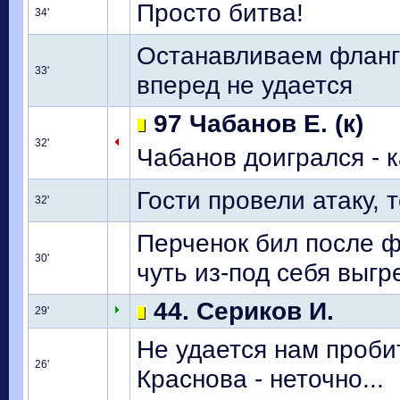
Просто битва!
34'
Останавливаем фланго
33'
вперед не удается
97 Чабанов Е. (к)
32'
Чабанов доигрался - 
Гости провели атаку, 
32'
Перченок бил после ф
30'
чуть из-под себя выгр
44. Сериков И.
29'
Не удается нам проби
26'
Краснова - неточно...