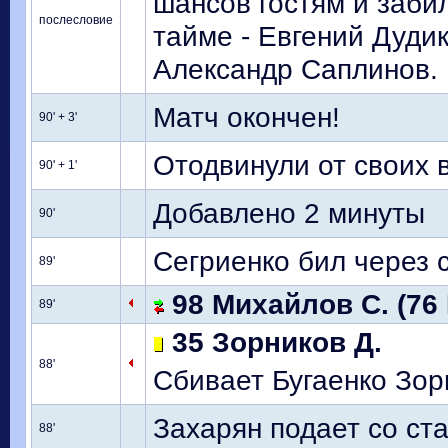
шансов гостям и заби
послесловие
тайме - Евгений Дуди
Александр Саплинов.
Матч окончен!
90' + 3'
Отодвинули от своих в
90' + 1'
Добавлено 2 минуты
90'
Сегриенко бил через с
89'
98 Михайлов С. (76 
89'
35 Зорников Д.
88'
Сбивает Бугаенко Зор
Захарян подает со ст
88'