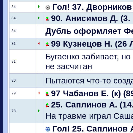
Гол! 37. Дворников
84'
90. Анисимов Д. (3.
84'
Дубль оформляет Фед
84'
99 Кузнецов Н. (26 
81'
Бугаенко забивает, но
81'
не засчитан
Пытаются что-то созда
80'
97 Чабанов Е. (к) (
79'
25. Саплинов А. (14
78'
На травме играл Саша
Гол! 25. Саплинов 