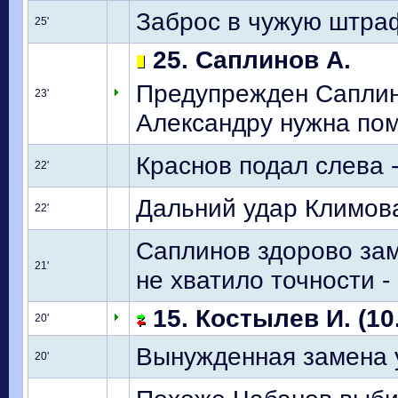
Заброс в чужую штраф
25'
25. Саплинов А.
Предупрежден Саплин
23'
Александру нужна пом
Краснов подал слева -
22'
Дальний удар Климова
22'
Саплинов здорово зам
21'
не хватило точности -
15. Костылев И. (10
20'
Вынужденная замена у 
20'