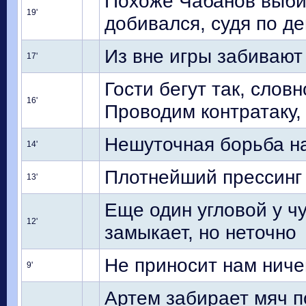
Похоже Чабанов выбил п
19'
добивался, судя по д
Из вне игры забивают 
17'
Гости бегут так, словн
16'
Проводим контратаку,
Нешуточная борьба на
14'
Плотнейший прессинг
13'
Еще один угловой у чу
12'
замыкает, но неточно
Не приносит нам ниче
9'
Артем забирает мяч п