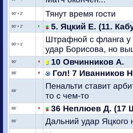
Тянут время гости
90' + 2'
5. Яцкий Е. (11. Кабу
90' + 2'
Штрафной с фланга у 
90' + 1'
удар Борисова, но выш
10 Овчинников А.
90'
Гол! 7 Иванников Н
88'
Пенальти ставит арбитр в
88'
то с чем-то
36 Неплюев Д. (17 
86'
Дальний удар Яцкого 
86'