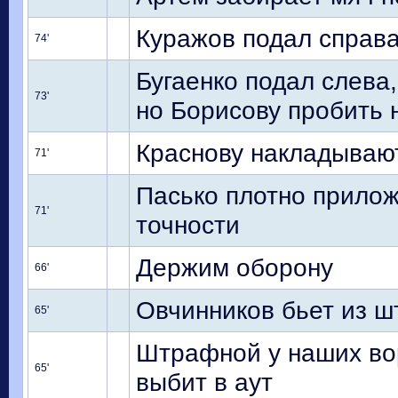
Куражов подал справа
74'
Бугаенко подал слева
73'
но Борисову пробить н
Краснову накладывают
71'
Пасько плотно приложи
71'
точности
Держим оборону
66'
Овчинников бьет из 
65'
Штрафной у наших вор
65'
выбит в аут