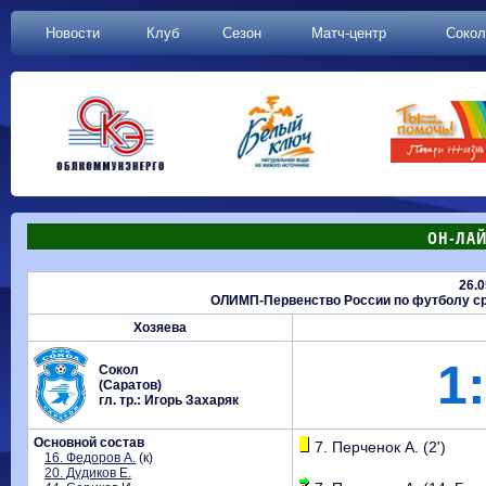
Новости
Клуб
Сезон
Матч-центр
Сокол
ОН-ЛАЙ
26.0
ОЛИМП-Первенство России по футболу сре
Хозяева
1:
Сокол
(Саратов)
гл. тр.: Игорь Захаряк
Основной состав
7. Перченок А. (2')
16. Федоров А.
(к)
20. Дудиков Е.