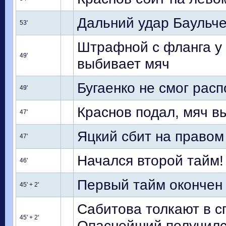
Дальний удар Баульче
53'
Штрафной с фланга у 
49'
выбивает мяч
Бугаенко не смог рас
49'
Краснов подал, мяч в
47'
Яцкий сбит на правом
47'
Начался второй тайм!
46'
Первый тайм окончен
45' + 2'
Сабитова толкают в сп
45' + 2'
Опаснейший получилс