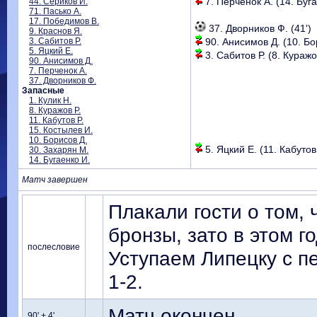
7. Перченок А. (14. Буга
44. Сериков И.
71. Пасько А.
17. Победимов В.
37. Дворников Ф. (41')
9. Краснов Я.
3. Сабитов Р.
90. Анисимов Д. (10. Бор
5. Яцкий Е.
3. Сабитов Р. (8. Куражов
90. Анисимов Д.
7. Перченок А.
37. Дворников Ф.
Запасные
1. Кулик Н.
8. Куражов Р.
11. Кабутов Р.
15. Костылев И.
10. Борисов Д.
5. Яцкий Е. (11. Кабутов Р
30. Захарян М.
14. Бугаенко И.
Матч завершен
Плакали гости о том,
бронзы, зато в этом го
послесловие
Уступаем Липецку с п
1-2.
Матч окончен...
90' + 4'