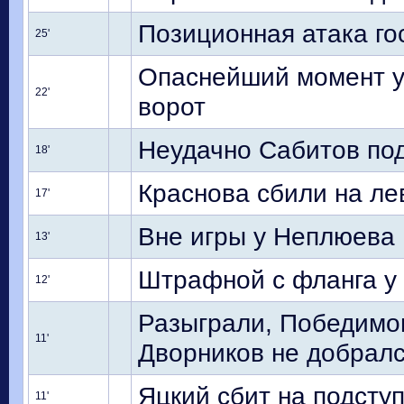
Позиционная атака го
25'
Опаснейший момент у 
22'
ворот
Неудачно Сабитов под
18'
Краснова сбили на ле
17'
Вне игры у Неплюева
13'
Штрафной с фланга у
12'
Разыграли, Победимо
11'
Дворников не добрал
Яцкий сбит на подсту
11'