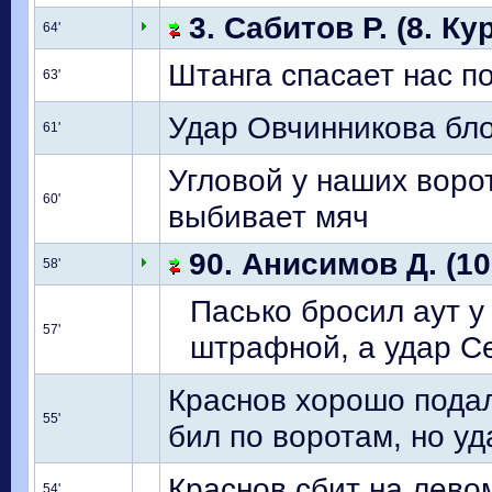
3. Сабитов Р. (8. Ку
64'
Штанга спасает нас п
63'
Удар Овчинникова бло
61'
Угловой у наших воро
60'
выбивает мяч
90. Анисимов Д. (10
58'
Пасько бросил аут у
57'
штрафной, а удар С
Краснов хорошо подал
55'
бил по воротам, но у
Краснов сбит на лево
54'