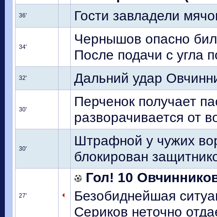
Гости завладели мячо
36'
Чернышов опасно бил 
34'
После подачи с угла п
Дальний удар Овчинни
32'
Перченок получает па
30'
разворачивается от во
Штрафной у чужих вор
30'
блокирован защитник
Гол! 10 Овчинников
Безобиднейшая ситуац
27'
Сериков неточно отдае