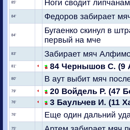
Ноги сводит липчанам
85'
Федоров забирает мя
84'
Бугаенко скинул в шт
84'
первый на мче
Забирает мяч Алфимо
83'
84 Чернышов С. (9 
81'
В аут выбит мяч посл
80'
20 Войдель Р. (47 Б
79'
3 Баульчев И. (11 Х
76'
Еще один дальний уда
76'
Артем забирает мяч 
75'