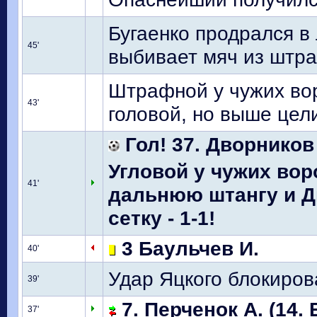
Бугаенко продрался в
45'
выбивает мяч из штр
Штрафной у чужих вор
43'
головой, но выше цел
Гол! 37. Дворников
Угловой у чужих воро
41'
дальнюю штангу и Д
сетку - 1-1!
3 Баульчев И.
40'
Удар Яцкого блокиров
39'
7. Перченок А. (14. 
37'