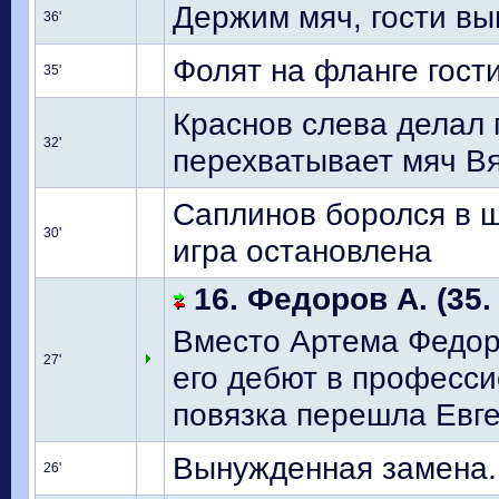
Держим мяч, гости вын
36'
Фолят на фланге гости
35'
Краснов слева делал 
32'
перехватывает мяч В
Саплинов боролся в ш
30'
игра остановлена
16. Федоров А. (35.
Вместо Артема Федор
27'
его дебют в професс
повязка перешла Евге
Вынужденная замена..
26'