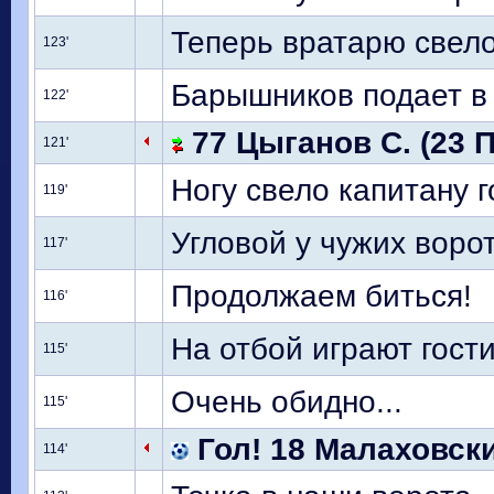
Теперь вратарю свело но
123'
Барышников подает в 
122'
77 Цыганов С. (23 П
121'
Ногу свело капитану г
119'
Угловой у чужих ворот
117'
Продолжаем биться!
116'
На отбой играют гост
115'
Очень обидно...
115'
Гол! 18 Малаховски
114'