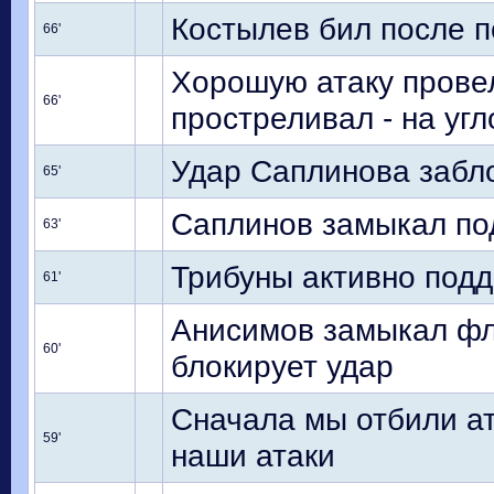
Костылев бил после п
66'
Хорошую атаку провел
66'
простреливал - на уг
Удар Саплинова забл
65'
Саплинов замыкал под
63'
Трибуны активно под
61'
Анисимов замыкал фл
60'
блокирует удар
Сначала мы отбили ат
59'
наши атаки