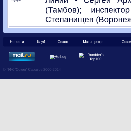
линии - Сергей Арх
Судьи
(Тамбов); инспект
Степанищев (Воронеж
Новости
Клуб
Сезон
Матч-центр
Соко
© ПФК "Сокол" Саратов 2000-2014