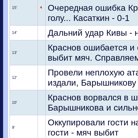
Очередная ошибка Кр
15'
голу... Касаткин - 0-1
Дальний удар Кивы - 
14'
Краснов ошибается и 
13'
выбит мяч. Справляе
Провели неплохую ата
12'
издали, Барышникову 
Краснов ворвался в 
10'
Барышникова и сильн
Оккупировали гости 
9'
гости - мяч выбит