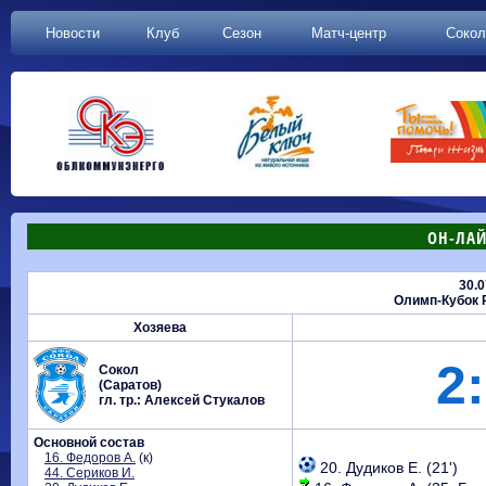
Новости
Клуб
Сезон
Матч-центр
Сокол
ОН-ЛАЙ
30.0
Олимп-Кубок Р
Хозяева
2:
Сокол
(Саратов)
гл. тр.: Алексей Стукалов
Основной состав
16. Федоров А.
(к)
20. Дудиков Е. (21')
44. Сериков И.