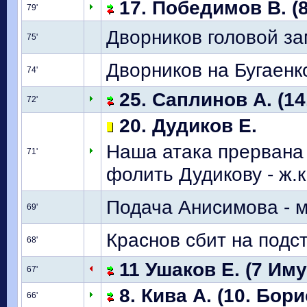
17. Победимов В. (8
79'
Дворников головой за
75'
Дворников на Бугаенко
74'
25. Саплинов А. (14
72'
20. Дудиков Е.
Наша атака прервана 
71'
фолить Дудикову - ж.к
Подача Анисимова - м
69'
Краснов сбит на подс
68'
11 Ушаков Е. (7 Иму
67'
8. Кива А. (10. Бори
66'