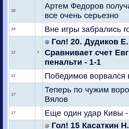
Артем Федоров получа
26'
все очень серьезно
Вне игры забрались г
24'
Гол! 20. Дудиков Е.
Сравнивает счет Евг
21'
пенальти - 1-1
Победимов ворвался в
21'
Теперь по чужим воро
17'
Вялов
Еще один удар Кивы -
17'
Гол! 15 Касаткин Н.