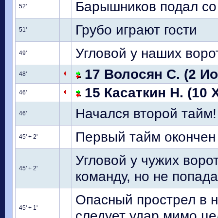
Барышников подал со 
52'
Грубо играют гости
51'
Угловой у наших воро
49'
17 Волосян С. (2 Ио
48'
15 Касаткин Н. (10 
46'
Начался второй тайм!
46'
Первый тайм окончен
45' + 2'
Угловой у чужих воро
45' + 2'
команду, но не попадае
Опасный прострел в 
45' + 1'
следует удар мимо це