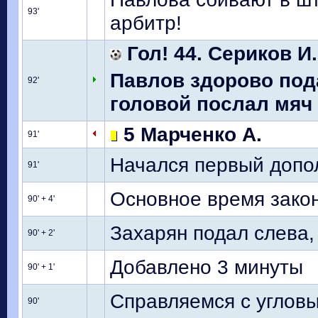
93'
арбитр!
Гол! 44. Сериков И.
Павлов здорово под
92'
головой послал мяч в
5 Марченко А.
91'
Начался первый допо
91'
Основное время зако
90' + 4'
Захарян подал слева,
90' + 2'
Добавлено 3 минуты
90' + 1'
Справляемся с угловы
90'