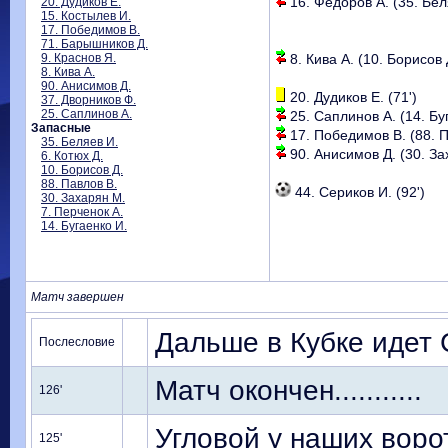
16. Федоров А. (35. Беля
20. Дудиков Е.
15. Костылев И.
17. Победимов В.
71. Барышников Д.
9. Краснов Я.
8. Кива А. (10. Борисов Д
8. Кива А.
90. Анисимов Д.
20. Дудиков Е. (71')
37. Дворников Ф.
25. Саплинов А.
25. Саплинов А. (14. Буг
Запасные
17. Победимов В. (88. П
35. Беляев И.
90. Анисимов Д. (30. За
6. Котюх Д.
10. Борисов Д.
88. Павлов В.
44. Сериков И. (92')
30. Захарян М.
7. Перченок А.
14. Бугаенко И.
Матч завершен
Дальше в Кубке идет
Послесловие
Матч окончен...........
126'
Угловой у наших ворот
125'