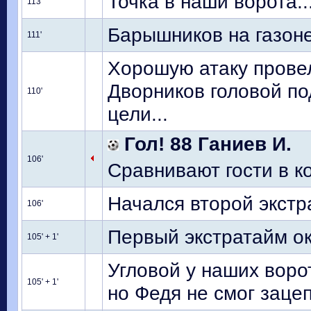
Точка в наши ворота........
113'
Барышников на газоне
111'
Хорошую атаку провел
Дворников головой по
110'
цели...
Гол! 88 Ганиев И.
106'
Сравнивают гости в конт
Начался второй экстр
106'
Первый экстратайм о
105' + 1'
Угловой у наших воро
105' + 1'
но Федя не смог заце