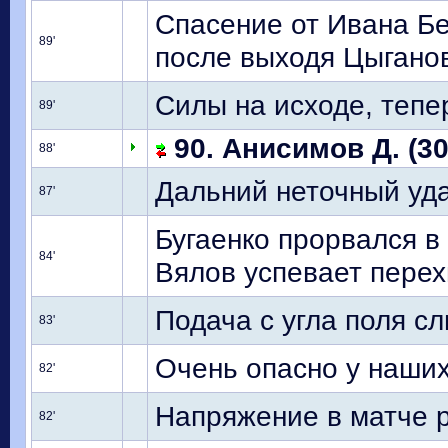
Спасение от Ивана Бе
89'
после выходя Цыгано
Силы на исходе, тепе
89'
90. Анисимов Д. (30
88'
Дальний неточный уд
87'
Бугаенко прорвался в
84'
Вялов успевает перех
Подача с угла поля с
83'
Очень опасно у наших
82'
Напряжение в матче 
82'