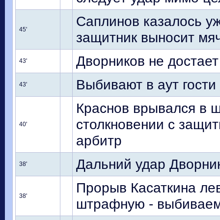
Саплинов казалось уж
45'
защитник выносит мяч 
Дворников не достает
43'
Выбивают в аут гости
43'
Краснов врывался в ш
столкновении с защит
40'
арбитр
Дальний удар Дворник
38'
Прорыв Касаткина ле
38'
штрафную - выбивае