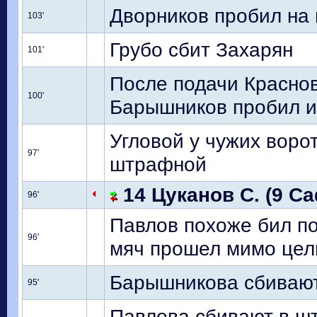
Дворников пробил на 
103'
Грубо сбит Захарян
101'
После подачи Красно
100'
Барышников пробил и
Угловой у чужих ворот
97'
штрафной
14 Цуканов С. (9 С
96'
Павлов похоже бил по
96'
мяч прошел мимо цел
Барышникова сбивают
95'
Павлова сбивают в ш