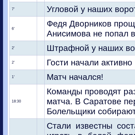
Угловой у наших воро
7'
Федя Дворников проща
6'
Анисимова не попал в
Штрафной у наших во
2'
Гости начали активно
2'
Матч начался!
1'
Команды проводят ра
матча. В Саратове пе
18:30
Болельщики собирают
Стали известны сост