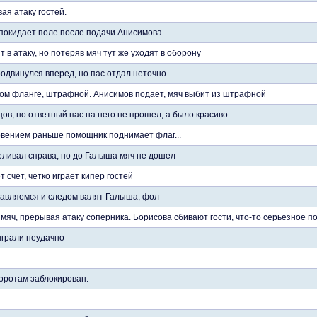
ая атаку гостей.
 покидает поле после подачи Анисимова...
 в атаку, но потеряв мяч тут же уходят в оборону
родвинулся вперед, но пас отдал неточно
ом фланге, штрафной. Анисимов подает, мяч выбит из штрафной
в, но ответный пас на него не прошел, а было красиво
овением раньше помощник поднимает флаг...
ливал справа, но до Галыша мяч не дошел
 счет, четко играет кипер гостей
равляемся и следом валят Галыша, фол
 мяч, прерывая атаку соперника. Борисова сбивают гости, что-то серьезное п
ыграли неудачно
оротам заблокирован.