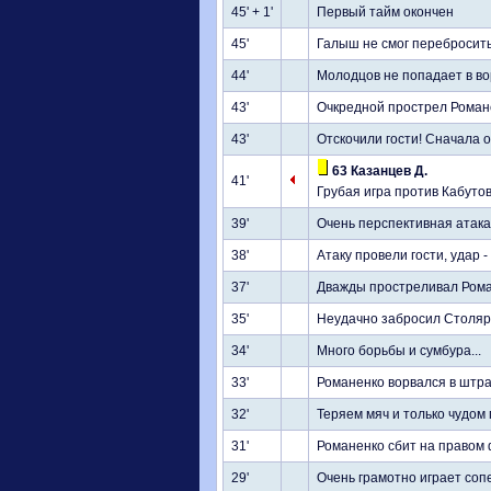
45' + 1'
Первый тайм окончен
45'
Галыш не смог перебросить
44'
Молодцов не попадает в во
43'
Очкредной прострел Роман
43'
Отскочили гости! Сначала 
63 Казанцев Д.
41'
Грубая игра против Кабуто
39'
Очень перспективная атака
38'
Атаку провели гости, удар 
37'
Дважды простреливал Рома
35'
Неудачно забросил Столяр
34'
Много борьбы и сумбура...
33'
Романенко ворвался в штра
32'
Теряем мяч и только чудом
31'
Романенко сбит на правом 
29'
Очень грамотно играет соп