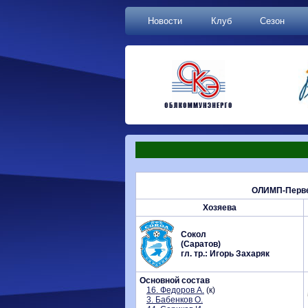
Новости
Клуб
Сезон
ОЛИМП-Первен
Хозяева
Сокол
(Саратов)
гл. тр.: Игорь Захаряк
Основной состав
16. Федоров А.
(к)
3. Бабенков О.