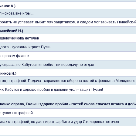
ченок А.)
 - снова вне игры...
пробить не успевает, выбит мяч защитником, а следом мог забивать Гвинейски
винейский Н.)
 Пшеничникова неточен
арта - кулаками играет Пузин
а правом фланге
 справа, но Кабутов ни пробил, ни передачу не отдал
ников Н.)
тов, штрафной. Подача - справляется оборона гостей с фолом на Молодцове
ю Кабутов и хорошо пробил в дальний угол - тащит Пузин!
енко справа, Галыш здорово пробил - гостей снова спасает штанга и добив
ступах к штрафной.
упах к штрафной, но дает играть арбитр и удар Столяренко неточен