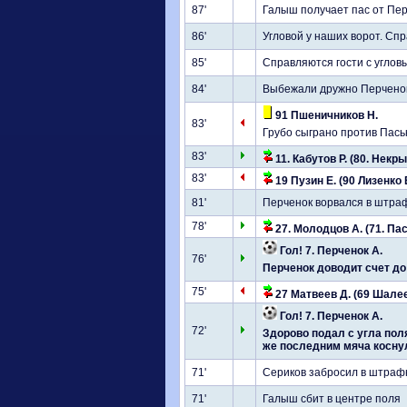
87'
Галыш получает пас от Пер
86'
Угловой у наших ворот. Сп
85'
Справляются гости с углов
84'
Выбежали дружно Перченок 
91 Пшеничников Н.
83'
Грубо сыграно против Пась
83'
11. Кабутов Р. (80. Некры
83'
19 Пузин Е. (90 Лизенко 
81'
Перченок ворвался в штраф
78'
27. Молодцов А. (71. Пас
Гол! 7. Перченок А.
76'
Перченок доводит счет до 
75'
27 Матвеев Д. (69 Шалее
Гол! 7. Перченок А.
72'
Здорово подал с угла пол
же последним мяча коснул
71'
Сериков забросил в штрафн
71'
Галыш сбит в центре поля