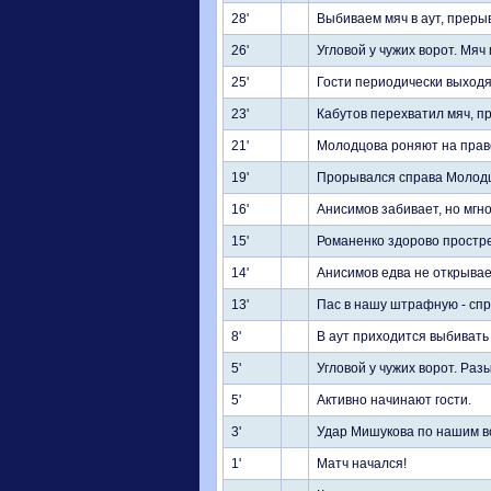
28'
Выбиваем мяч в аут, прерыв
26'
Угловой у чужих ворот. Мяч
25'
Гости периодически выходят
23'
Кабутов перехватил мяч, п
21'
Молодцова роняют на прав
19'
Прорывался справа Молодцо
16'
Анисимов забивает, но мгн
15'
Романенко здорово простре
14'
Анисимов едва не открывает
13'
Пас в нашу штрафную - сп
8'
В аут приходится выбивать
5'
Угловой у чужих ворот. Раз
5'
Активно начинают гости.
3'
Удар Мишукова по нашим в
1'
Матч начался!