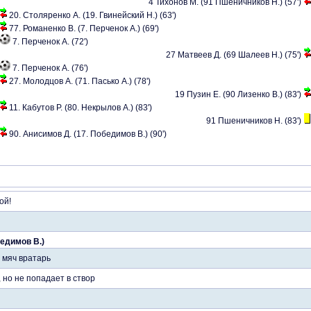
4 Тихонов М. (91 Пшеничников Н.) (57')
20. Столяренко А. (19. Гвинейский Н.) (63')
77. Романенко В. (7. Перченок А.) (69')
7. Перченок А. (72')
27 Матвеев Д. (69 Шалеев Н.) (75')
7. Перченок А. (76')
27. Молодцов А. (71. Пасько А.) (78')
19 Пузин Е. (90 Лизенко В.) (83')
11. Кабутов Р. (80. Некрылов А.) (83')
91 Пшеничников Н. (83')
90. Анисимов Д. (17. Победимов В.) (90')
ой!
бедимов В.)
 мяч вратарь
 но не попадает в створ