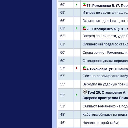
69'
77. Романенко В. (7. Пер
69'
И вновь не засчитан наш гол
66'
Галыш выходил 1 на 1, но 
63'
20. Столяренко А. (19. Г
62'
Вперед пошли гости, удар
61'
Олишевский подал со станд
60'
Снова роняют Романенко н
60'
Столяренко делал передачу
57'
4 Тихонов М. (91 Пшенич
57'
Сбит на левом фланге Кабу
55'
Выходил на ударную позици
Гол! 20. Столяренко А.
52'
Здорово прострелил Роман
51'
Сбивают Романенко на под
48'
Кабутова сбивают на подст
46'
Начался второй тайм!