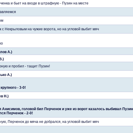
ченка и бьет на входе в штрафную - Пузин на месте
равляемся
ым
с Некрыловым на чужие ворота, но на угловой выбит мяч
ко
лов А.)
В.)
ную и пробил - тащит Пузин!
ько А.)
крупного - 3-0!
в Н.)
я Анисимов, головой бил Перченок и уже из ворот казалось выбивал Пузин,
ся Перченок - 2-0!
ую, Перченок до мяча не добрался, на угловой выбит мяч