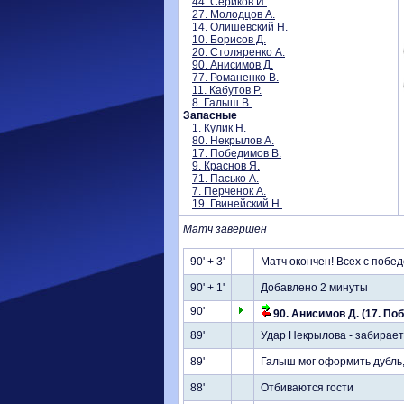
44. Сериков И.
27. Молодцов А.
14. Олишевский Н.
10. Борисов Д.
20. Столяренко А.
90. Анисимов Д.
77. Романенко В.
11. Кабутов Р.
8. Галыш В.
Запасные
1. Кулик Н.
80. Некрылов А.
17. Победимов В.
9. Краснов Я.
71. Пасько А.
7. Перченок А.
19. Гвинейский Н.
Матч завершен
90' + 3'
Матч окончен! Всех с побед
90' + 1'
Добавлено 2 минуты
90'
90. Анисимов Д. (17. По
89'
Удар Некрылова - забирает
89'
Галыш мог оформить дубль,
88'
Отбиваются гости