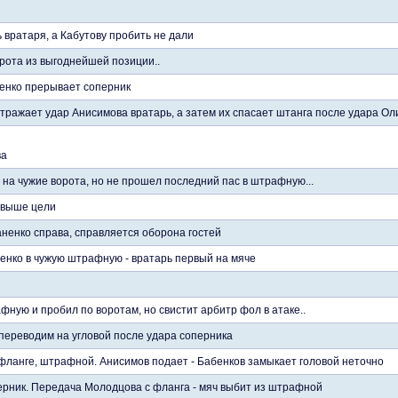
 вратаря, а Кабутову пробить не дали
рота из выгоднейшей позиции..
енко прерывает соперник
отражает удар Анисимова вратарь, а затем их спасает штанга после удара Ол
ва
 на чужие ворота, но не прошел последний пас в штрафную...
- выше цели
ненко справа, справляется оборона гостей
енко в чужую штрафную - вратарь первый на мяче
фную и пробил по воротам, но свистит арбитр фол в атаке..
 переводим на угловой после удара соперника
фланге, штрафной. Анисимов подает - Бабенков замыкает головой неточно
ерник. Передача Молодцова с фланга - мяч выбит из штрафной