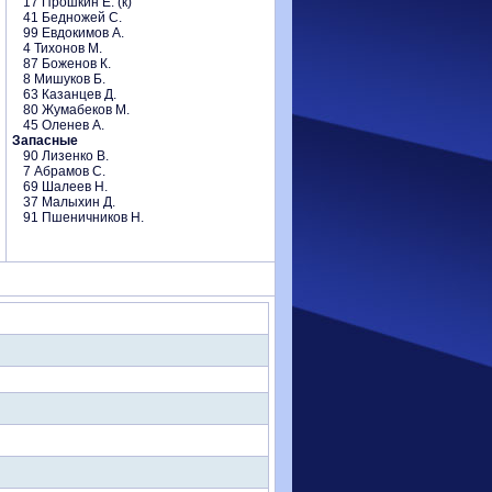
17 Прошкин Е. (к)
41 Бедножей С.
99 Евдокимов А.
4 Тихонов М.
87 Боженов К.
8 Мишуков Б.
63 Казанцев Д.
80 Жумабеков М.
45 Оленев А.
Запасные
90 Лизенко В.
7 Абрамов С.
69 Шалеев Н.
37 Малыхин Д.
91 Пшеничников Н.