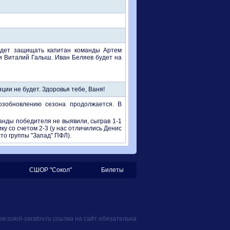
будет защищать капитан команды Артем
и Виталий Галыш. Иван Беляев будет на
ции не будет. Здоровья тебе, Ваня!
возобновлению сезона продолжается. В
манды победителя не выявили, сыграв 1-1
ку со счетом 2-3 (у нас отличились Денис
сто группы "Запад" ПФЛ).
СШОР "Сокол"
Билеты
.sokol-saratov.ru ссылка на сайт обязательна