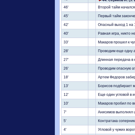
44. Сериков И. (3.
46'
Второй тайм начался
45'
Первый тайм законч
42'
Опасный выход 1 на 
40'
Равная игра, никто н
33'
Макаров прошел к чу
28'
Проводим еще одну а
27'
Длинная передача в
26'
Проводим опасную ат
18'
Артем Федоров заби
13'
Борисов подбирает м
12'
Еще один угловой в 
10'
Макаров пробил по в
7'
Анисимов выполнял ш
5'
Контратака соперник
4'
Угловой у чужих вор