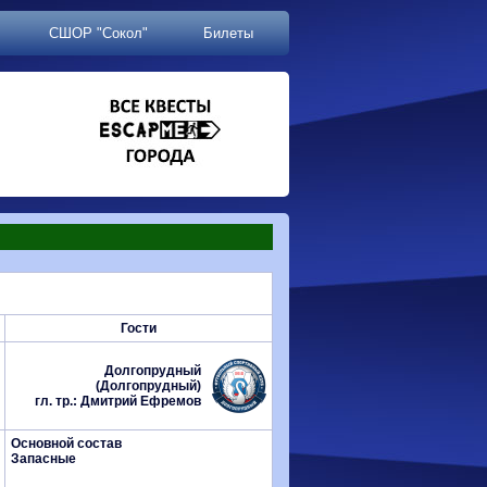
СШОР "Сокол"
Билеты
Гости
Долгопрудный
(Долгопрудный)
гл. тр.: Дмитрий Ефремов
Основной состав
Запасные