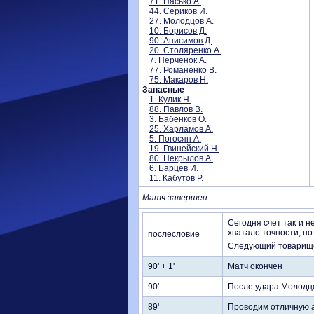
71. Пасько А.
44. Сериков И.
27. Молодцов А.
10. Борисов Д.
90. Анисимов Д.
20. Столяренко А.
7. Перченок А.
77. Романенко В.
75. Макаров Н.
Запасные
1. Кулик Н.
88. Павлов В.
3. Бабенков О.
25. Харламов А.
5. Погосян А.
19. Гвинейский Н.
80. Некрылов А.
6. Барцев И.
11. Кабутов Р.
Матч завершен
Сегодня счет так и 
хватало точности, но 
послесловие
Следующий товарищес
90' + 1'
Матч окончен
90'
После удара Молодцо
89'
Проводим отличную ат