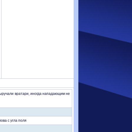
выручали вратари, иногда нападающим не
ова с угла поля