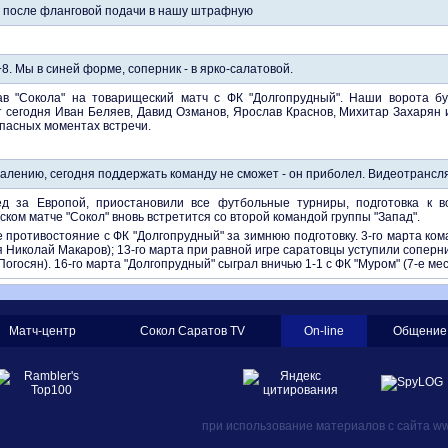
ч после фланговой подачи в нашу штрафную
8. Мы в синей форме, соперник - в ярко-салатовой.
ав "Сокола" на товарищеский матч с ФК "Долгопрудный". Наши ворота 
 сегодня Иван Беляев, Давид Озманов, Ярослав Краснов, Михитар Захарян 
опасных моментах встречи.
жалению, сегодня поддержать команду не сможет - он приболел. Видеотрансля
ед за Европой, приостановили все футбольные турниры, подготовка к 
ком матче "Сокол" вновь встретится со второй командой группы "Запад".
е противостояние с ФК "Долгопрудный" за зимнюю подготовку. 3-го марта ко
я Николай Макаров); 13-го марта при равной игре саратовцы уступили соперни
огосян). 16-го марта "Долгопрудный" сыграл вничью 1-1 с ФК "Муром" (7-е ме
Матч-центр
Сокол Саратов TV
On-line
Общение
при использование материалов с сайта www