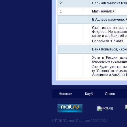
2'
Сериков выносит мя
1'
Матч начался!
В Адлере пасмурно, +
Стал известен сост
Федоров. Не сыграют
связи и сообщит об 
Болеем за "Сокол"!
Ваня Копытцов, к со
Хотя в России, всл
очередном товарищес
Это будет уже треть
(у "Сокола" отличилс
Анисимов и Альберт П
Новости
Клуб
Сезон
© ПФК "Сокол" Саратов 2000-2014