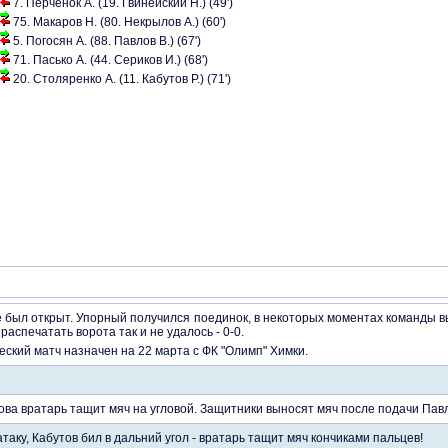
7. Перченок А. (19. Гвинейский Н.) (49')
75. Макаров Н. (80. Некрылов А.) (60')
5. Погосян А. (88. Павлов В.) (67')
71. Пасько А. (44. Сериков И.) (68')
20. Столяренко А. (11. Кабутов Р.) (71')
не был открыт. Упорный получился поединок, в некоторых моментах команды 
распечатать ворота так и не удалось - 0-0.
кий матч назначен на 22 марта с ФК "Олимп" Химки.
ва вратарь тащит мяч на угловой. Защитники выносят мяч после подачи Павл
аку, Кабутов бил в дальний угол - вратарь тащит мяч кончиками пальцев!