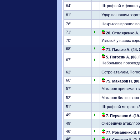
84'
Штрафной с фланга у
81'
Удар по нашим ворот
76'
Некрылов прошел по 
71'
20. Столяренко А. (
70'
Угловой у наших вор
68'
71. Пасько А. (44.
5. Погосян А. (88.
67'
Небольшое поврежден
62'
Остро атакуем, Пого
60'
75. Макаров Н. (80
57'
Макаров принимает м
52'
Макаров бил по воро
51'
Штрафной метрах в 30
49'
7. Перченок А. (19
49'
Очередную атаку про
46'
77. Романенко В. (
46'