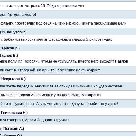
 наших ворот метров с 25. Подача, выносим мяч
ам - Артем на месте!
флангу, прострелил под себя на Гвинейского, Никита пробил выше цели
11. Кабутов Р.)
от. Бабенков выносит мяч из штрафной, а следом блокирует удар
 Сериков И.)
 Павлов В.)
ие получил Погосян... чтобы не усугублять, вместо него выходит Павлов
сян сбит в штрафной, но арбитр нарушение не фиксирует
. Некрылов А.)
яч после передачи Анисимова за спину защитникам, но удар неточен
там после подачи Анисимова с угла поля, удар блокирован
-ти от чужих ворот. Анисимов делает подачу, мяч выбит на угловой
. Гвинейский Н.)
вел соперник, Артем Федоров выручает
5. Погосян А.)