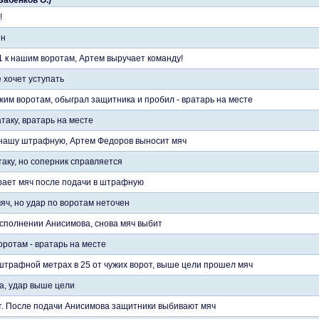
 Бабенков О.)
!
ен
1 к нашим воротам, Артем выручает команду!
е хочет уступать
жим воротам, обыграл защитника и пробил - вратарь на месте
таку, вратарь на месте
 нашу штрафную, Артем Федоров выносит мяч
аку, но соперник справляется
рает мяч после подачи в штрафную
яч, но удар по воротам неточен
исполнении Анисимова, снова мяч выбит
оротам - вратарь на месте
трафной метрах в 25 от чужих ворот, выше цели прошел мяч
а, удар выше цели
от. После подачи Анисимова защитники выбивают мяч