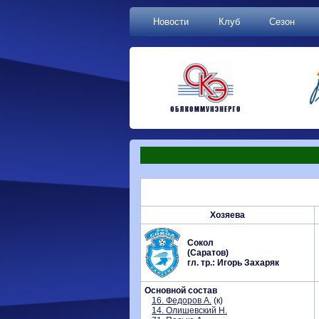
Новости
Клуб
Сезон
Хозяева
Сокол
(Саратов)
гл. тр.: Игорь Захаряк
Основной состав
16. Федоров А.
(к)
14. Олишевский Н.