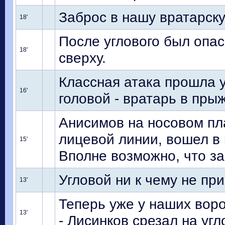
Заброс в нашу вратарску
18'
После углового был опас
18'
сверху.
Классная атака прошла 
16'
головой - вратарь в пры
Анисимов на носовом пл
лицевой линии, вошел в 
15'
Вполне возможно, что з
Угловой ни к чему не при
13'
Теперь уже у наших воро
13'
- Лисинков срезал на угл