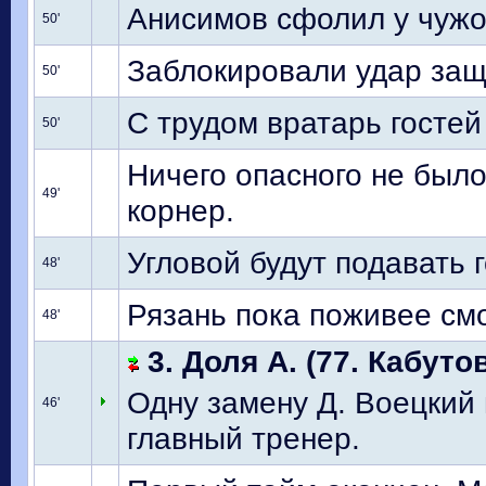
Анисимов сфолил у чуж
50'
Заблокировали удар защ
50'
С трудом вратарь гостей
50'
Ничего опасного не было
49'
корнер.
Угловой будут подавать г
48'
Рязань пока поживее см
48'
3. Доля А. (77. Кабутов
Одну замену Д. Воецкий 
46'
главный тренер.