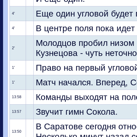
Еще один угловой будет 
4'
В центре поля пока идет
4'
Молодцов пробил низом п
2'
Кузнецова - чуть неточно
Право на первый углово
1'
Матч начался. Вперед, С
1'
Команды выходят на пол
13:58
Звучит гимн Сокола.
13:57
В Саратове сегодня отно
13:50
Несколько минут назад с