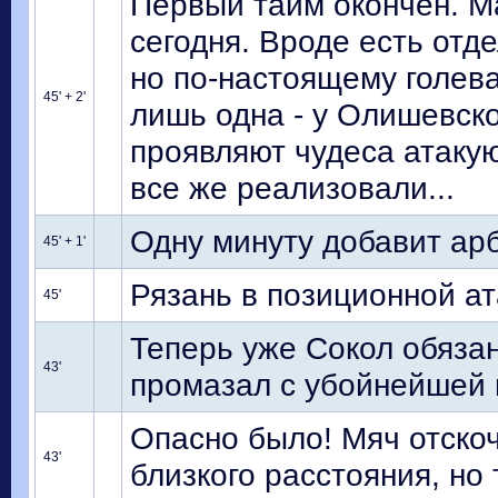
Первый тайм окончен. Ма
сегодня. Вроде есть отд
но по-настоящему голева
45' + 2'
лишь одна - у Олишевско
проявляют чудеса атаку
все же реализовали...
Одну минуту добавит ар
45' + 1'
Рязань в позиционной а
45'
Теперь уже Сокол обязан
43'
промазал с убойнейшей 
Опасно было! Мяч отскоч
43'
близкого расстояния, но 