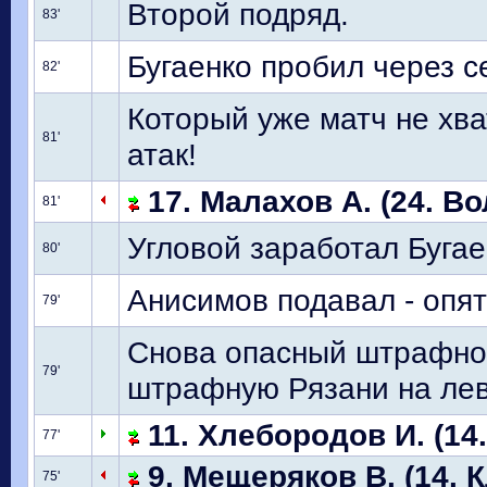
Второй подряд.
83'
Бугаенко пробил через се
82'
Который уже матч не хв
81'
атак!
17. Малахов А. (24. Во
81'
Угловой заработал Бугае
80'
Анисимов подавал - опят
79'
Снова опасный штрафной
79'
штрафную Рязани на лев
11. Хлебородов И. (14.
77'
9. Мещеряков В. (14. 
75'