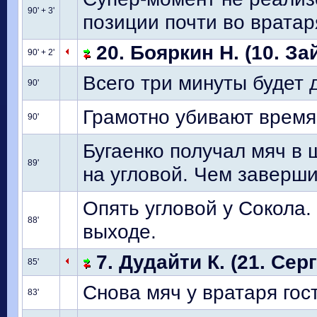
90' + 3'
позиции почти во вратар
20. Бояркин Н. (10. За
90' + 2'
Всего три минуты будет 
90'
Грамотно убивают время
90'
Бугаенко получал мяч в
89'
на угловой. Чем завершил
Опять угловой у Сокола.
88'
выходе.
7. Дудайти К. (21. Серг
85'
Снова мяч у вратаря гос
83'