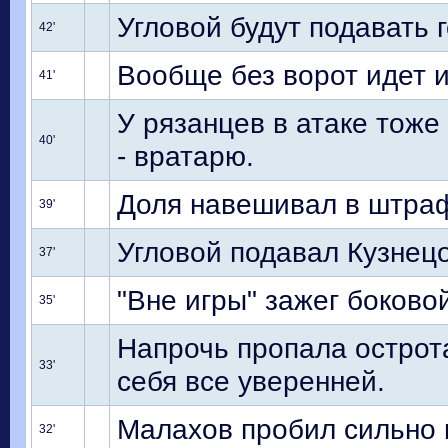
Угловой будут подавать г
42'
Вообще без ворот идет и
41'
У рязанцев в атаке тоже
40'
- вратарю.
Доля навешивал в штраф
39'
Угловой подавал Кузнецо
37'
"Вне игры" зажег боково
35'
Напрочь пропала острота
33'
себя все уверенней.
Малахов пробил сильно
32'