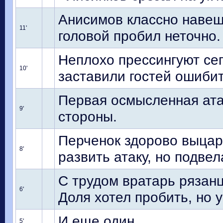
Анисимов классно навеш
11'
головой пробил неточно.
Неплохо прессингуют сег
10'
заставили гостей ошибит
Первая осмысленная ата
9'
стороны.
Перченок здорово выцар
8'
развить атаку, но подвел
С трудом вратарь рязан
6'
Доля хотел пробить, но у
И еще один.
5'