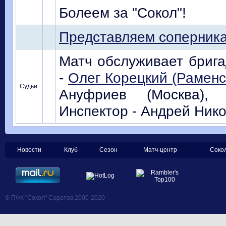
Болеем за "Сокол"!
Представляем соперник
Матч обслуживает брига
-
Олег Корецкий (Раменс
Судьи
Ануфриев (Москва), 
Инспектор - Андрей Ник
Новости
Клуб
Сезон
Матч-центр
Соко
© ПФК "Сокол" Саратов 2000-2020