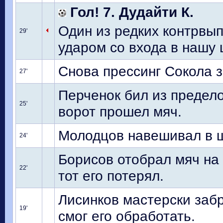
Гол! 7. Дудайти К.
Один из редких контрвы
29'
ударом со входа в нашу
Снова прессинг Сокола 
27'
Перченок бил из предел
25'
ворот прошел мяч.
Молодцов навешивал в ш
24'
Борисов отобрал мяч на 
22'
тот его потерял.
Лисинков мастерски заб
19'
смог его обработать.