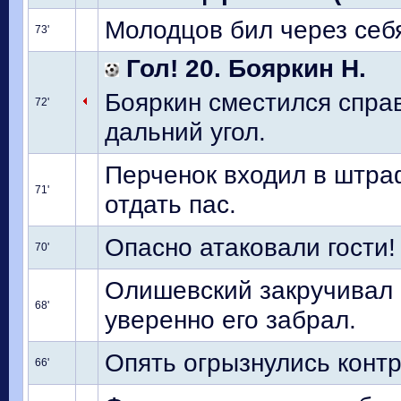
Молодцов бил через себя
73'
Гол! 20. Бояркин Н.
Бояркин сместился справ
72'
дальний угол.
Перченок входил в штра
71'
отдать пас.
Опасно атаковали гости!
70'
Олишевский закручивал м
68'
уверенно его забрал.
Опять огрызнулись контр
66'