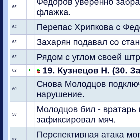
Федоров уверенно забрал
65'
флажка.
Перепас Хрипкова с Федо
64'
Захарян подавал со стан
63'
Рядом с углом своей шт
63'
19. Кузнецов Н. (30. З
62'
Снова Молодцов подключа
60'
нарушение.
Молодцов бил - вратарь н
58'
зафиксировал мяч.
Перспективная атака мог
58'