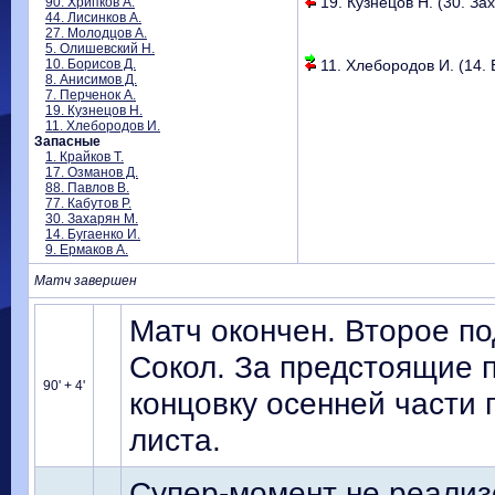
19. Кузнецов Н. (30. Зах
90. Хрипков А.
44. Лисинков А.
27. Молодцов А.
5. Олишевский Н.
10. Борисов Д.
11. Хлебородов И. (14. Б
8. Анисимов Д.
7. Перченок А.
19. Кузнецов Н.
11. Хлебородов И.
Запасные
1. Крайков Т.
17. Озманов Д.
88. Павлов В.
77. Кабутов Р.
30. Захарян М.
14. Бугаенко И.
9. Ермаков А.
Матч завершен
Матч окончен. Второе п
Сокол. За предстоящие 
90' + 4'
концовку осенней части 
листа.
Супер-момент не реализ