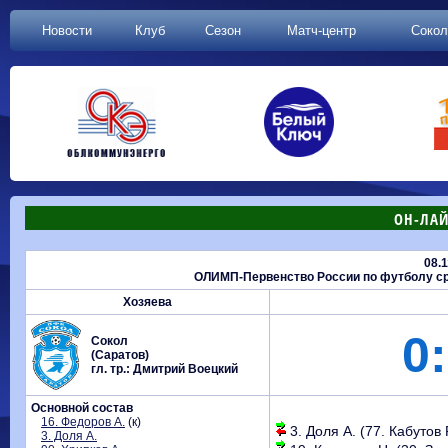
Новости
Клуб
Сезон
Матч-центр
Сокол
ОН-ЛАЙ
08.
ОЛИМП-Первенство России по футболу сре
Хозяева
0:
Сокол
(Саратов)
гл. тр.: Дмитрий Воецкий
Основной состав
16. Федоров А.
(к)
3. Доля А. (77. Кабутов Р
3. Доля А.