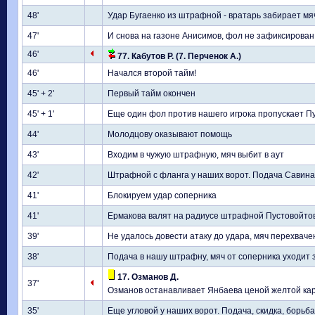
48'
Удар Бугаенко из штрафной - вратарь забирает мяч
47'
И снова на газоне Анисимов, фол не зафиксирован
46'
77. Кабутов Р. (7. Перченок А.)
46'
Начался второй тайм!
45' + 2'
Первый тайм окончен
45' + 1'
Еще один фол против нашего игрока пропускает П
44'
Молодцову оказывают помощь
43'
Входим в чужую штрафную, мяч выбит в аут
42'
Штрафной с фланга у наших ворот. Подача Савина, 
41'
Блокируем удар соперника
41'
Ермакова валят на радиусе штрафной Пустовойтов
39'
Не удалось довести атаку до удара, мяч перехваче
38'
Подача в нашу штрафну, мяч от соперника уходит 
17. Озманов Д.
37'
Озманов останавливает Янбаева ценой желтой ка
35'
Еще угловой у наших ворот. Подача, скидка, борьб