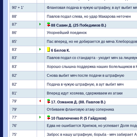
90' + 1'
Фланговая подача в чужую штрафну, в аут выбит м
88'
Павлов подал слева, но удар Макарова неточен
87'
88 Савин Д. (25 Победимов В.)
86'
Упорнейший поединок
85'
Пас вперед, но не добирается до мяча Хлебородов
83'
6 Белов К.
83'
Павлов подал со стандарта - уходит мяч за лицевую
83'
Хорошо слышна поддержка наших болельщиков в 
82'
Снова выбит мяч после подачи в штрафную
82'
Подача в чужую штрафную, в аут выбит мяч
81'
Вперед идут хозяева, сдерживаем их атаки
79'
17. Озманов Д. (88. Павлов В.)
79'
Отбиваем фланговую атаку соперника
77'
10 Павлюченко Р. (5 Гайдуков)
76'
Едва не ошибается Хрипков, но успевает Доля по
75'
Заброс в нашу штрафную, борьба - мяч забирает 