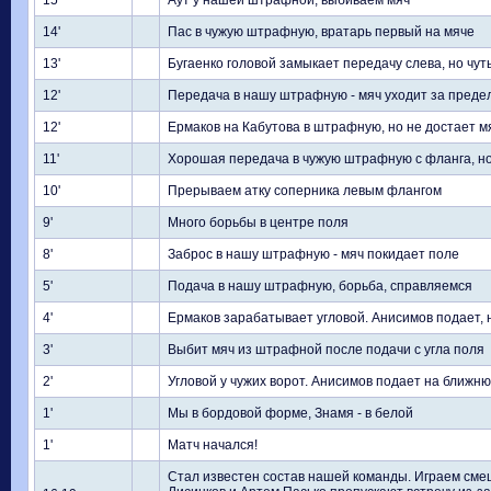
15'
Аут у нашей штрафной, выбиваем мяч
14'
Пас в чужую штрафную, вратарь первый на мяче
13'
Бугаенко головой замыкает передачу слева, но чут
12'
Передача в нашу штрафную - мяч уходит за преде
12'
Ермаков на Кабутова в штрафную, но не достает м
11'
Хорошая передача в чужую штрафную с фланга, но
10'
Прерываем атку соперника левым флангом
9'
Много борьбы в центре поля
8'
Заброс в нашу штрафную - мяч покидает поле
5'
Подача в нашу штрафную, борьба, справляемся
4'
Ермаков зарабатывает угловой. Анисимов подает, 
3'
Выбит мяч из штрафной после подачи с угла поля
2'
Угловой у чужих ворот. Анисимов подает на ближню
1'
Мы в бордовой форме, Знамя - в белой
1'
Матч начался!
Стал известен состав нашей команды. Играем см