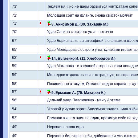
73'
Теряем мяч, но не даем развиться контратаке соп
72'
Молодцов сбит на фланге, снова свисток молчит
71'
8. Анисимов Д. (30. Захарян М.)
70'
Удар Савина с острого угла - неточно
67'
Удар Борисова из-за штрафной, но слишком высок
65'
Удар Молодцова с острого угла, кулаками играет в
62'
14. Бугаенко И. (11. Хлебородов И.)
59'
Удар Макарова - с внешней стороны сетки попадае
59'
Молодцов отдавал слева в штрафную, но справляе
58'
Позиционно атакуем. Озманов подал справа - в ау
57'
9. Ермаков А. (75. Макаров Н.)
56'
Дальний удар Павлюченко - мяч у Артема
54'
Угловой у чужих ворот. Анисимов подает - мяч выб
52'
Ермаков вышел один на один, прокинув себе на ход
49'
Нервная пошла игра
49'
Перченок бил через себя, добивание и мяч в сетке, н