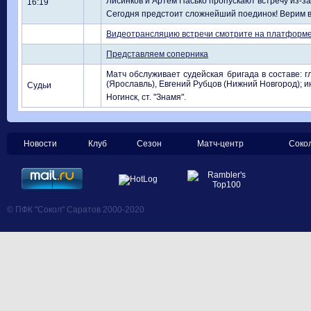
Лисинков и Артем Пасько пропускают встречу из-з
16:19
Сегодня предстоит сложнейший поединок! Верим в 
Видеотрансляцию встречи смотрите на платформе Те
Представляем соперника
Матч обслуживает судейская бригада в составе: г
(Ярославль), Евгений Рубцов (Нижний Новгород); и
Судьи
Ногинск, ст. "Знамя".
Новости
Клуб
Сезон
Матч-центр
Соко
© ПФК "Сокол" Саратов 2000-2020