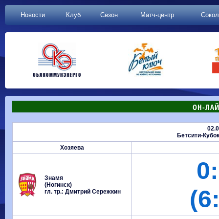
Новости
Клуб
Сезон
Матч-центр
Сокол
ОН-ЛАЙ
02.
Бетсити-Кубок
Хозяева
0:
Знамя
(Ногинск)
(6
гл. тр.: Дмитрий Сережкин