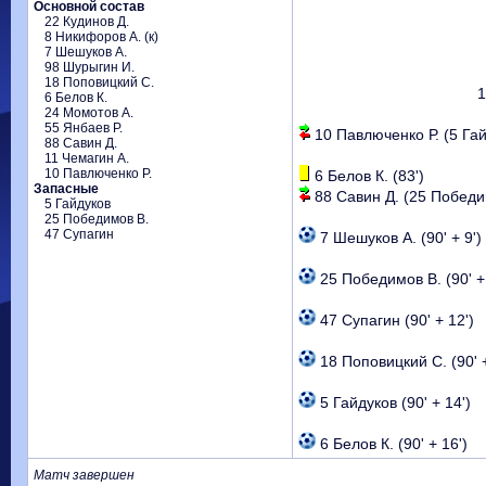
Основной состав
22 Кудинов Д.
8 Никифоров А. (к)
7 Шешуков А.
98 Шурыгин И.
18 Поповицкий С.
1
6 Белов К.
24 Момотов А.
55 Янбаев Р.
10 Павлюченко Р. (5 Гай
88 Савин Д.
11 Чемагин А.
10 Павлюченко Р.
6 Белов К. (83')
Запасные
88 Савин Д. (25 Победим
5 Гайдуков
25 Победимов В.
47 Супагин
7 Шешуков А. (90' + 9')
25 Победимов В. (90' + 
47 Супагин (90' + 12')
18 Поповицкий С. (90' +
5 Гайдуков (90' + 14')
6 Белов К. (90' + 16')
Матч завершен