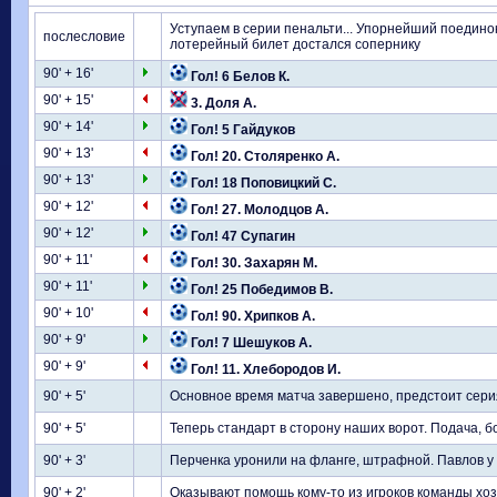
Уступаем в серии пенальти... Упорнейший поедин
послесловие
лотерейный билет достался сопернику
90' + 16'
Гол! 6 Белов К.
90' + 15'
3. Доля А.
90' + 14'
Гол! 5 Гайдуков
90' + 13'
Гол! 20. Столяренко А.
90' + 13'
Гол! 18 Поповицкий С.
90' + 12'
Гол! 27. Молодцов А.
90' + 12'
Гол! 47 Супагин
90' + 11'
Гол! 30. Захарян М.
90' + 11'
Гол! 25 Победимов В.
90' + 10'
Гол! 90. Хрипков А.
90' + 9'
Гол! 7 Шешуков А.
90' + 9'
Гол! 11. Хлебородов И.
90' + 5'
Основное время матча завершено, предстоит сер
90' + 5'
Теперь стандарт в сторону наших ворот. Подача, б
90' + 3'
Перченка уронили на фланге, штрафной. Павлов у м
90' + 2'
Оказывают помощь кому-то из игроков команды хо