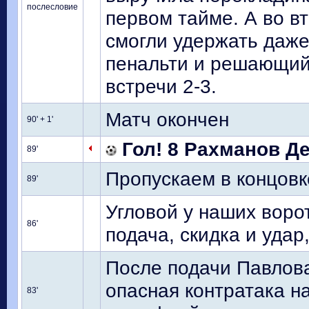
послесловие
первом тайме. А во в
смогли удержать даже
пенальти и решающий 
встречи 2-3.
Матч окончен
90' + 1'
Гол! 8 Рахманов Ден
89'
Пропускаем в концовке
89'
Угловой у наших ворот
86'
подача, скидка и удар
После подачи Павлова
опасная контратака н
83'