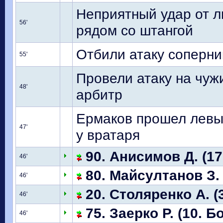
Неприятный удар от л
56'
рядом со штангой
Отбили атаку соперни
55'
Провели атаку на чуж
48'
арбитр
Ермаков прошел левы
47'
у вратаря
90. Анисимов Д. (17
46'
80. Майсултанов З. 
46'
20. Столяренко А. (
46'
75. Заерко Р. (10. Б
46'