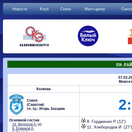
Новости
Клуб
Сезон
Матч-центр
Сокол
ОН-ЛАЙ
07.02.2
Межсез
Хозяева
2:
Сокол
(Саратов)
гл. тр.: Игорь Захаряк
Основной состав
8. Гордиенко Р. (12')
16. Федоров А.
(к)
11. Хлебородов И. (27'
9. Ермаков А.