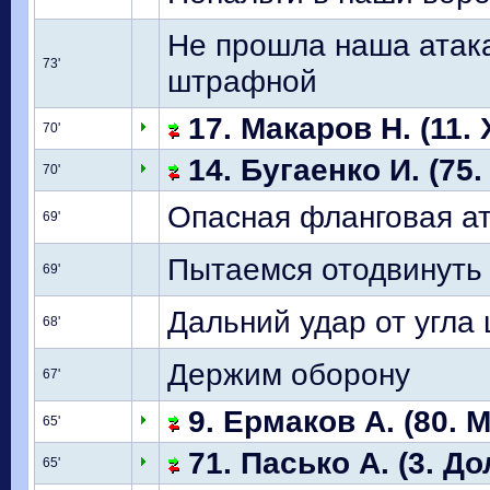
Не прошла наша атака
73'
штрафной
17. Макаров Н. (11.
70'
14. Бугаенко И. (75.
70'
Опасная фланговая ат
69'
Пытаемся отодвинуть и
69'
Дальний удар от угла
68'
Держим оборону
67'
9. Ермаков А. (80. 
65'
71. Пасько А. (3. До
65'