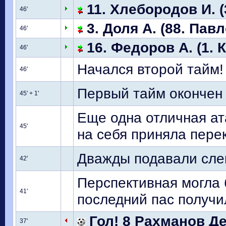
11. Хлебородов И. (
46'
3. Доля А. (88. Павл
46'
16. Федоров А. (1. К
46'
Начался второй тайм!
46'
Первый тайм окончен
45' + 1'
Еще одна отличная ат
45'
на себя приняла пере
Дважды подавали сле
42'
Перспективная могла 
41'
последний пас получ
Гол! 8 Рахманов Ден
37'