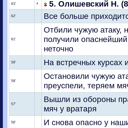
5. Олишевский Н. (8
63'
Все больше приходит
62'
Отбили чужую атаку, н
получили опаснейший 
61'
неточно
На встречных курсах 
59'
Остановили чужую ата
58'
преуспели, теряем мя
Вышли из обороны пр
57'
мяч у вратаря
И снова опасно у наши
56'