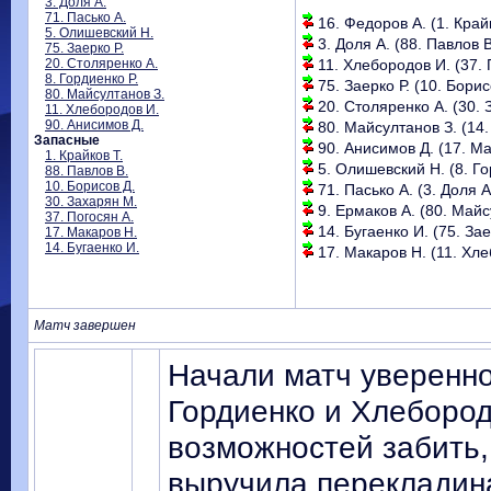
3. Доля А.
71. Пасько А.
16. Федоров А. (1. Крайк
5. Олишевский Н.
3. Доля А. (88. Павлов В.
75. Заерко Р.
20. Столяренко А.
11. Хлебородов И. (37. П
8. Гордиенко Р.
75. Заерко Р. (10. Борисо
80. Майсултанов З.
20. Столяренко А. (30. 
11. Хлебородов И.
90. Анисимов Д.
80. Майсултанов З. (14. 
Запасные
90. Анисимов Д. (17. Ма
1. Крайков Т.
5. Олишевский Н. (8. Гор
88. Павлов В.
10. Борисов Д.
71. Пасько А. (3. Доля А.
30. Захарян М.
9. Ермаков А. (80. Майсу
37. Погосян А.
14. Бугаенко И. (75. Заер
17. Макаров Н.
14. Бугаенко И.
17. Макаров Н. (11. Хле
Матч завершен
Начали матч уверенно
Гордиенко и Хлебород
возможностей забить,
выручила перекладина