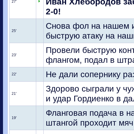
Иван Хлебородов за
27'
2-0!
Снова фол на нашем и
25'
быструю атаку на наш
Провели быструю кон
23'
флангом, подал в штр
Не дали сопернику ра
22'
Здорово сыграли у чуж
21'
и удар Гордиенко в да
Фланговая подача в н
19'
штангой проходит мяч