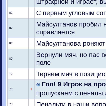
штрафной и играет, в
С первым угловым соп
82'
Майсултанов пробил н
82'
справляется
Майсултанова роняют
81'
Вернули мяч, но пас в
80'
поле
Теряем мяч в позицио
79'
Гол! 9 Игрок на пр
76'
пропускаем с пенальти
Пенальти в наши ворот
75'