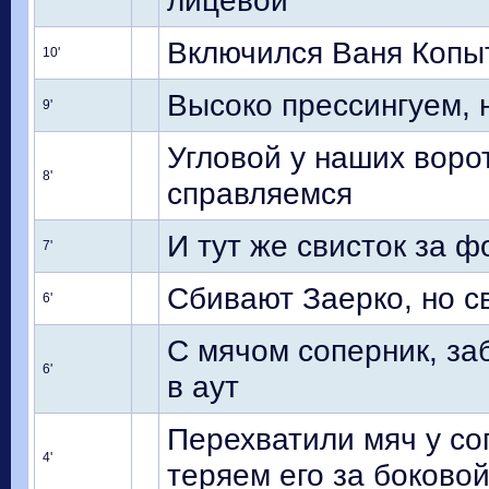
лицевой
Включился Ваня Копыт
10'
Высоко прессингуем, 
9'
Угловой у наших воро
8'
справляемся
И тут же свисток за ф
7'
Сбивают Заерко, но с
6'
С мячом соперник, з
6'
в аут
Перехватили мяч у со
4'
теряем его за боково