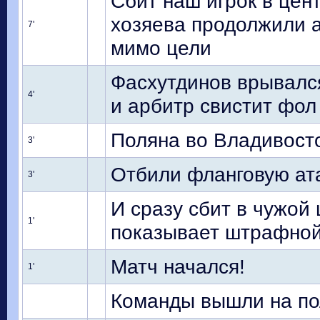
Сбит наш игрок в цент
хозяева продолжили а
7'
мимо цели
Фасхутдинов врывался
4'
и арбитр свистит фол
Поляна во Владивосто
3'
Отбили фланговую ат
3'
И сразу сбит в чужой
1'
показывает штрафной
Матч начался!
1'
Команды вышли на пол