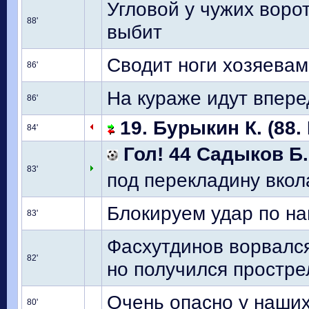
Угловой у чужих воро
88'
выбит
Сводит ноги хозяевам
86'
На кураже идут впере
86'
19. Бурыкин К. (88.
84'
Гол! 44 Садыков Б.
83'
под перекладину вкола
Блокируем удар по н
83'
Фасхутдинов ворвалс
82'
но получился простре
Очень опасно у наших
80'