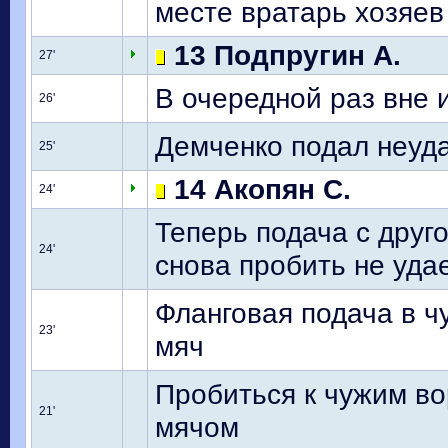
месте вратарь хозяев
13 Подпругин А.
27'
В очередной раз вне 
26'
Демченко подал неуд
25'
14 Акопян С.
24'
Теперь подача с друг
24'
снова пробить не уда
Фланговая подача в 
23'
мяч
Пробиться к чужим во
21'
мячом