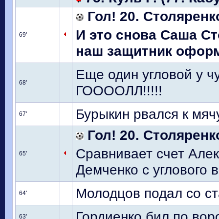
Гол! 20. Столяренк
И это снова Саша Ст
69'
наш защитник оформл
Еще один угловой у ч
68'
ГООООЛЛ!!!!!
Бурыкин рвался к мяч
67'
Гол! 20. Столяренк
Сравнивает счет Алек
65'
Демченко с углового в
Молодцов подал со ст
64'
Гордиенко бил по вор
63'