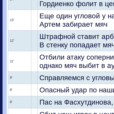
Гордиенко фолит в цен
Еще один угловой у на
13'
Артем забирает мяч
Штрафной ставит арб
12'
В стенку попадает мя
Отбили атаку соперни
11'
однако мяч выбит в а
Справляемся с углов
9'
Опасный удар по наш
8'
Пас на Фасхутдинова,
8'