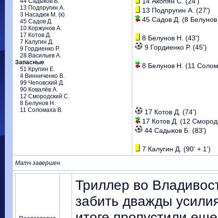
14 Акопян С. (24')
44 Садыков Б.
13 Подпругин А.
13 Подпругин А. (27')
3 Насадюк М. (к)
45 Садов Д. (8 Белунов 
45 Садов Д.
10 Коржунов А.
17 Котов Д.
8 Белунов Н. (43')
7 Калугин Д.
9 Гордиенко Р. (45')
9 Гордиенко Р.
28 Васильев А.
Запасные
8 Белунов Н. (11 Солома
51 Крупин Е.
4 Винниченко В.
99 Чеповский Д.
90 Ковалёв А.
12 Смородский С.
8 Белунов Н.
11 Соломаха В.
17 Котов Д. (74')
17 Котов Д. (12 Смородс
44 Садыков Б. (83')
7 Калугин Д. (90' + 1')
Матч завершен
Триллер во Владивосто
забить дважды усилия
итоге пропустили еще 