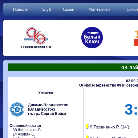
Новости
Клуб
Сезон
Матч-центр
Сокол
ОН-ЛАЙ
02.09.
ОЛИМП-Первенство ФНЛ сезона 20
Хозяева
3:
Динамо-Владивосток
(Владивосток)
гл. тр.: Сергей Бойко
Основной состав
9 Гордиенко Р. (14')
88 Шильников В.
14 Акопян С.