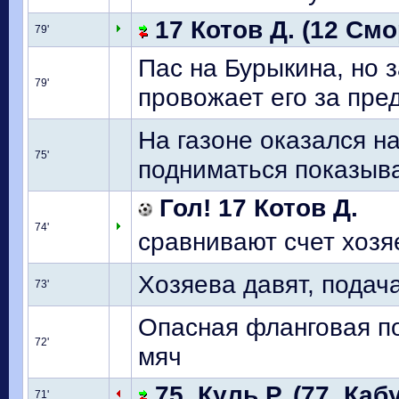
17 Котов Д. (12 Смо
79'
Пас на Бурыкина, но 
79'
провожает его за пре
На газоне оказался н
75'
подниматься показыв
Гол! 17 Котов Д.
74'
сравнивают счет хозяе
Хозяева давят, подач
73'
Опасная фланговая п
72'
мяч
75. Куль Р. (77. Кабу
71'