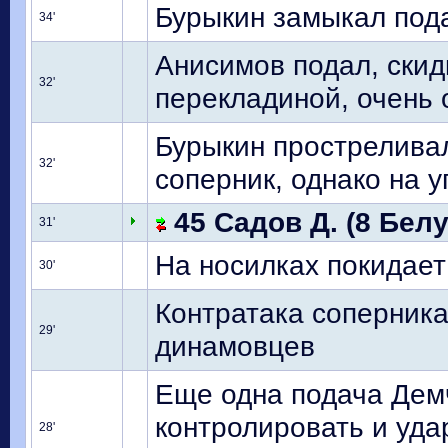
Бурыкин замыкал пода
34'
Анисимов подал, скид
32'
перекладиной, очень 
Бурыкин прострелива
32'
соперник, однако на 
45 Садов Д. (8 Белу
31'
На носилках покидает
30'
Контратака соперника
29'
динамовцев
Еще одна подача Демч
контролировать и уда
28'