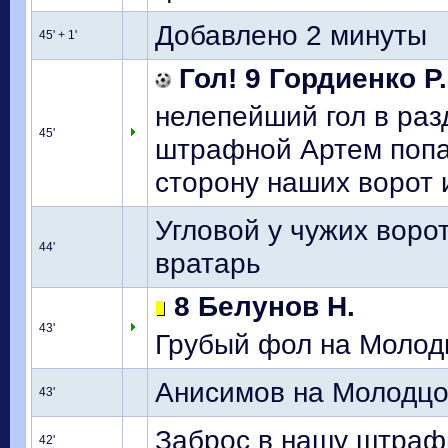
Добавлено 2 минуты
45' + 1'
Гол! 9 Гордиенко Р.
нелепейший гол в раз
45'
штрафной Артем попад
сторону наших ворот 
Угловой у чужих воро
44'
вратарь
8 Белунов Н.
43'
Грубый фол на Молодц
Анисимов на Молодцов
43'
Заброс в нашу штраф
42'