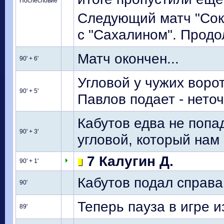
Послесловие
Следующий матч "Соко
с "Сахалином". Продо
Матч окончен...
90' + 6'
Угловой у чужих воро
90' + 5'
Павлов подает - нето
Кабутов едва не попад
90' + 3'
угловой, который нам
7 Калугин Д.
90' + 1'
Кабутов подал справа 
90'
Теперь пауза в игре 
89'