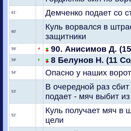
Демченко подает со с
61'
Куль ворвался в штра
60'
защитники
90. Анисимов Д. (15
59'
8 Белунов Н. (11 Со
59'
Опасно у наших ворот
54'
В очередной раз сби
53'
подает - мяч выбит и
Куль получает мяч в 
52'
цели