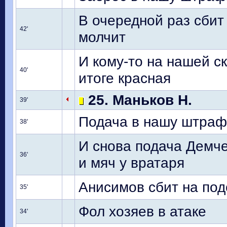
В очередной раз сбит
42'
молчит
И кому-то на нашей ск
40'
итоге красная
25. Маньков Н.
39'
Подача в нашу штраф
38'
И снова подача Демче
36'
и мяч у вратаря
Анисимов сбит на под
35'
Фол хозяев в атаке
34'