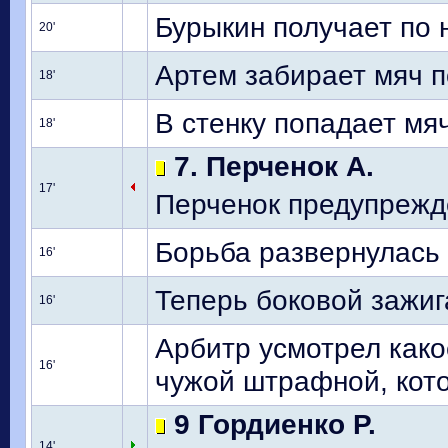
Бурыкин получает по 
20'
Артем забирает мяч п
18'
В стенку попадает мяч
18'
7. Перченок А.
17'
Перченок предупрежде
Борьба развернулась
16'
Теперь боковой зажиг
16'
Арбитр усмотрел како
16'
чужой штрафной, кот
9 Гордиенко Р.
14'