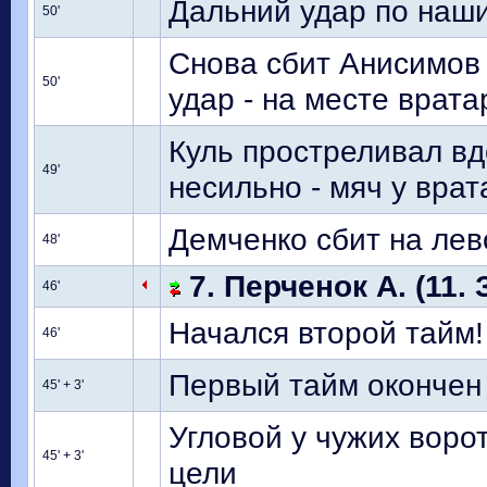
Дальний удар по наш
50'
Снова сбит Анисимов 
50'
удар - на месте врата
Куль простреливал вд
49'
несильно - мяч у врат
Демченко сбит на лев
48'
7. Перченок А. (11.
46'
Начался второй тайм!
46'
Первый тайм окончен
45' + 3'
Угловой у чужих воро
45' + 3'
цели