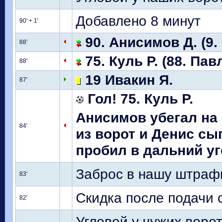
Добавлено 8 минут
90' + 1'
90. Анисимов Д. (9.
88'
75. Куль Р. (88. Пав
88'
19 Ивакин Я.
87'
Гол! 75. Куль Р.
Анисимов убегал на 
84'
из ворот и Денис сы
пробил в дальний уг
Заброс в нашу штраф
83'
Скидка после подачи с
82'
Угловой у чужих ворот