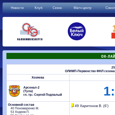
Новости
Клуб
Сезон
Матч-центр
Сокол
ОН-ЛАЙ
25
ОЛИМП-Первенство ФНЛ сезона 20
Хозяева
1:
Арсенал-2
(Тула)
гл. тр.: Сергей Подпалый
Основной состав
49 Харитонов В. (6')
40 Пономаренко М.
53 Ходеев П.