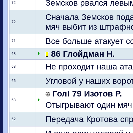
Земсков рвался левым
72'
Сначала Земсков пода
72'
мяч выбит из штрафн
Все больше атакует с
71'
86 Глойдман Н.
68'
Не проходит наша ата
68'
Угловой у наших ворот
66'
Гол! 79 Изотов Р.
63'
Отыгрывают один мяч 
Передача Кротова спр
62'