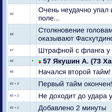
Очень неудачно упал 
50'
поле...
Столкновение головам
48'
оказывают Фасхутдин
Штрафной с фланга у 
47'
57 Якушин А. (73 Ха
46'
Начался второй тайм!
46'
Первый тайм окончен
45' + 3'
Не доходит до удара у
45' + 2'
Добавлено 2 минуты
45' + 1'