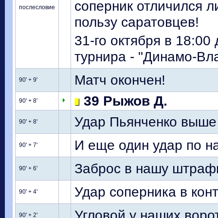
соперник отличился л
послесловие
пользу саратовцев!
31-го октября в 18:0
турнира - "Динамо-Вл
Матч окончен!
90' + 9'
39 Рыжов Д.
90' + 8'
Удар Пьянченко выше
90' + 8'
И еще один удар по н
90' + 7'
Заброс в нашу штрафн
90' + 6'
Удар соперника в кон
90' + 4'
Угловой у наших воро
90' + 2'