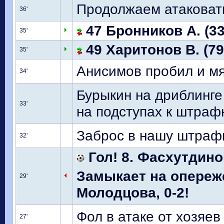
Продолжаем атаковать
36'
47 Бронников А. (33
35'
49 Харитонов В. (79
35'
Анисимов пробил и мя
34'
Бурыкин на дриблинге
33'
на подступах к штраф
Заброс в нашу штраф
32'
Гол! 8. Фасхутдино
Замыкает на опереж
29'
Молодцова, 0-2!
Фол в атаке от хозяев
27'