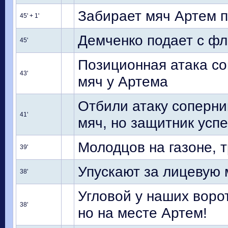
Забирает мяч Артем п
45' + 1'
Демченко подает с фл
45'
Позиционная атака со
43'
мяч у Артема
Отбили атаку соперни
41'
мяч, но защитник усп
Молодцов на газоне, 
39'
Упускают за лицевую 
38'
Угловой у наших воро
38'
но на месте Артем!