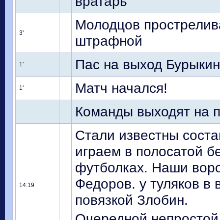
вратарь
Молодцов прострелива
3'
штрафной
Пас на выход Бурыкин
1'
Матч начался!
1'
Команды выходят на 
Стали известны соста
играем в полосатой б
футболках. Наши вор
Федоров. у туляков в
14:19
повязкой Злобин.
Очередной непростой 