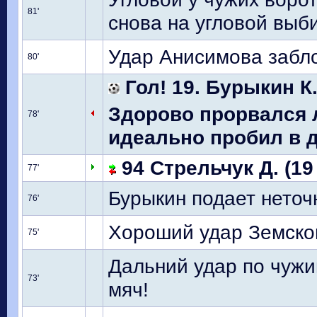
81'
снова на угловой выб
Удар Анисимова забл
80'
Гол! 19. Бурыкин К
Здорово прорвался
78'
идеально пробил в д
94 Стрельчук Д. (19
77'
Бурыкин подает неточ
76'
Хороший удар Земсков
75'
Дальний удар по чужи
73'
мяч!