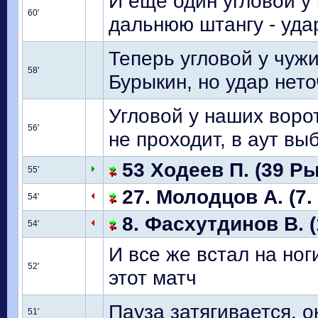
И еще один угловой у 
60'
дальнюю штангу - уда
Теперь угловой у чужи
58'
Бурыкин, но удар нет
Угловой у наших воро
56'
не проходит, в аут вы
53 Ходеев П. (39 Ры
55'
27. Молодцов А. (7.
54'
8. Фасхутдинов В. (
54'
И все же встал на ног
52'
этот матч
Пауза затягивается, 
51'