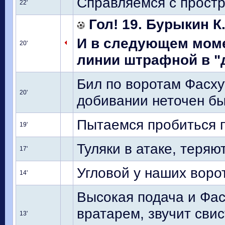
Справляемся с прост
22'
Гол! 19. Бурыкин К
И в следующем моме
20'
линии штрафной в "де
Бил по воротам Фасху
20'
добивании неточен б
Пытаемся пробиться 
19'
Туляки в атаке, теряю
17'
Угловой у наших ворот
14'
Высокая подача и Фас
вратарем, звучит сви
13'