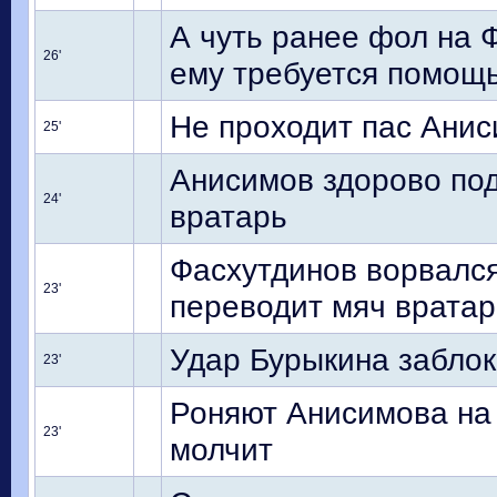
А чуть ранее фол на 
26'
ему требуется помощь
Не проходит пас Анис
25'
Анисимов здорово под
24'
вратарь
Фасхутдинов ворвался
23'
переводит мяч вратар
Удар Бурыкина забло
23'
Роняют Анисимова на 
23'
молчит