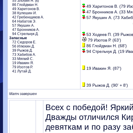
55 Злобин Н. (к)
86 Глойдман Н.
49 Харитонов В. (79 Изот
49 Харитонов В.
47 Бронников А. (33 Мяг
38 Кулешин И.
42 Гребенщиков А.
57 Якушин А. (73 Хабибо
64 Набатов Э.
57 Якушин А.
47 Бронников А.
94 Стрельчук Д.
53 Ходеев П. (39 Рыжов 
Запасные
79 Изотов Р. (63')
72 Сидоров Е.
86 Глойдман Н. (68')
56 Илюхин Д.
39 Рыжов Д.
94 Стрельчук Д. (19 Ивак
73 Хабибов А.
33 Мягкий С.
19 Ивакин Я.
79 Изотов Р.
19 Ивакин Я. (87')
41 Лутай Д.
39 Рыжов Д. (90' + 8')
Матч завершен
Всех с победой! Ярки
Дважды отличился Ки
девяткам и по разу з