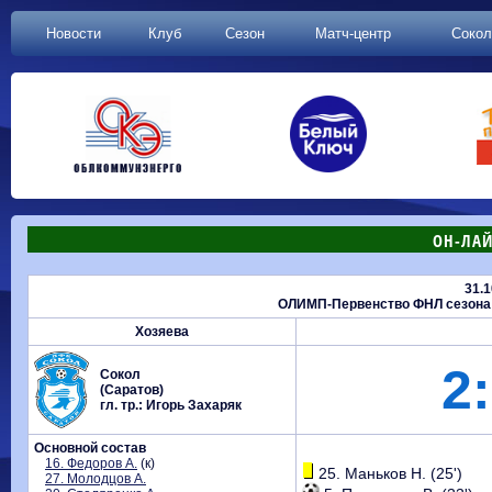
Новости
Клуб
Сезон
Матч-центр
Сокол
ОН-ЛАЙ
31.1
ОЛИМП-Первенство ФНЛ сезона 20
Хозяева
2:
Сокол
(Саратов)
гл. тр.: Игорь Захаряк
Основной состав
16. Федоров А.
(к)
25. Маньков Н. (25')
27. Молодцов А.