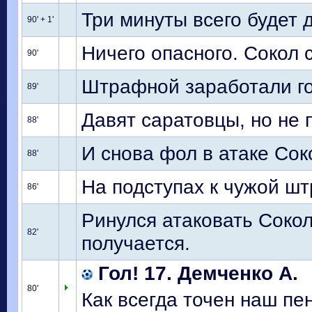
Три минуты всего будет д
90' + 1'
Ничего опасного. Сокол с
90'
Штрафной заработали гос
89'
Давят саратовцы, но не 
88'
И снова фол в атаке Сок
88'
На подступах к чужой шт
86'
Ринулся атаковать Сокол
82'
получается.
Гол! 17. Демченко А.
80'
Как всегда точен наш пен