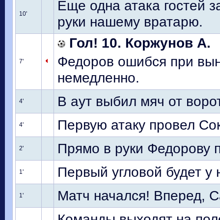
Еще одна атака гостей з
10'
руки нашему вратарю.
Гол! 10. Коржунов А.
Федоров ошибся при вын
7'
немедленно.
В аут выбил мяч от воро
4'
Первую атаку провел Со
4'
Прямо в руки Федорову п
2'
Первый угловой будет у 
1'
Матч начался! Вперед, С
1'
Команды выходят на пол