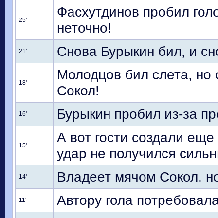
Фасхутдинов пробил голо
25'
неточно!
Снова Бурыкин бил, и сн
21'
Молодцов бил слета, но
18'
Сокол!
Бурыкин пробил из-за пр
16'
А вот гости создали еще
15'
удар не получился силь
Владеет мячом Сокол, но
14'
Автору гола потребовал
11'