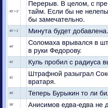
Перерыв. В целом, с пр
тайм. Если бы не нелепы
45' + 2'
бы замечательно.
Минута будет добавлена
45' + 1'
Соломаха врывался в шт
44'
в руки Федорову.
Куль пробил с радиуса в
42'
Штрафной разыграл Соко
41'
вратаря.
Теперь Бурыкин то ли бил
40'
Анисимов едва-едва не 
38'