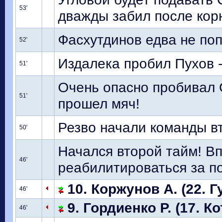
53'
дважды забил после корн
Фасхутдинов едва не попа
52'
Издалека пробил Пухов -
51'
Очень опасно пробивал 
51'
прошел мяч!
Резво начали команды в
50'
Начался второй тайм! В
46'
реабилитироваться за по
10. Коржунов А. (22. Г
46'
9. Гордиенко Р. (17. Ко
46'