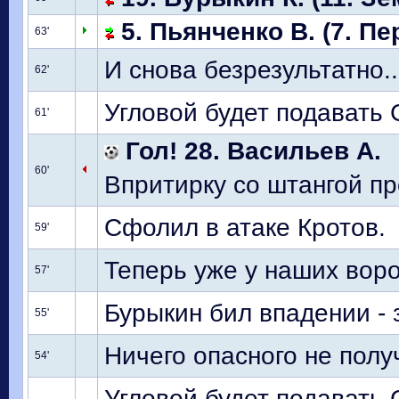
5. Пьянченко В. (7. Пе
63'
И снова безрезультатно..
62'
Угловой будет подавать 
61'
Гол! 28. Васильев А.
60'
Впритирку со штангой п
Сфолил в атаке Кротов.
59'
Теперь уже у наших воро
57'
Бурыкин бил впадении - 
55'
Ничего опасного не получ
54'
Угловой будет подавать 