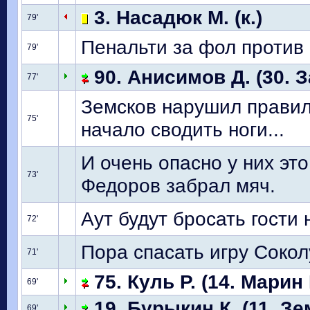
3. Насадюк М. (к.)
79'
Пенальти за фол против
79'
90. Анисимов Д. (30. З
77'
Земсков нарушил правил
75'
начало сводить ноги...
И очень опасно у них эт
73'
Федоров забрал мяч.
Аут будут бросать гости 
72'
Пора спасать игру Сокол
71'
75. Куль Р. (14. Марин
69'
19. Бурыкин К. (11. Зе
69'