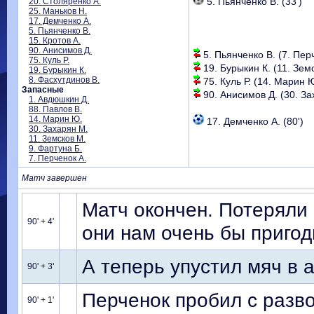
5. Пьянченко В. (33')
20. Столяренко А.
25. Маньков Н.
17. Демченко А.
5. Пьянченко В.
15. Кротов А.
90. Анисимов Д.
5. Пьянченко В. (7. Перч
75. Куль Р.
19. Бурыкин К. (11. Земс
19. Бурыкин К.
8. Фасхутдинов В.
75. Куль Р. (14. Марин Ю
Запасные
90. Анисимов Д. (30. За
1. Авдюшкин Д.
88. Павлов В.
14. Марин Ю.
17. Демченко А. (80')
30. Захарян М.
11. Земсков М.
9. Фартуна Б.
7. Перченок А.
Матч завершен
Матч окончен. Потеряли 
90' + 4'
они нам очень бы пригод
А теперь упустил мяч в ау
90' + 3'
Перченок пробил с разв
90' + 1'