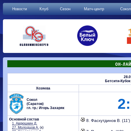
Новости
Клуб
Сезон
Матч-центр
Сокол
ОН-ЛАЙ
28.0
Бетсити-Кубок
Хозяева
2:
Сокол
(Саратов)
гл. тр.: Игорь Захаряк
Основной состав
8. Фасхутдинов В. (11')
1. Авдюшкин Д.
27. Молодцов А.
(к)