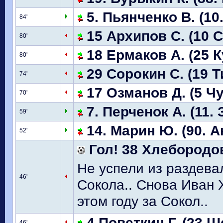
5. Пьянченко В. (10
84'
15 Архипов С. (10 
80'
18 Ермаков А. (25 К
80'
29 Сорокин С. (19 
74'
17 Озманов Д. (5 Чу
70'
7. Перченок А. (11.
59'
14. Марин Ю. (90. А
52'
Гол! 38 Хлебородов
Не успели из раздевал
46'
Сокола.. Снова Иван 
этом году за Сокол..
4 Поветкин Г. (23 Ш
46'