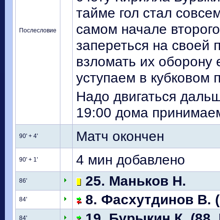
тайме гол стал совсе
самом начале второго
Послесловие
запереться на своей 
взломать их оборону е
уступаем в кубковом п
Надо двигаться дальш
19:00 дома принимаем
Матч окончен
90' + 4'
4 мин добавлено
90' + 1'
25. Маньков Н.
86'
8. Фасхутдинов В. (
84'
19. Бурыкин К. (88.
84'