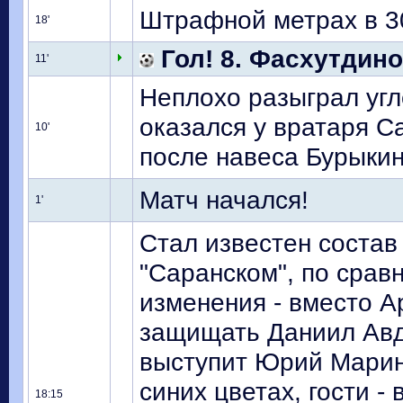
Штрафной метрах в 3
18'
Гол! 8. Фасхутдино
11'
Неплохо разыграл угл
оказался у вратаря С
10'
после навеса Бурыкин
Матч начался!
1'
Стал известен состав
"Саранском", по срав
изменения - вместо А
защищать Даниил Авд
выступит Юрий Марин
синих цветах, гости -
18:15