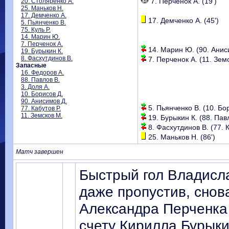
7. Перченок А. (19')
20. Столяренко А.
25. Маньков Н.
17. Демченко А.
17. Демченко А. (45')
5. Пьянченко В.
75. Куль Р.
14. Марин Ю.
7. Перченок А.
14. Марин Ю. (90. Аниси
19. Бурыкин К.
8. Фасхутдинов В.
7. Перченок А. (11. Земс
Запасные
16. Федоров А.
88. Павлов В.
3. Доля А.
10. Борисов Д.
90. Анисимов Д.
5. Пьянченко В. (10. Бор
77. Кабутов Р.
11. Земсков М.
19. Бурыкин К. (88. Павл
8. Фасхутдинов В. (77. К
25. Маньков Н. (86')
Матч завершен
Быстрый гол Владисл
даже пропустив, сно
Александра Перченка 
счету Кирилла Бурыки