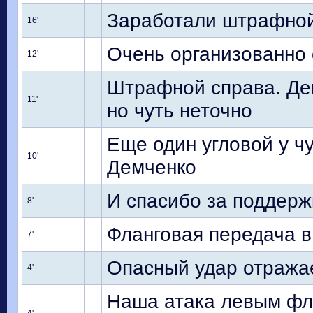
Заработали штрафной
16'
Очень организованно 
12'
Штрафной справа. Дем
11'
но чуть неточно
Еще один угловой у ч
10'
Демченко
И спасибо за поддерж
8'
Фланговая передача в
7'
Опасный удар отража
4'
Наша атака левым фл