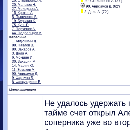
20. Столяренко А.
20. Столяренко А. (37')
25. Маньков Н.
90. Анисимов Д. (62')
27. Молодцов А.
3. Доля А. (72')
15. Кротов А.
5. Пьянченко В.
19. Бурыкин К.
75. Куль Р.
7. Перченок А.
44. Подбельцев А.
Запасные
1. Авдюшкин Д.
88. Павлов В.
80. Захаров А.
3. Доля А.
6. Мокшин И.
30. Захарян М.
14. Марин Ю.
11. Земсков М.
90. Анисимов Д.
9. Фартуна Б.
8. Фасхутдинов В.
Матч завершен
Не удалось удержать 
тайме счет открыл Ал
соперника уже во вто