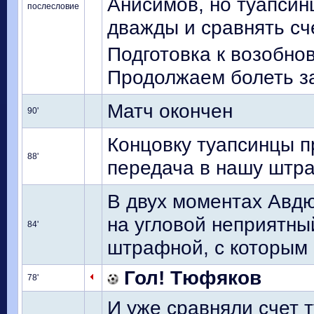
Анисимов, но туапсин
послесловие
дважды и сравнять счет
Подготовка к возобно
Продолжаем болеть за
Матч окончен
90'
Концовку туапсинцы п
88'
передача в нашу штра
В двух моментах Авдю
на угловой неприятный
84'
штрафной, с которым 
Гол! Тюфяков
78'
И уже сравняли счет 