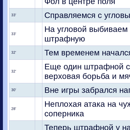
Фол в центре поля
Справляемся с углов
33'
На угловой выбиваем 
33'
штрафную
Тем временем началс
32'
Еще один штрафной сл
32'
верховая борьба и мя
Вне игры забрался н
30'
Неплохая атака на чу
28'
соперника
Теперь штрафной у на