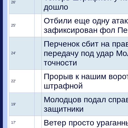
26'
дошло
Отбили еще одну атаку
25'
зафиксирован фол Пе
Перченок сбит на пра
передачу под удар Мо
24'
точности
Прорыв к нашим ворот
22'
штрафной
Молодцов подал справ
19'
защитники
Ветер просто ураганн
17'