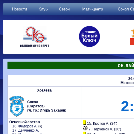
Новости
Клуб
Сезон
Матч-центр
Сокол С
ОН-ЛАЙ
26.
Межсез
Хозяева
2:
Сокол
(Саратов)
гл. тр.: Игорь Захаряк
Основной состав
15. Кротов А. (34')
16. Федоров А.
(к)
7. Перченок А. (36')
17. Демченко А.