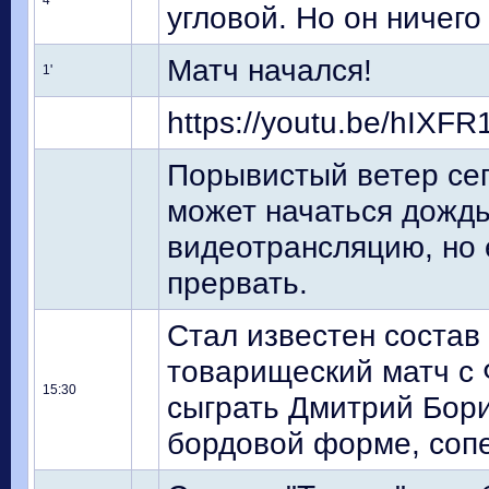
4'
угловой. Но он ничего
Матч начался!
1'
https://youtu.be/hIXF
Порывистый ветер сег
может начаться дождь
видеотрансляцию, но 
прервать.
Стал известен состав
товарищеский матч с Ф
15:30
сыграть Дмитрий Бори
бордовой форме, сопер