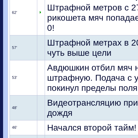
Штрафной метров с 2
62'
рикошета мяч попадает
0!
Штрафной метрах в 20
57'
чуть выше цели
Авдюшкин отбил мяч н
штрафную. Подача с у
53'
покинул пределы поля
Видеотрансляцию при
48'
дождя
Начался второй тайм!
46'