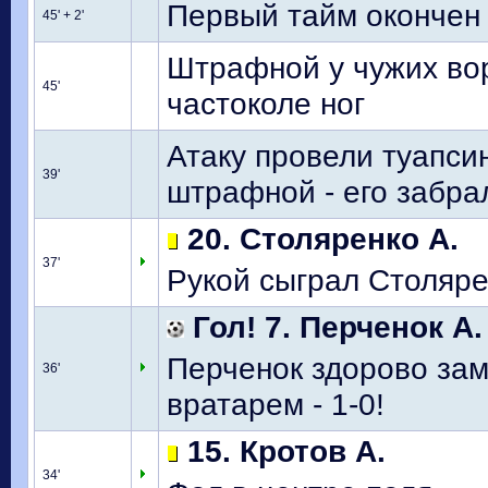
Первый тайм окончен
45' + 2'
Штрафной у чужих вор
45'
частоколе ног
Атаку провели туапси
39'
штрафной - его забра
20. Столяренко А.
37'
Рукой сыграл Столяре
Гол! 7. Перченок А.
Перченок здорово зам
36'
вратарем - 1-0!
15. Кротов А.
34'