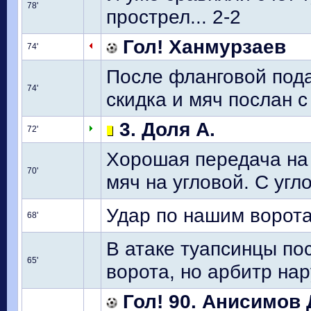
78'
прострел... 2-2
Гол! Ханмурзаев
74'
После фланговой под
74'
скидка и мяч послан с е
3. Доля А.
72'
Хорошая передача на 
70'
мяч на угловой. С уг
Удар по нашим ворот
68'
В атаке туапсинцы по
65'
ворота, но арбитр на
Гол! 90. Анисимов 