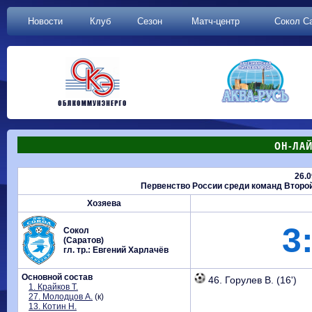
Новости
Клуб
Сезон
Матч-центр
Сокол С
ОН-ЛАЙ
26.0
Первенство России среди команд Второй л
Хозяева
3
Сокол
(Саратов)
гл. тр.: Евгений Харлачёв
Основной состав
46. Горулев В. (16')
1. Крайков Т.
27. Молодцов А.
(к)
13. Котин Н.