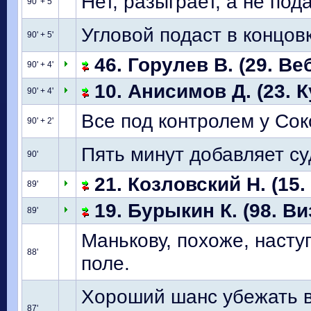
Нет, разыграет, а не пода
90' + 5'
Угловой подаст в концов
90' + 5'
46. Горулев В. (29. Ве
90' + 4'
10. Анисимов Д. (23. К
90' + 4'
Все под контролем у Сок
90' + 2'
Пять минут добавляет су
90'
21. Козловский Н. (15.
89'
19. Бурыкин К. (98. Ви
89'
Манькову, похоже, насту
88'
поле.
Хороший шанс убежать в 
87'