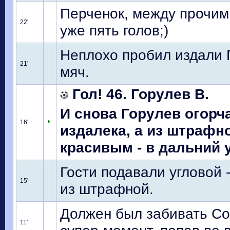
Перченок, между прочим
22'
уже пять голов;)
Неплохо пробил издали 
21'
мяч.
Гол! 46. Горулев В.
И снова Горулев огорча
16'
издалека, а из штрафно
красивым - в дальний 
Гости подавали угловой 
15'
из штрафной.
Должен был забивать Со
11'