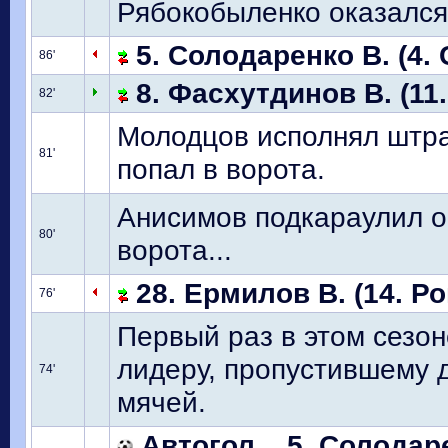
Рябокобыленко оказался
5. Солодаренко В. (4. 
86'
8. Фасхутдинов В. (11
82'
Молодцов исполнял штра
81'
попал в ворота.
Анисимов подкараулил о
80'
ворота...
28. Ермилов В. (14. Р
76'
Первый раз в этом сезон
лидеру, пропустившему д
74'
мячей.
Автогол... 5. Солодар