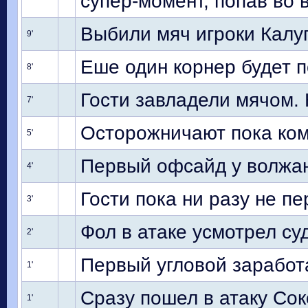
супер-момент, попав во 
Выбили мяч игроки Калу
9'
Еше один корнер будет п
8'
Гости завладели мячом. 
7'
Осторожничают пока ко
5'
Первый офсайд у волжан
4'
Гости пока ни разу не п
3'
Фол в атаке усмотрел су
2'
Первый угловой заработ
1'
Сразу пошел в атаку Сок
1'