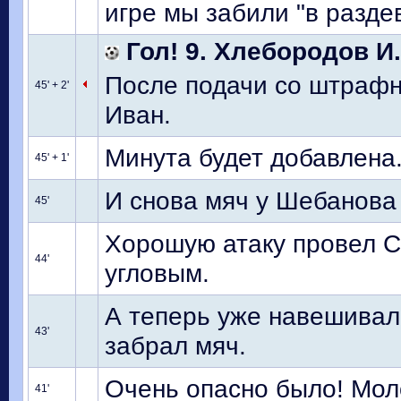
игре мы забили "в разде
Гол! 9. Хлебородов И.
После подачи со штрафн
45' + 2'
Иван.
Минута будет добавлена
45' + 1'
И снова мяч у Шебанова
45'
Хорошую атаку провел С
44'
угловым.
А теперь уже навешивал
43'
забрал мяч.
Очень опасно было! Мол
41'