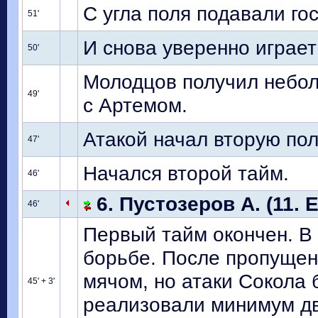
С угла поля подавали го
51'
И снова уверенно играет
50'
Молодцов получил небол
49'
с Артемом.
Атакой начал вторую пол
47'
Начался второй тайм.
46'
6. Пустозеров А. (11. 
46'
Первый тайм окончен. В
борьбе. После пропущен
мячом, но атаки Сокола 
45' + 3'
реализовали минимум дв