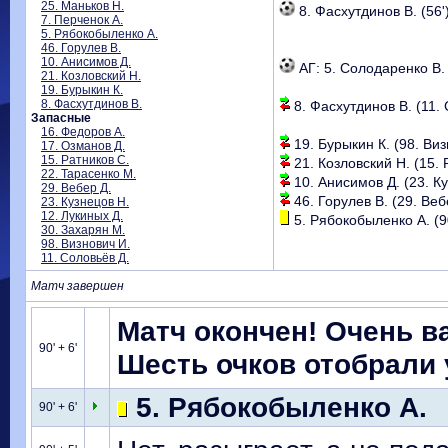
25. Маньков Н.
8. Фасхутдинов В. (56'
7. Перченок А.
5. Рябокобыленко А.
46. Горулев В.
10. Анисимов Д.
АГ: 5. Солодаренко В. 
21. Козловский Н.
19. Бурыкин К.
8. Фасхутдинов В.
8. Фасхутдинов В. (11. 
Запасные
16. Федоров А.
19. Бурыкин К. (98. Виз
17. Озманов Д.
15. Ратников С.
21. Козловский Н. (15. 
22. Тарасенко М.
10. Анисимов Д. (23. Куз
29. Вебер Д.
46. Горулев В. (29. Вебе
23. Кузнецов Н.
12. Лукиных Д.
5. Рябокобыленко А. (90
30. Захарян М.
98. Визнович И.
11. Соловьёв Д.
Матч завершен
Матч окончен! Очень в
90' + 6'
Шесть очков отобрали 
5. Рябокобыленко А.
90' + 6'