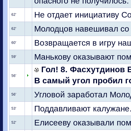
опасного не получилось.
Не отдает инициативу Со
62'
Молодцов навешивал со 
62'
Возвращается в игру на
60'
Манькову оказывают пом
59'
Гол! 8. Фасхутдинов В
56'
В самый угол пробил г
Угловой заработал Молод
56'
Поддавливают калужане.
53'
Елисееву оказывали по
52'