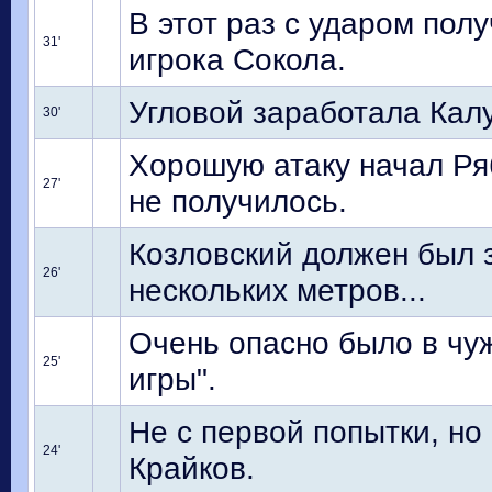
В этот раз с ударом пол
31'
игрока Сокола.
Угловой заработала Калу
30'
Хорошую атаку начал Ря
27'
не получилось.
Козловский должен был з
26'
нескольких метров...
Очень опасно было в чу
25'
игры".
Не с первой попытки, но
24'
Крайков.