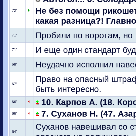
Не без помощи рикошет
72'
какая разница?! Главное
Пробили по воротам, но 
71'
И еще один стандарт буд
71'
Неудачно исполнил наве
68'
Право на опасный штраф
67'
быть интересно.
10. Карпов А. (18. Кор
66'
7. Суханов Н. (47. Аза
66'
Суханов навешивал со ст
64'