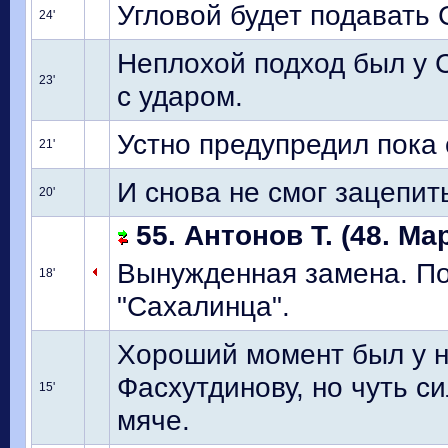
Угловой будет подавать 
24'
Неплохой подход был у 
23'
с ударом.
Устно предупредил пока 
21'
И снова не смог зацепит
20'
55. Антонов Т. (48. Ма
Вынужденная замена. По
18'
"Сахалинца".
Хороший момент был у н
Фасхутдинову, но чуть с
15'
мяче.