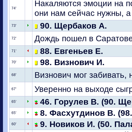
Накаляются эмоции на п
74'
они нам сейчас нужны, а
90. Щербаков А.
73'
Дождь пошел в Саратове
72'
88. Евгеньев Е.
71'
98. Визнович И.
70'
Визнович мог забивать, 
68'
Уверенно на выходе сыг
67'
46. Горулев В. (90. Ще
65'
8. Фасхутдинов В. (98.
65'
9. Новиков И. (50. Пал
60'