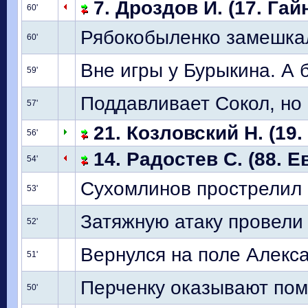
7. Дроздов И. (17. Гай
60'
Рябокобыленко замешкал
60'
Вне игры у Бурыкина. А 
59'
Поддавливает Сокол, но 
57'
21. Козловский Н. (19.
56'
14. Радостев С. (88. Е
54'
Сухомлинов прострелил 
53'
Затяжную атаку провели 
52'
Вернулся на поле Алекс
51'
Перченку оказывают пом
50'