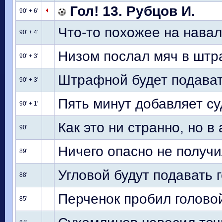
Гол! 13. Рубцов И.
90' + 6'
Что-то похожее на навал
90' + 4'
Низом послал мяч в штр
90' + 3'
Штрафной будет подават
90' + 3'
Пять минут добавляет су
90' + 1'
Как это ни странно, но в
90'
Ничего опасно не получи
89'
Угловой будут подавать г
88'
Перченок пробил голово
85'