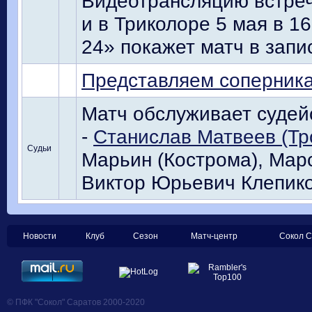
Видеотрансляцию встреч
и в Триколоре 5 мая в 16
24» покажет матч в запи
Представляем соперник
Матч обслуживает судейс
-
Станислав Матвеев (Тр
Судьи
Марьин (Кострома), Марс
Виктор Юрьевич Клепико
Новости
Клуб
Сезон
Матч-центр
Сокол С
© ПФК "Сокол" Саратов 2000-2020