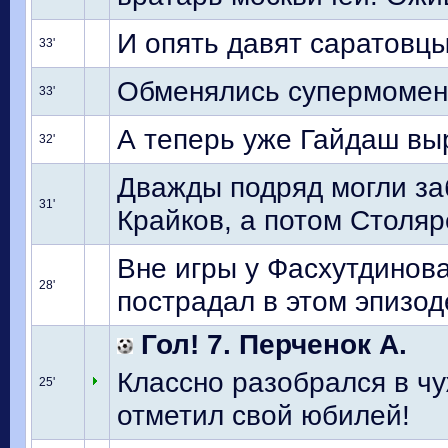
И опять давят саратовцы
33'
Обменялись супермомен
33'
А теперь уже Гайдаш выр
32'
Дважды подряд могли заб
31'
Крайков, а потом Столяр
Вне игры у Фасхутдинова
28'
пострадал в этом эпизод
Гол! 7. Перченок А.
Классно разобрался в ч
25'
отметил свой юбилей!