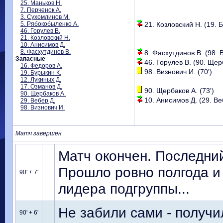
25. Маньков Н.
7. Перченок А.
3. Сухомлинов М.
5. Рябокобыленко А.
21. Козловский Н. (19. Б
46. Горулев В.
21. Козловский Н.
10. Анисимов Д.
8. Фасхутдинов В.
8. Фасхутдинов В. (98. В
Запасные
46. Горулев В. (90. Щерб
16. Федоров А.
98. Визнович И. (70')
19. Бурыкин К.
12. Лукиных Д.
17. Озманов Д.
90. Щербаков А. (73')
90. Щербаков А.
10. Анисимов Д. (29. Веб
29. Вебер Д.
98. Визнович И.
Матч завершен
Матч окончен. Последни
Прошло ровно полгода и 
90' + 7'
лидера подгруппы...
Не забили сами - получил
90' + 6'