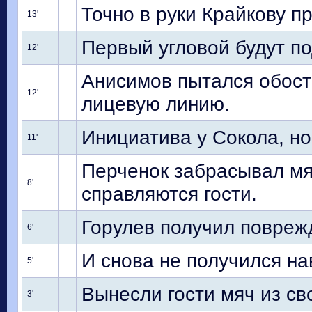
Точно в руки Крайкову п
13'
Первый угловой будут по
12'
Анисимов пытался обостр
12'
лицевую линию.
Инициатива у Сокола, но
11'
Перченок забрасывал мя
8'
справляются гости.
Горулев получил поврежд
6'
И снова не получился н
5'
Вынесли гости мяч из с
3'