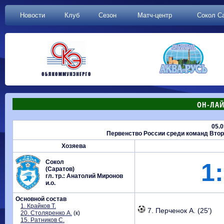
Новости
Клуб
Сезон
Матч-центр
Сокол С
ОН-ЛАЙ
05.0
Первенство России среди команд Второй
Хозяева
Сокол
1:
(Саратов)
гл. тр.: Анатолий Миронов
и.о.
Основной состав
1. Крайков Т.
7. Перченок А. (25')
20. Столяренко А.
(к)
15. Ратников С.