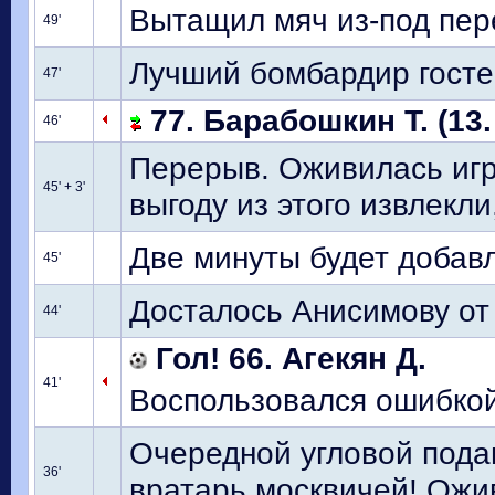
Вытащил мяч из-под пер
49'
Лучший бомбардир госте
47'
77. Барабошкин Т. (13.
46'
Перерыв. Оживилась игр
45' + 3'
выгоду из этого извлекли
Две минуты будет добав
45'
Досталось Анисимову от
44'
Гол! 66. Агекян Д.
41'
Воспользовался ошибкой
Очередной угловой пода
36'
вратарь москвичей! Ожи