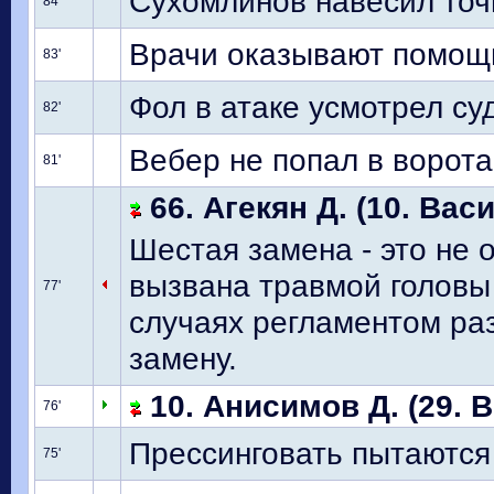
Сухомлинов навесил точ
84'
Врачи оказывают помощ
83'
Фол в атаке усмотрел су
82'
Вебер не попал в ворота
81'
66. Агекян Д. (10. Васи
Шестая замена - это не 
вызвана травмой головы 
77'
случаях регламентом ра
замену.
10. Анисимов Д. (29. В
76'
Прессинговать пытаются 
75'