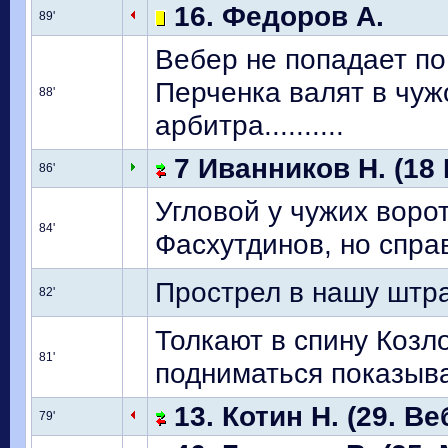
16. Федоров А.
89'
Вебер не попадает по
Перченка валят в чуж
88'
арбитра..........
7 Иванников Н. (18 
86'
Угловой у чужих ворот
84'
Фасхутдинов, но спра
Прострел в нашу штр
82'
Толкают в спину Козл
81'
подниматься показыва
13. Котин Н. (29. Ве
79'