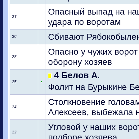
Опасный выпад на наш
31'
удара по воротам
Сбивают Рябокобылен
30'
Опасно у чужих ворот 
28'
оборону хозяев
4 Белов А.
25'
Фолит на Бурыкине Бел
Столкновение головам
24'
Алексеев, выбежала 
Угловой у наших воро
22'
подборе хозяева