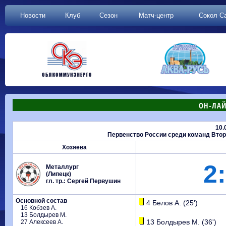
Новости
Клуб
Сезон
Матч-центр
Сокол С
ОН-ЛАЙ
10.
Первенство России среди команд Второй
Хозяева
2:
Металлург
(Липецк)
гл. тр.: Сергей Первушин
Основной состав
4 Белов А. (25')
16 Кобзев А.
13 Болдырев М.
13 Болдырев М. (36')
27 Алексеев А.