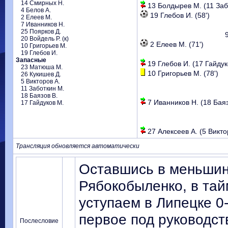
14 Смирных Н.
13 Болдырев М. (11 Забо
4 Белов А.
19 Глебов И. (58')
2 Елеев М.
7 Иванников Н.
25 Поярков Д.
20 Войдель Р. (к)
2 Елеев М. (71')
10 Григорьев М.
19 Глебов И.
Запасные
19 Глебов И. (17 Гайдуко
23 Матюша М.
10 Григорьев М. (78')
26 Кукишев Д.
5 Викторов А.
11 Заботкин М.
18 Баязов В.
7 Иванников Н. (18 Баязо
17 Гайдуков М.
27 Алексеев А. (5 Виктор
Трансляция обновляется автоматически
Оставшись в меньшинс
Рябокобыленко, в та
уступаем в Липецке 0
первое под руководс
Послесловие