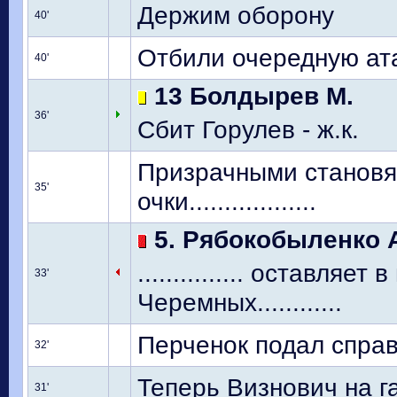
Держим оборону
40'
Отбили очередную ат
40'
13 Болдырев М.
36'
Сбит Горулев - ж.к.
Призрачными становя
35'
очки..................
5. Рябокобыленко 
............... оставля
33'
Черемных............
Перченок подал справ
32'
Теперь Визнович на г
31'