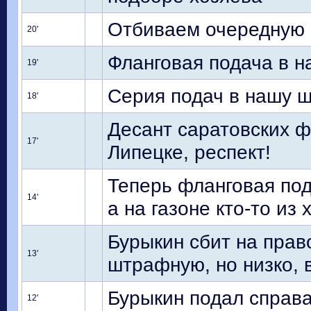
Отбиваем очередную 
20'
Фланговая подача в н
19'
Серия подач в нашу 
18'
Десант саратовских 
17'
Липецке, респект!
Теперь фланговая под
14'
а на газоне кто-то из 
Бурыкин сбит на прав
13'
штрафную, но низко, 
Бурыкин подал справа
12'