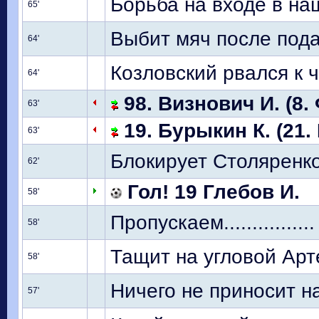
Борьба на входе в н
65'
Выбит мяч после под
64'
Козловский рвался к 
64'
98. Визнович И. (8.
63'
19. Бурыкин К. (21.
63'
Блокирует Столяренк
62'
Гол! 19 Глебов И.
58'
Пропускаем................
58'
Тащит на угловой Арт
58'
Ничего не приносит на
57'