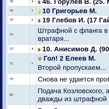
46. Горулев В. (25.
79'
10 Григорьев М.
78'
19 Глебов И. (17 Га
75'
Штрафной с фланга в 
73'
вратаря...
10. Анисимов Д. (90
72'
Гол! 2 Елеев М.
71'
Второй пропускаем...
Снова не удается про
70'
Подача Козловского, 
68'
дважды из штрафной