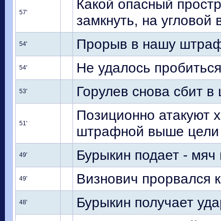
Какой опасный простр
57'
замкнуть, на угловой
Прорыв в нашу штра
54'
Не удалось пробиться
54'
Горулев снова сбит в
53'
Позиционно атакуют х
51'
штрафной выше цели
Бурыкин подает - мяч
49'
Визнович прорвался к
49'
Бурыкин получает уда
48'