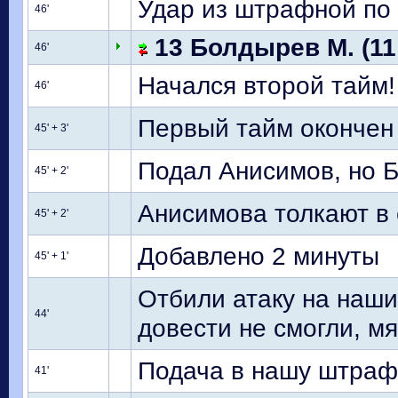
Удар из штрафной по
46'
13 Болдырев М. (11
46'
Начался второй тайм!
46'
Первый тайм окончен
45' + 3'
Подал Анисимов, но Б
45' + 2'
Анисимова толкают в 
45' + 2'
Добавлено 2 минуты
45' + 1'
Отбили атаку на наши
44'
довести не смогли, м
Подача в нашу штрафн
41'