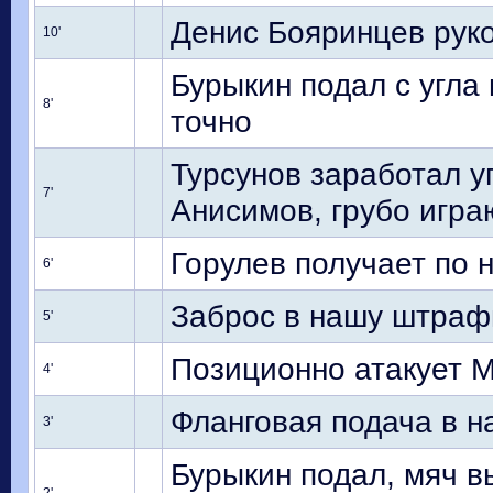
Денис Бояринцев руко
10'
Бурыкин подал с угла 
8'
точно
Турсунов заработал уг
7'
Анисимов, грубо игра
Горулев получает по 
6'
Заброс в нашу штраф
5'
Позиционно атакует 
4'
Фланговая подача в 
3'
Бурыкин подал, мяч в