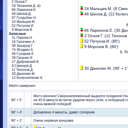
2 Основ Г.
18 Тананеев Д. (к)
24 Мальцев М. (8 Свинц
66 Ларионов Е.
48 Шилов Д.
48 Шилов Д. (12 Колесн
97 Голдобин Н.
24 Мальцев М.
52 Петухов И.
9 Морозов В.
66 Ларионов Е. (30 Дан
Запасные
2 Основ Г. (11 Тихонов Д
31 Павлов Н.
52 Петухов И. (80')
16 Гапечкин А.
38 Захаров Г.
9 Морозов В. (80')
74 Ягодкин А.
5. Р
46 Сухарев А.
39 Гаганин Е.
27 Дубровский В.
8 Свинцов Д.
30 Данилин М. (90' + 1'
11 Тихонов Д.
30 Данилин М.
12 Колесниченко К.
Матч завершен
Матч окончен! Сверхнапряженный выдался поединок! На 1
90' + 5'
на 45-й минуте встречи ударом через себя, а победный гол
очень важной победой!
90' + 4'
Добавлено 4 минуты, давит соперник
90' + 2'
Очень нервная концовка