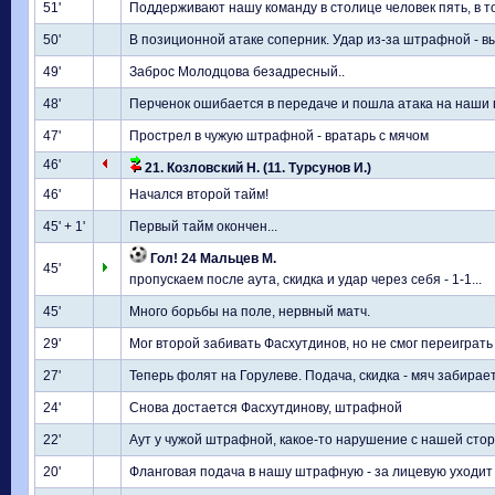
51'
Поддерживают нашу команду в столице человек пять, в т
50'
В позиционной атаке соперник. Удар из-за штрафной - 
49'
Заброс Молодцова безадресный..
48'
Перченок ошибается в передаче и пошла атака на наши в
47'
Прострел в чужую штрафной - вратарь с мячом
46'
21. Козловский Н. (11. Турсунов И.)
46'
Начался второй тайм!
45' + 1'
Первый тайм окончен...
Гол! 24 Мальцев М.
45'
пропускаем после аута, скидка и удар через себя - 1-1...
45'
Много борьбы на поле, нервный матч.
29'
Мог второй забивать Фасхутдинов, но не смог переиграть 
27'
Теперь фолят на Горулеве. Подача, скидка - мяч забирае
24'
Снова достается Фасхутдинову, штрафной
22'
Аут у чужой штрафной, какое-то нарушение с нашей сторо
20'
Фланговая подача в нашу штрафную - за лицевую уходит