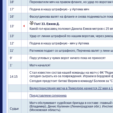
18'
Перехватили мяч на правом фланге, но удар по воротам
17'
Подача в нашу штрафную - у Артема мяч
16'
Фасхутдинова валят на фланге и снова подниматься пок
Гол! 33. Ежков Д.
13'
Какой гол-красавец положил Данила Ежков метров с 25 впр
13'
Удар от линии штрафной по нашим воротам, через рикош
12'
Подача в нашу штрафную - мяч у Артема
11'
Ратников подает со штрафного, Перченка валят у лини ш
9'
Пару угловых у чужих ворот ничего пока не приносят
1'
Матч начался!
Стал известен состав нашей команды на матч с ФК "Род
сегодня сыграть из-за повреждения. Играем в бордовой 
14:15
Сегодня предстоит битва! Верим в команду! Болеем за "С
Видеотрансляция матча в Триколоре начнется 22 мая в 14
Представляем соперника
Матч обслуживает судейская бригада в составе: главный 
(Владимир), Денис Калинин (Ленинградская обл.). Инспе
Судьи
(Московская область).