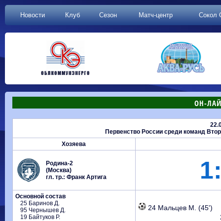
Новости
Клуб
Сезон
Матч-центр
Сокол 
ОН-ЛАЙ
22.
Первенство России среди команд Второй
Хозяева
1
Родина-2
(Москва)
гл. тр.: Франк Артига
Основной состав
25 Баринов Д.
24 Мальцев М. (45')
95 Чернышев Д.
19 Байтуков Р.