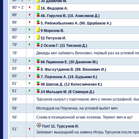
90' + 1'
30 Данилин М.
90' + 1'
16. Федоров А.
86'
46. Горулев В. (10. Анисимов Д.)
86'
5. Рябокобыленко А. (90. Щербаков А.)
80'
9 Морозов В.
80'
52 Петухов И.
79'
2 Основ Г. (11 Тихонов Д.)
78'
Дважды мог забивать Визнович, первый раз на угловой пе
72'
66 Ларионов Е. (30 Данилин М.)
65'
8. Фасхутдинов В. (98. Визнович И.)
65'
7. Перченок А. (19. Бурыкин К.)
61'
48 Шилов Д. (12 Колесниченко К.)
61'
24 Мальцев М. (8 Свинцов Д.)
59'
Турсунов сыграл с партнером, мяч у линии штрафной, бье
58'
Молодцов на Перченка, на угловой выбит мяч
56'
Снова в позиционной атаке хозяева. Теряют мяч в аут
Гол! 11. Турсунов И.
51'
Забивает вышедший на замену Игорь Турсунов после прос