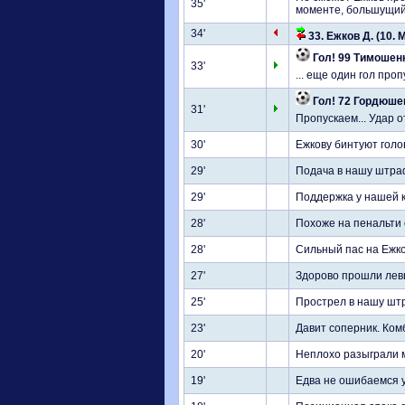
35'
моменте, большущий
34'
33. Ежков Д. (10. 
Гол! 99 Тимошенк
33'
... еще один гол про
Гол! 72 Гордюше
31'
Пропускаем... Удар 
30'
Ежкову бинтуют голо
29'
Подача в нашу штра
29'
Поддержка у нашей 
28'
Похоже на пенальти о
28'
Сильный пас на Ежков
27'
Здорово прошли лев
25'
Прострел в нашу шт
23'
Давит соперник. Ко
20'
Неплохо разыграли м
19'
Едва не ошибаемся 