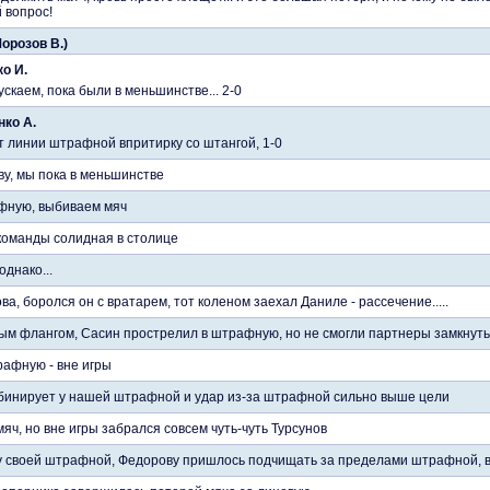
 вопрос!
Морозов В.)
о И.
пускаем, пока были в меньшинстве... 2-0
нко А.
от линии штрафной впритирку со штангой, 1-0
ву, мы пока в меньшинстве
фную, выбиваем мяч
команды солидная в столице
днако...
а, боролся он с вратарем, тот коленом заехал Даниле - рассечение.....
ым флангом, Сасин прострелил в штрафную, но не смогли партнеры замкнуть
рафную - вне игры
мбинирует у нашей штрафной и удар из-за штрафной сильно выше цели
яч, но вне игры забрался совсем чуть-чуть Турсунов
у своей штрафной, Федорову пришлось подчищать за пределами штрафной, 