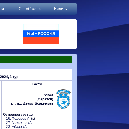
ам
СШ «Сокол»
Билеты
024, 1 тур
Гости
Сокол
(Саратов)
гл. тр.: Денис Бояринцев
Основной состав
16. Федоров А.
(к)
27. Молодцов А.
23. Абазов А.