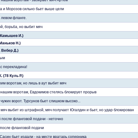
 нашим воротам - забирает мяч Артем
ка и Морозов сильно бьет выше цели
 левом фланге.
й, борьба, но выбит мяч
 Камышев И.)
 Маньков Н.)
. Вебер Д.)
вым
с перекладина!
 (78 Куль Р.)
жим воротам, но лишь в аут выбит мяч
 нашим воротам, Евдокимов стелясь блокирует прорыв
чужих ворот. Турсунов бьет слишком высоко...
 мяч выбит из штрафной, мяч получает Югалдин и бьет, но удар блокирован
й после фланговой подачи - неточно
 после фланговой подачи
 Сасин бьет издали - на месте вратарь соперника