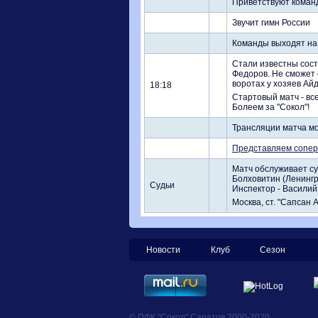
Приветствуют команд
Звучит гимн России
Команды выходят на
Стали известны сост
Федоров. Не сможет 
воротах у хозяев Айд
18:18
Стартовый матч - вс
Болеем за "Сокол"!
Трансляции матча м
Представляем сопер
Матч обслуживает су
Болховитин (Ленингр
Судьи
Инспектор - Василий
Москва, ст. "Сапсан 
Новости
Клуб
Сезон
© ПФК "Сокол" Саратов 2000-2020