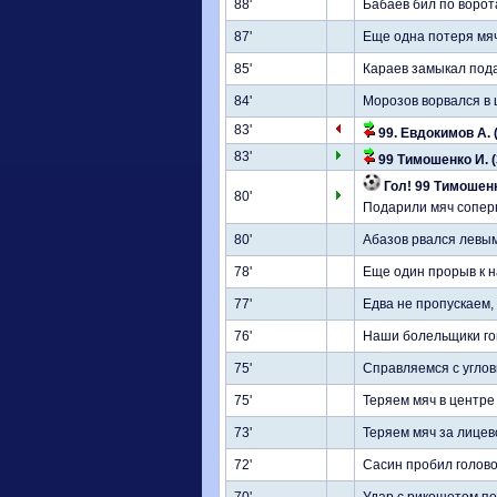
88'
Бабаев бил по ворот
87'
Еще одна потеря мяч
85'
Караев замыкал пода
84'
Морозов ворвался в 
83'
99. Евдокимов А. (
83'
99 Тимошенко И. (
Гол! 99 Тимошенк
80'
Подарили мяч соперн
80'
Абазов рвался левым
78'
Еще один прорыв к н
77'
Едва не пропускаем,
76'
Наши болельщики го
75'
Справляемся с угло
75'
Теряем мяч в центре
73'
Теряем мяч за лицев
72'
Сасин пробил голово