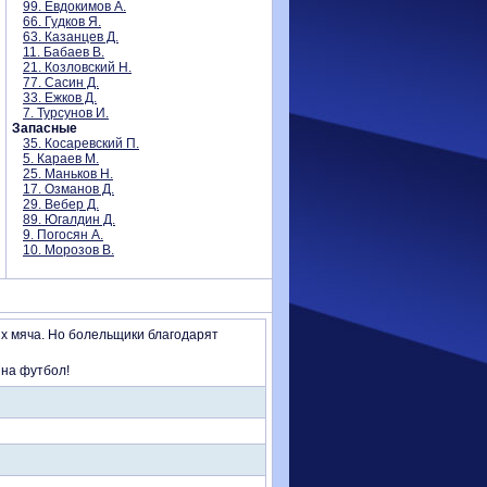
99. Евдокимов А.
66. Гудков Я.
63. Казанцев Д.
11. Бабаев В.
21. Козловский Н.
77. Сасин Д.
33. Ежков Д.
7. Турсунов И.
Запасные
35. Косаревский П.
5. Караев М.
25. Маньков Н.
17. Озманов Д.
29. Вебер Д.
89. Югалдин Д.
9. Погосян А.
10. Морозов В.
ых мяча. Но болельщики благодарят
 на футбол!