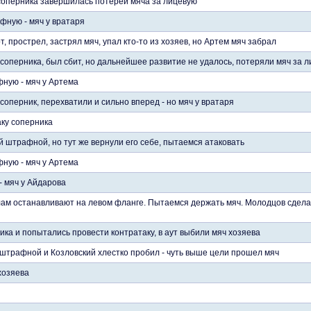
соперника завершилась потерей мяча за лицевую
фную - мяч у вратаря
, прострел, застрял мяч, упал кто-то из хозяев, но Артем мяч забрал
 соперника, был сбит, но дальнейшее развитие не удалось, потеряли мяч за 
ную - мяч у Артема
соперник, перехватили и сильно вперед - но мяч у вратаря
ку соперника
й штрафной, но тут же вернули его себе, пытаемся атаковать
ную - мяч у Артема
 мяч у Айдарова
лам останавливают на левом фланге. Пытаемся держать мяч. Молодцов сдела
ика и попытались провести контратаку, в аут выбили мяч хозяева
 штрафной и Козловский хлестко пробил - чуть выше цели прошел мяч
хозяева