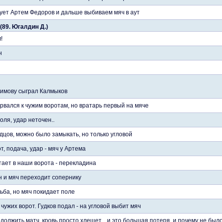
ует Артем Федоров и дальше выбиваем мяч в аут
(89. Югалдин Д.)
!
н
кимову сыграл Калмыков
рвался к чужим воротам, но вратарь первый на мяче
поля, удар неточен..
цов, можно было замыкать, но только угловой
т, подача, удар - мяч у Артема
тает в наши ворота - перекладина
 и мяч переходит сопернику
ьба, но мяч покидает поле
ужих ворот. Гудков подал - на угловой выбит мяч
должить матч, кровь просто хлещет... и это большая потеря, и почему не бы