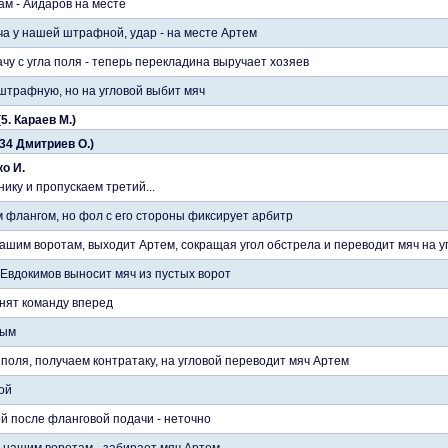
ам - Айдаров на месте
а у нашей штрафной, удар - на месте Артем
чу с угла поля - теперь перекладина выручает хозяев
штрафную, но на угловой выбит мяч
5. Караев М.)
34 Дмитриев О.)
о И.
ику и пропускаем третий...
 флангом, но фол с его стороны фиксирует арбитр
ашим воротам, выходит Артем, сокращая угол обстрела и переводит мяч на у
 Евдокимов выносит мяч из пустых ворот
нят команду вперед
вым
 поля, получаем контратаку, на угловой переводит мяч Артем
ой
й после фланговой подачи - неточно