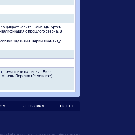
та защищает капитан команды Артем
квалификация с прошлого сезона. В
сокими задачами. Верим в команду!
)
, помощники на линии - Егор
- Максим Перезва (Раменское).
кам
СШ «Сокол»
Билеты
.sokol-saratov.ru ссылка на сайт обязательна