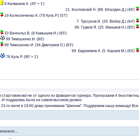
9 Калмыков А. (45' + 1')
21. Козловский Н. (89. Югалдин Д.) (46')
19 Колесниченко К. (78 Куль Р.) (57')
7. Турсунов И. (29. Вебер Д.) (64')
66. Гудков Я. (25. Маньков Н.) (65')
33 Вачхольз В. (8 Камышев И.) (65')
99 Тимошенко И. (80')
99 Тимошенко И. (34 Дмитриев О.) (83')
99. Евдокимов А. (5. Караев М.) (83')
78 Куль Р. (90' + 1')
 стартовом матче от одного из фаворитов турнира. Пропускаем 4 безответн
. И поддержка была на самом высоком уровне.
а 23-го июля в 19:00 дома принимаем "Шинник". Поддержим нашу команду! Все
нальти....