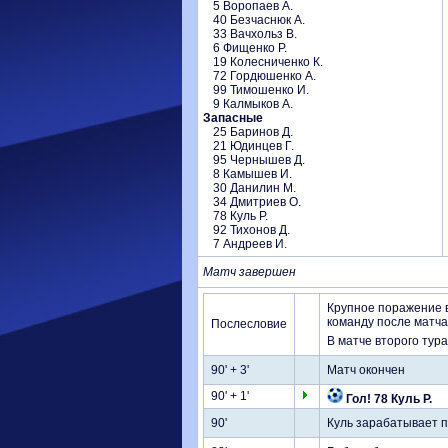
5 Воропаев А.
40 Безчаснюк А.
33 Вачхольз В.
6 Фищенко Р.
19 Колесниченко К.
72 Гордюшенко А.
99 Тимошенко И.
9 Калмыков А.
Запасные
25 Баринов Д.
21 Юдинцев Г.
95 Чернышев Д.
8 Камышев И.
30 Данилин М.
34 Дмитриев О.
78 Куль Р.
92 Тихонов Д.
7 Андреев И.
Матч завершен
Крупное поражение в
команду после матча
Послесловие
В матче второго тур
90' + 3'
Матч окончен
90' + 1'
Гол! 78 Куль Р.
90'
Куль зарабатывает пе