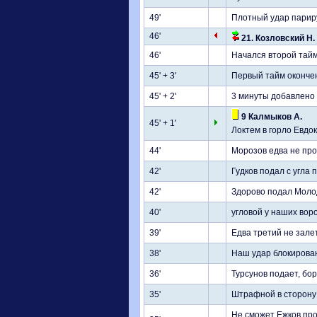
49'
Плотный удар парир
46'
21. Козловский Н. 
46'
Начался второй тайм
45' + 3'
Первый тайм оконче
45' + 2'
3 минуты добавлено
9 Калмыков А.
45' + 1'
Локтем в горло Евдо
44'
Морозов едва не про
42'
Гудков подал с угла 
42'
Здорово подал Молод
40'
угловой у наших воро
39'
Едва третий не зале
38'
Наш удар блокирован
36'
Турсунов подает, бор
35'
Штрафной в сторону ч
Не сможет Ежков про