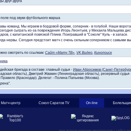
ы друг-друга
 поле под звуки футбольного марша
авы команд. Мы играем в бордовой форме, соперник - в голубой. Наши воро
сегодня сыграть из-за повреждения Игорь Леонтьев, у Михаила Мальцева дис
аров, с капитанской повязкой Плиев. Поигравший в "Соколе" Куль - в запасе.
егда нервы. Сегодня предстоит матч с очень сильным соперником с самыми вы
ожно смотреть по ссылкам
:
Сайт «Матч ТВ»
,
VK Видео
,
Кинопоиск
ника
дейская бригада в составе: главный судья -
Иван Абросимов (Санкт-Петербург
адская область), Дмитрий Жвакин (Ленинградская область), резервный судья 
 Правило (Краснодар). Делегат - Полина Папыева (Москва).
Арена".
Матч-центр
Сокол Саратов TV
On-line
Болельщи
при использование материалов с сайта www