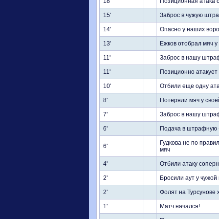
18'
Позиционная атака 
15'
Заброс в чужую штра
14'
Опасно у наших ворот
13'
Ежков отобрал мяч у
11'
Заброс в нашу штраф
11'
Позиционно атакует 
10'
Отбили еще одну ата
8'
Потеряли мяч у свое
7'
Заброс в нашу штраф
6'
Подача в штрафную -
Гудкова не по прави
6'
мяч
4'
Отбили атаку соперн
2'
Бросили аут у чужой
2'
Фолят на Турсунове 
1'
Матч начался!