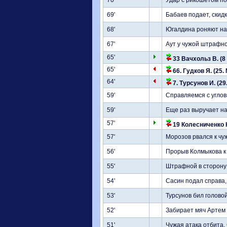
70'
Удар с рикошетом по
69'
Бабаев подает, скид
68'
Югалдина роняют на
67'
Аут у чужой штрафно
65'
33 Вачхольз В. (8
65'
66. Гудков Я. (25.
64'
7. Турсунов И. (29
59'
Справляемся с угло
59'
Еще раз выручает на
57'
19 Колесниченко К.
57'
Морозов рвался к чу
56'
Прорыв Колмыкова к
55'
Штрафной в сторону 
54'
Сасин подал справа,
53'
Турсунов бил голово
52'
Забирает мяч Артем
51'
Чужая атака отбита.