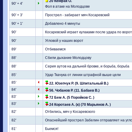
20 Кенфак О.
90' + 4'
Фол в атаке на Молодцове
90' + 3'
Прострел - забирает мяч Косаревский
90' + 1'
Добавлено 4 минуты
90'
Косаревский играет кулаками после удара по воро
90'
Угловой у наших ворот
89'
Отбиваемся
88'
Сбили дыхание Молодцову
88'
Серия аутов на дальней бровке, и борьба, борьба
85'
Удар Ткачука от линии штрафной выше цели
85'
22. Юзепчук Р. (9. Шпитальный В.)
84'
56. Чобанов Р. (11. Бабаев В.)
83'
72 Бем А. (5 Поройков С. )
83'
24 Коротаев А. (к) (70 Марьянов А. )
82'
Отбились, мяч у Косаревского
82'
Опаснейший прострел Забелин отправляет на угл
81'
Бьемся!