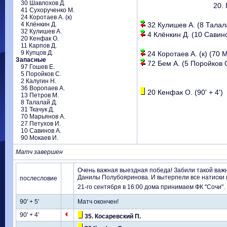
30 Шавлохов Д.
20. 
41 Сухорученко М.
24 Коротаев А. (к)
4 Клёнкин Д.
32 Кулишев А. (8 Талала
32 Кулишев А.
4 Клёнкин Д. (10 Савинов
20 Кенфак О.
11 Карпов Д.
9 Купцов Д.
24 Коротаев А. (к) (70 М
Запасные
72 Бем А. (5 Поройков С.
97 Гошев Е.
5 Поройков С.
2 Калугин Н.
36 Воропаев А.
20 Кенфак О. (90' + 4')
13 Петров М.
8 Талалай Д.
31 Ткачук Д.
70 Марьянов А.
27 Петухов И.
10 Савинов А.
90 Мокаев И.
Матч завершен
Очень важная выездная победа! Забили такой важн
Данилы Полубояринова. И вытерпели все натиски и
послесловие
21-го сентября в 16:00 дома принимаем ФК "Сочи".
90' + 5'
Матч окончен!
90' + 4'
35. Косаревский П.