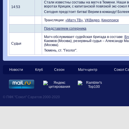
Стали известны составы на матч в Тюмени. Наши в
воротах Крицюк, с капитанской повязкой экс-сокол 
14:53
Сегодня предстоит битва! Верим в команду! Болеем
Трансляции:
«Матч ТВ»
,
VKВидео
,
Кинопоиск
Представляем соперника
Матч обслуживает судейская бригада в составе:
Вл
Каюмов (Москва), резервный судья – Александр Ма
Судьи
(Москва).
Тюмень, ст. "Геолог".
Новости
Клуб
Сезон
Матч-центр
Сокол С
© ПФК "Сокол" Саратов 2000-2020