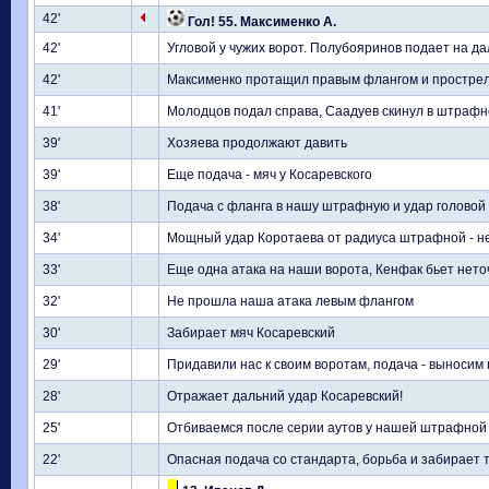
42'
Гол! 55. Максименко А.
42'
Угловой у чужих ворот. Полубояринов подает на да
42'
Максименко протащил правым флангом и прострели
41'
Молодцов подал справа, Саадуев скинул в штрафн
39'
Хозяева продолжают давить
39'
Еще подача - мяч у Косаревского
38'
Подача с фланга в нашу штрафную и удар головой
34'
Мощный удар Коротаева от радиуса штрафной - н
33'
Еще одна атака на наши ворота, Кенфак бьет нето
32'
Не прошла наша атака левым флангом
30'
Забирает мяч Косаревский
29'
Придавили нас к своим воротам, подача - выносим 
28'
Отражает дальний удар Косаревский!
25'
Отбиваемся после серии аутов у нашей штрафной
22'
Опасная подача со стандарта, борьба и забирает 