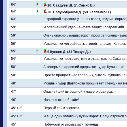
64'
10. Саадуев Ш. (7. Самко В.)
64'
20. Полубояринов Д. (59. Капленко Н.)
63'
Штрафной с фланга у наших ворот, подача, борьба
59'
И опаснейший удар Кенфака тащит Косаревский!
59'
Очень опасно у наших ворот, прострел слева - вын
56'
Максименко мог забивать второй - спасает Крицюк! 
55'
9 Купцов Д. (31 Ткачук Д. )
54'
Максименко протащил мяч и отдал пас на Сасина,
50'
А теперь Косаревский прерывает удар Кулишева!
50'
Просто прощает нас соперник, вывели Купцова на 
48'
Мощный удар Шавлохова прошивает стенку - на ме
47'
Опаснейший штрафной у нашего радиуса.
46'
Начался второй тайм!
45' + 2'
Первый тайм окончен
45' + 1'
И еще один угловой у чужих ворот. Полубояринов п
45'
Побежали отыгрываться тюменцы