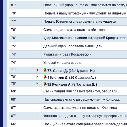
81'
Опаснейший удар Кенфака - мяч ложится на сетку с
79'
Подача в нашу штрафную - мяч уходит за лицевую
77'
Подачу Юзепчука слева замкнуть не удается
76'
Самко подает с угла поля - выбит мяч
76'
Удар Максименко от линии штрафной Крицюк перев
75'
Дальний удар Коротаева выше цели
74'
Кулаками играет Косаревский
74'
Угловой у наших ворот.
71'
77. Сасин Д. (23. Чуриков И.)
70'
4 Клёнкин Д. (10 Савинов А. )
70'
32 Кулишев А. (8 Талалай Д. )
69'
Сасин тащил мяч правым флангом, отобрали..
68'
Пас справа в чужую штрафную - мяч у Крицюка
67'
Самко жестко получает по ногам от Кленкина
67'
Фланговая подача в нашу штрафную превратилась 
66'
Позиционная атака соперника завершилась дальн