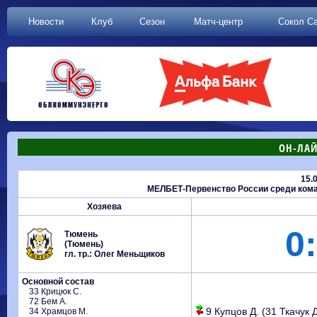
Новости
Клуб
Сезон
Матч-центр
Сокол С
ОН-ЛАЙ
15.
МЕЛБЕТ-Первенство России среди коман
Хозяева
0:
Тюмень
(Тюмень)
гл. тр.: Олег Меньщиков
Основной состав
33 Крицюк С.
72 Бем А.
9 Купцов Д. (31 Ткачук Д.
34 Храмцов М.