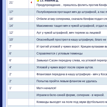
13. Иванов Д.
21'
Предупреждение... пришлось фолить против Кенф
17'
Полубояринов протащил мяч до штрафной, а пас 
16'
Отбили атаку соперника, сначала Кенфак подал сл
14'
Максименко тащил мяч к чужой штрафной, отдал на
12'
Аут у чужой штрафной, мяч теряем за лицевой
10'
Опаснейший прострел в нашу штрафную, благо не 
7'
И третий угловой у чужих ворот. Крицюк кулаками 
6'
Справляются с угловым тюменцы
6'
Замыкал Сасин передачу слева, на угловой перепр
4'
Угловой у чужих ворот после серии аутов.
2'
Фланговая передача в нашу штрафную - мяч у Коса
2'
Попытка пройти левым флангом не удалась
1'
Матч начался!
Играем в бело-синей форме, соперник - в черной.
Команды выходят на поле под звуки футбольного 