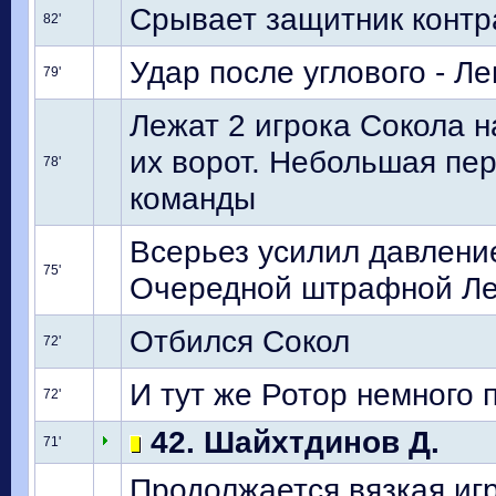
Срывает защитник контра
82'
Удар после углового - Л
79'
Лежат 2 игрока Сокола н
их ворот. Небольшая пе
78'
команды
Всерьез усилил давление
75'
Очередной штрафной Ле
Отбился Сокол
72'
И тут же Ротор немного 
72'
42. Шайхтдинов Д.
71'
Продолжается вязкая игр