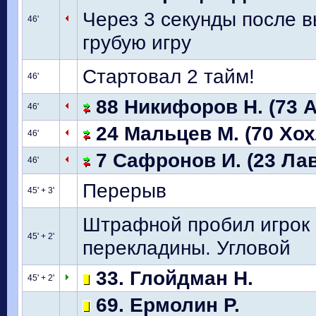
Через 3 секунды после 
46'
грубую игру
Стартовал 2 тайм!
46'
88 Никифоров Н. (73 А
46'
24 Мальцев М. (70 Хох
46'
7 Сафронов И. (23 Ла
46'
Перерыв
45' + 3'
Штрафной пробил игрок 
45' + 2'
перекладины. Угловой
33. Глойдман Н.
45' + 2'
69. Ермолин Р.