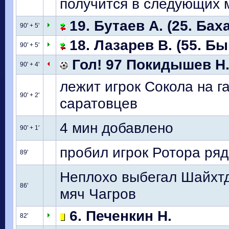
получится в следующих м
19. Бутаев А. (25. Баха
90' + 5'
18. Лазарев В. (55. Бы
90' + 5'
Гол! 97 Покидышев Н
90' + 4'
лежит игрок Сокола на г
90' + 2'
саратовцев
4 мин добавлено
90' + 1'
пробил игрок Ротора ряд
89'
Неплохо выбегал Шайхтди
86'
мяч Чагров
6. Печенкин Н.
82'