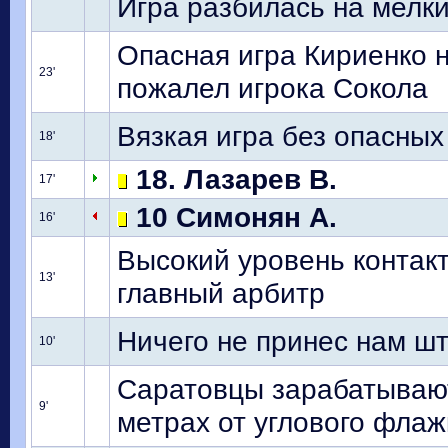
Игра разбилась на мелки
Опасная игра Кириенко 
23'
пожалел игрока Сокола
Вязкая игра без опасны
18'
18. Лазарев В.
17'
10 Симонян А.
16'
Высокий уровень контак
13'
главный арбитр
Ничего не принес нам ш
10'
Саратовцы зарабатывают
9'
метрах от углового флаж