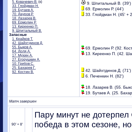
5. Ковачевич В.
(к)
9. Шпитальный В. (39')
33. Глойдман Н.
69. Ермолин Р. (44')
19. Бутаев А.
70. Дауров Р.
33. Глойдман Н. (45' + 2
18. Лазарев В.
69. Ермолин Р.
13. Киреенко П.
9. Шпитальный В.
Запасные
1. Крайков Т.
42. Шайхтдинов Д.
55. Быков А.
69. Ермолин Р. (92. Кост
64. Доля А.
13. Киреенко П. (42. Ша
17. Мухин А.
27. Егорушкин А.
10. Грибов С.
25. Бахарев Г.
42. Шайхтдинов Д. (71')
92. Костин В.
6. Печенкин Н. (82')
18. Лазарев В. (55. Быков
19. Бутаев А. (25. Бахаре
Матч завершен
Пару минут не дотерпел 
победа в этом сезоне, н
90' + 8'