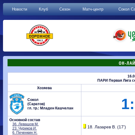
Новости
Клуб
Сезон
Матч-центр
Сокол С
ОН-ЛАЙ
16.0
ПАРИ Первая Лига се
Хозяева
1:
Сокол
(Саратов)
гл. тр.: Младен Кашчелан
Основной состав
36. Левашов М.
18. Лазарев В. (17')
23. Чуриков И.
6. Печенкин Н.