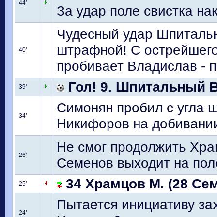
44'
За удар поле свистка на
Чудесный удар Шпитальн
штрафной! С острейшего
40'
пробивает Владислав - п
Гол! 9. Шпитальный В
39'
Симонян пробил с угла 
34'
Никифоров на добивании
Не смог продолжить Храм
26'
Семенов выходит на пол
34 Храмцов М. (28 Сем
25'
Пытается инициативу зах
24'