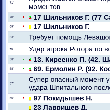
71'
моментов
17 Шильников Г. (77 С
70'
17 Шильников Г.
69'
Требует помощь Левашо
63'
Удар игрока Ротора по 
60'
13. Киреенко П. (42. 
58'
69. Ермолин Р. (92. Ко
58'
Супер опасный момент у 
57'
удара Шпитального пос
97 Покидышев Н.
55'
23 Лаврищев Д.