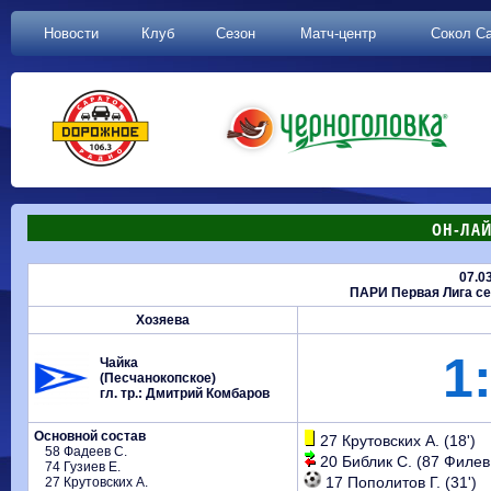
Новости
Клуб
Сезон
Матч-центр
Сокол С
ОН-ЛАЙ
07.0
ПАРИ Первая Лига сез
Хозяева
1:
Чайка
(Песчанокопское)
гл. тр.: Дмитрий Комбаров
Основной состав
27 Крутовских А. (18')
58 Фадеев С.
20 Библик С. (87 Филев 
74 Гузиев Е.
17 Пополитов Г. (31')
27 Крутовских А.