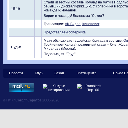
Стали известны составы команд на матч в Подольс
отбывший дисквалификацию. У соперника в воротах
15:19
команде Р. Чобанов.
Верим в команду! Болеем за "Сокол"!
Трансляции:
VK Видео
,
Кинопоиск
Представляем соперника
Матч обслуживает судейская бригада в составе:
Ол
Тройненков (Калуга), резервный судья – Олег Жура
Судьи
Миранцев (Москва).
Подольск, ст. "Труд".
Новости
Клуб
Сезон
Матч-центр
Сокол С
© ПФК "Сокол" Саратов 2000-2020