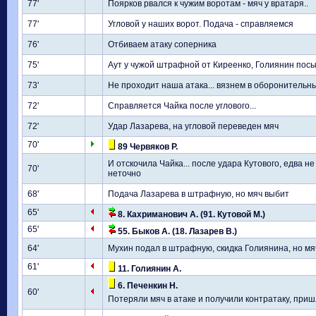
77'
Поярков рвался к чужим воротам - мяч у вратаря..
77'
Угловой у наших ворот. Подача - справляемся
76'
Отбиваем атаку соперника
75'
Аут у чужой штрафной от Киреенко, Голиянин посы
73'
Не проходит наша атака... вязнем в оборонительн
72'
Справляется Чайка после углового...
72'
Удар Лазарева, на угловой переведен мяч
70'
89 Червяков Р.
И отскочила Чайка... после удара Кутового, едва не 
70'
неточно
68'
Подача Лазарева в штрафную, но мяч выбит
65'
8. Кахриманович А. (91. Кутовой М.)
65'
55. Быков А. (18. Лазарев В.)
64'
Мухин подал в штрафную, скидка Голиянина, но мяч
61'
11. Голиянин А.
6. Печенкин Н.
60'
Потеряли мяч в атаке и получили контратаку, при