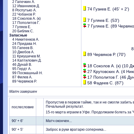
2 Гапечкин А.
12 Иванников Д.
74 Гузиев Е. (45' + 2')
8 Роспутько А.
22 Чобанов Р.
18 Соколов А. (к)
7 Гуляев Е. (53')
17 Пополитов Г.
7 Гуляев Е. (89 Червяков
7 Гуляев Е.
20 Библик С.
Запасные
4 Никитенков А.
24 Придава Н.
55 Гапеев В.
8
10 Джебов А.
89 Червяков Р. (70')
11 Криушичев М.
14 Каптилович Д.
46 Дунай В.
18 Соколов А. (к) (10 Дж
95 Гердт А.
27 Крутовских А. (4 Ники
99 Посмашный Н.
17 Пополитов Г. (46 Дун
87 Филев А.
89 Червяков Р.
58 Фадеев С. (87')
Матч завершен
Пропустив в первом тайме, так и не смогли забить
Печальный результат.
послесловие
15-го марта играем в Уфе. Продолжаем болеть за "С
90' + 6'
Матч окончен...
90' + 5'
Заброс в руки вратарю соперника...