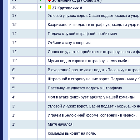
20 Библик С. (87 Филев А.)
18'
27 Крутовских А.
17'
Угловой у чужих ворот. Сасин подает, скидка и уда
15'
Кахриманович подает в штрафную, скидка и удар го
14'
Подача к чужой штрафной - выбит мяч
12'
Отбили атаку соперника
12'
Снова не удается пробиться в штрафную левым ф
11'
Мухин подал справа в штрафную - мяч выбит
8'
В очередной раз не дают подать Пасевичу в штра
7'
Штрафной в сторону наших ворот. Подача - мяч у 
5'
Пасевичу не удается подать в штрафную
4'
Фол в атаке фиксирует арбитр у нашей команды
3'
Угловой у чужих ворот. Сасин подает - борьба, но 
1'
Играем в бело-синей форме, соперник - в черной.
1'
Матч начался!
Команды выходят на поле.