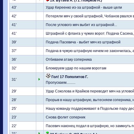
19. Бутаев А. (71. Поярков Н.)
43'
Удар Киреенко из-за штрафной - выше цели
42'
Потеряли мяч у своей штрафной, Чобанов рвался 
41'
После углового мяч выбит из штрафной...
41'
Штрафной с фланга у чужих ворот. Подача Сасина, 
39'
Подача Пасевича - выбит мяч из штрафной
37'
Подача в чужую штрафную ничем не закончилась,
36'
Отбиваем атаку соперника
32'
Блокируем удар по нашим воротам
Гол! 17 Пополитов Г.
31'
Пропускаем..........
29'
Удар Соколова и Крайков переводит мяч на углово
28'
Прорыв в нашу штрафную, вытесняем соперника, 
25'
Нашу команду поддерживают в Подольске пару дес
23'
Снова фолит соперник
22'
Пасевич наконец подал в штрафную, но замкнуть п
21'