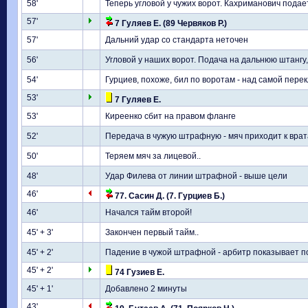
58'
Теперь угловой у чужих ворот. Кахриманович подает 
57'
7 Гуляев Е. (89 Червяков Р.)
57'
Дальний удар со стандарта неточен
56'
Угловой у наших ворот. Подача на дальнюю штангу
54'
Гурциев, похоже, бил по воротам - над самой перек
53'
7 Гуляев Е.
53'
Киреенко сбит на правом фланге
52'
Передача в чужую штрафную - мяч приходит к вра
50'
Теряем мяч за лицевой..
48'
Удар Филева от линии штрафной - выше цели
46'
77. Сасин Д. (7. Гурциев Б.)
46'
Начался тайм второй!
45' + 3'
Закончен первый тайм..
45' + 2'
Падение в чужой штрафной - арбитр показывает п
45' + 2'
74 Гузиев Е.
45' + 1'
Добавлено 2 минуты
43'