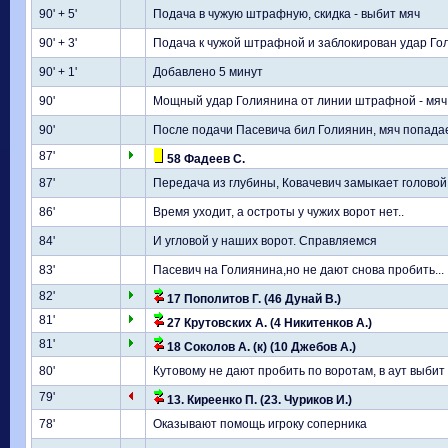
90' + 5'
Подача в чужую штрафную, скидка - выбит мяч
90' + 3'
Подача к чужой штрафной и заблокирован удар Гол
90' + 1'
Добавлено 5 минут
90'
Мощный удар Голиянина от линии штрафной - мяч у
90'
После подачи Пасевича бил Голиянин, мяч попадает
87'
58 Фадеев С.
87'
Передача из глубины, Ковачевич замыкает головой -
86'
Время уходит, а остроты у чужих ворот нет..
84'
И угловой у наших ворот. Справляемся
83'
Пасевич на Голиянина,но не дают снова пробить...
82'
17 Пополитов Г. (46 Дунай В.)
81'
27 Крутовских А. (4 Никитенков А.)
81'
18 Соколов А. (к) (10 Джебов А.)
80'
Кутовому не дают пробить по воротам, в аут выбит
79'
13. Киреенко П. (23. Чуриков И.)
78'
Оказывают помощь игроку соперника