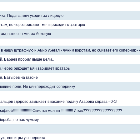
ка. Подача, мяч уходит за лицевую
там, но через рикошет мяч приходит к вратарю
ам, вынесен мяч за боковую
в нашу штрафную и Амир убегал к чужим воротам, но сбивает его соперник - 
й. Бабаев пробил выше цели..
, через рикошет мяч забирает вратарь
я, Батырев на газоне
ловине поля. Но мяч переходит сопернику
альцев здорово замыкает в касание подачу Азарова справа - 0-1!
ой!!!!!!!!!!!!!!!!!!!! Свисток молчит!!!!!!!!!!!!! И как??????????????????
орьба, но пас чужому..
ю, вне игры у соперника