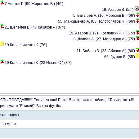
7 Апеков Р. (90 Жиронкин В.) (46')
19. Азаров В. (55')
5. Батырев А. (10. Морозов В.) (66')
55. Максименко А. (65. Толстопятов Н.) (66')
21 Шепелев В. (47 Казаков Р.) (67')
19. Азаров В. (21. Козловский Н.) (75')
8. Дудиев А. (27. Молодцов А.) (75')
19 Колесниченко К. (78')
11. Бабаев В. (23. Абазов А.) (80')
66. Гудков Я. (85')
19 Колесниченко К. (23 Ильин С.) (89')
!! ЕСТЬ ПОБЕДА!!!!!!!!! Есть реванш! Есть 15-я строчка в таблице! Так держать!!!
принимаем "Енисей". Все на футбол!
 соперника
й на месте