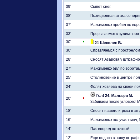
39'
Сыпет снег.
38'
Позиционная атака соперни
37'
Максименко пробил по воро
33'
Прорываемся к чужим ворот
30'
21 Шепелев В.
30'
Справляемся с прострелом 
28'
Сносят Азарова у штрафно
27'
Максименко бил по воротам
25'
Столкновение в центре пол
24'
Фолят хозяева на своей по
Гол! 24. Мальцев М.
20'
Забиваем после углового! М
18'
Сносят нашего игрока в штрафн
16'
Максименко получает мяч, б
14'
Пас вперед неточный..
12'
Еще подача в нашу штрафну