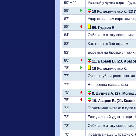
90' + 1'
Угловой у чужих ворот. Гуд
89'
19 Колесниченко К. (23 
87'
Удар по нашим воротам, че
85'
66. Гудков Я.
84'
Отбиваем атаку соперника
83'
Как-то на отбой играем
82'
Боремся на бровке у чужих 
80'
11. Бабаев В. (23. Абазов
78'
19 Колесниченко К.
77'
Очень грубо играют против
77'
Не прошла наша атака
75'
8. Дудиев А. (27. Молодц
75'
19. Азаров В. (21. Козло
73'
Теряем мяч в атаке и едва
72'
Еще дальний удар - тащит 
72'
Отбиваем атаку соперника
70'
Подача в нашу штрафную, б