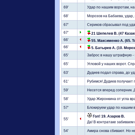
69'
Удар по нашим воротам, на
68'
Морозов на Бабаева, удар,
67'
Сериков сбрасывал под уда
67'
21 Шепелев В. (47 Казако
66'
55. Максименко А. (65. Т
66'
5. Батырев А. (10. Мороз
65'
Заброс в нашу штрафную - 
65'
Угловой у наших ворот. Сп
63'
Дудиев подал справа, до у
61'
Рубимся! Дудиев получает 
59'
Несется вперед соперник.
58'
Удар Жиронкина от угла вра
57'
Блокируем удар по нашим 
Гол! 19. Азаров В.
55'
Да! В контратаке забиваем 
54'
Амира снова сбивают. Но не