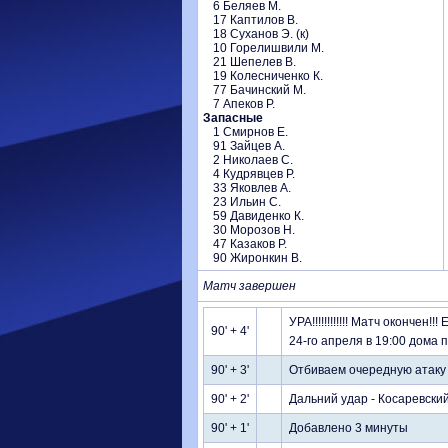
6 Беляев М.
17 Каптилов В.
18 Суханов Э. (к)
10 Горелишвили М.
21 Шепелев В.
19 Колесниченко К.
77 Бачинский М.
7 Апеков Р.
Запасные
1 Смирнов Е.
91 Зайцев А.
2 Николаев С.
4 Кудрявцев Р.
33 Яковлев А.
23 Ильин С.
59 Давиденко К.
30 Морозов Н.
47 Казаков Р.
90 Жиронкин В.
Матч завершен
УРА!!!!!!!!!!!! Матч окончен!
90' + 4'
24-го апреля в 19:00 дома 
90' + 3'
Отбиваем очередную атаку
90' + 2'
Дальний удар - Косаревски
90' + 1'
Добавлено 3 минуты