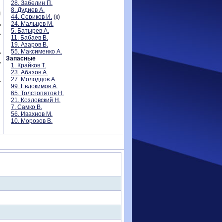
28. Забелин П.
8. Дудиев А.
44. Сериков И.
(к)
24. Мальцев М.
5. Батырев А.
11. Бабаев В.
19. Азаров В.
55. Максименко А.
Запасные
1. Крайков Т.
23. Абазов А.
27. Молодцов А.
99. Евдокимов А.
65. Толстопятов Н.
21. Козловский Н.
7. Самко В.
56. Ивахнов М.
10. Морозов В.