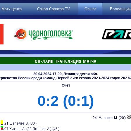
Матч-центр
Сокол Саратов TV
On-line
Болельщик
ОН-ЛАЙН ТРАНСЛЯЦИЯ МАТЧА
20.04.2024 17:00, Ленинградская обл.
венство России среди команд Первой лиги сезона 2023-2024 годов 2023/2
Счет
0:2 (0:1)
24. Мальцев М. (20')
21 Шепелев В. (30')
97 Хитяев А. (33 Яковлев А.) (46')