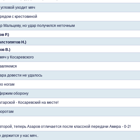
 угловой уходит мяч
 рядом с крестовиной
р Мальцеву, но удар получился неточным
в Р.)
олстопятов Н.)
ов В.)
мяч у Косаревского
равляемся
дара довести не удалось
по ногам
 Держим оборону
тарской - Косаревский на месте!
воротам
второй, теперь Азаров отличается после классной передачи Амира - 0-2!
 держится у нас мяч..