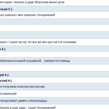
ков подает, борьба и удар Морозова выше цели
Ильин С.)
рез рикошет мяч забирает Косаревский
ворот. Серия аутов. Но все же мяч достается хозяевам
 А.)
 Забелина в нашей штрафной... требуется помощь
ов А.)
вский Н.)
 не получаем опасную контратаку
Косаревский
, продолжают давить ленинградцы
орьба и еще удар - тащит Косаревский!