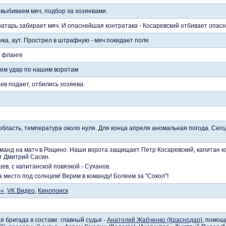
выбиваем мяч, подбор за хозяевами.
ратарь забирает мяч. И опаснейшая контратака - Косаревский отбивает опас
ка, аут. Прострел в штрафную - мяч покидает поле
м фланге
уем удар по нашим воротам
аев подает, отбились хозяева.
бласть, температура около нуля. Для конца апреля аномальная погода. Сего
манд на матч в Рощино. Наши ворота защищает Петр Косаревский, капитан к
 Дмитрий Сасин.
ев, с капитанской повязкой - Суханов.
 место под солнцем! Верим в команду! Болеем за "Сокол"!
В»
,
VK
Видео
,
Кинопоиск
 бригада в составе: главный судья -
Анатолий Жабченко (Краснодар)
, помощ