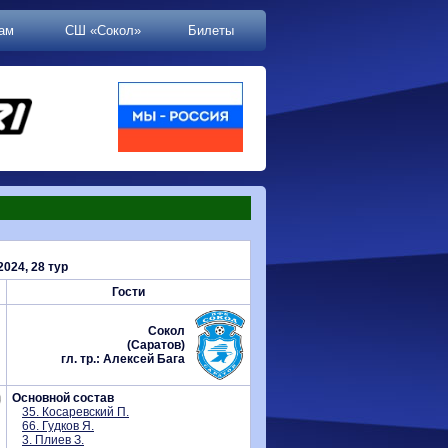
ам
СШ «Сокол»
Билеты
024, 28 тур
Гости
Сокол
(Саратов)
гл. тр.: Алексей Бага
Основной состав
35. Косаревский П.
66. Гудков Я.
3. Плиев З.