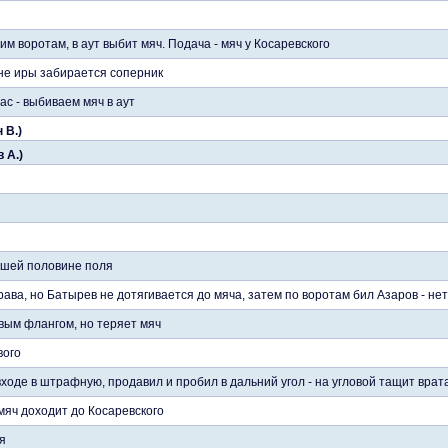
 воротам, в аут выбит мяч. Подача - мяч у Косаревского
вне иры забирается соперник
ас - выбиваем мяч в аут
 В.)
 А.)
ашей половине поля
ава, но Батырев не дотягивается до мяча, затем по воротам бил Азаров - не
вым флангом, но теряет мяч
вого
ходе в штрафную, продавил и пробил в дальний угол - на угловой тащит врат
яч доходит до Косаревского
я