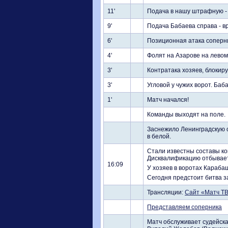
11'
Подача в нашу штрафную - 
9'
Подача Бабаева справа - в
6'
Позиционная атака соперни
4'
Фолят на Азарове на лево
3'
Контратака хозяев, блокир
3'
Угловой у чужих ворот. Баб
1'
Матч начался!
Команды выходят на поле.
Заснежило Ленинградскую о
в белой.
Стали известны составы ко
Дисквалификацию отбывает
16:09
У хозяев в воротах Карабаш
Сегодня предстоит битва за
Трансляции:
Сайт «Матч Т
Представляем соперника
Матч обслуживает судейская