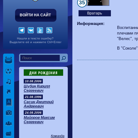
Волгарь
1-2
Машук-КМВ
35
Калуга
0-1
Сибирь
Вратарь
ВОЙТИ НА САЙТ
Информация:
Воспитанни
плечами пя
"Велес", т
Нашли в тексте ошибку?
Выделите её и нажмите Ctrl+Enter
В "Соколе"
ДНИ РОЖДЕНИЯ
10.08.2006
Шубин Кирилл
Сергеевич
21.08.1996
Сасин Дмитрий
Андреевич
24.08.2006
Майоров Максим
Сергеевич
Команда