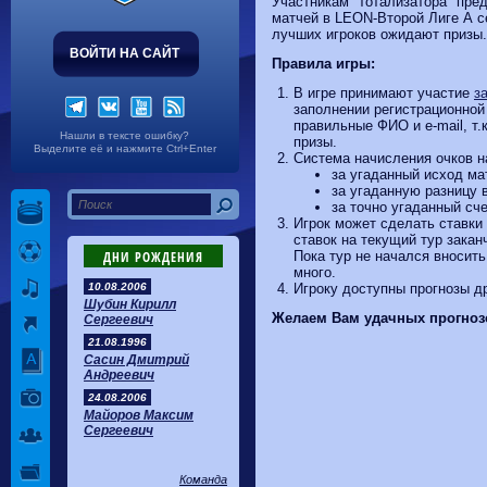
Участникам "тотализатора" пре
Волгарь
1-2
Машук-КМВ
матчей в LEON-Второй Лиге А се
Калуга
0-1
Сибирь
лучших игроков ожидают призы.
ВОЙТИ НА САЙТ
Правила игры:
В игре принимают участие
з
заполнении регистрационно
правильные ФИО и e-mail, т.
Нашли в тексте ошибку?
призы.
Выделите её и нажмите Ctrl+Enter
Система начисления очков на
за угаданный исход мат
за угаданную разницу в 
за точно угаданный счет
Игрок может сделать ставки
ставок на текущий тур закан
ДНИ РОЖДЕНИЯ
Пока тур не начался вносить
много.
10.08.2006
Игроку доступны прогнозы д
Шубин Кирилл
Желаем Вам удачных прогноз
Сергеевич
21.08.1996
Сасин Дмитрий
Андреевич
24.08.2006
Майоров Максим
Сергеевич
Команда