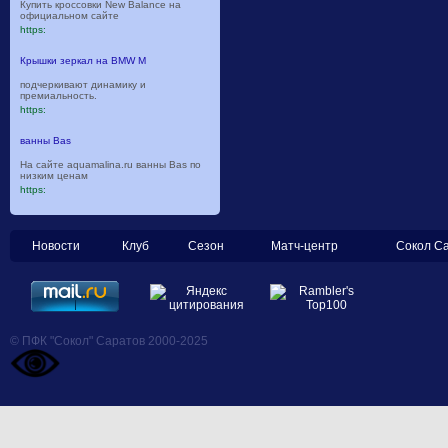
Купить кроссовки New Balance на
официальном сайте
https:
Крышки зеркал на BMW M
подчеркивают динамику и
премиальность.
https:
ванны Bas
На сайте aquamalina.ru ванны Bas по
низким ценам
https:
Новости
Клуб
Сезон
Матч-центр
Сокол С
© ПФК "Сокол" Саратов 2000-2025