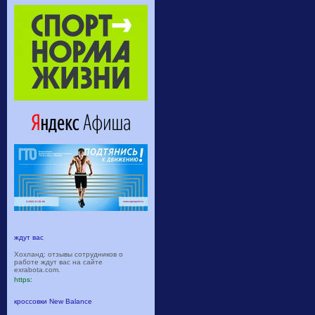
ждут вас
Хохланд: отзывы сотрудников о
работе ждут вас на сайте
exrabota.com.
https:
кроссовки New Balance