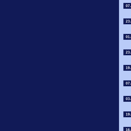
07
23
01
23
19
07
03
19
16