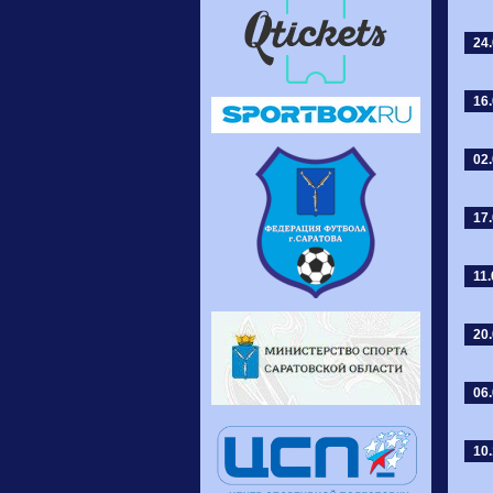
24
16
02
17
11
20
06
10