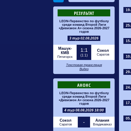
19
РЕЗУЛЬТАТ
LEON-Первенство по футболу
среди команд Второй Лиги
25
«Дивизион А» сезона 2026-2027
годов
3 тур 02.08.2026
15
Машук-
1:1
Сокол
КМВ
Саратов
(1:1)
10
Пятигорск
Текстовая трансляция
Видео
29
АНОНС
24
LEON-Первенство по футболу
среди команд Второй Лиги
«Дивизион А» сезона 2026-2027
17
годов
4 тур 08.08.2026 18:00
05
Сокол
Алания
-
Саратов
Владикавказ