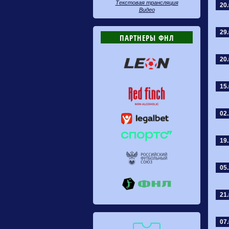
Текстовая трансляция
20
Видео
29
ПАРТНЕРЫ ФНЛ
20
15
02
19
05
21
07