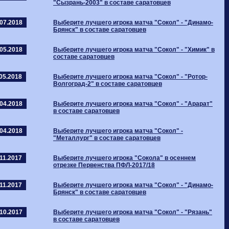
"Сызрань-2003" в составе саратовцев
.07.2018
Выберите лучшего игрока матча "Сокол" - "Динамо-
Брянск" в составе саратовцев
.05.2018
Выберите лучшего игрока матча "Сокол" - "Химик" в
составе саратовцев
.05.2018
Выберите лучшего игрока матча "Сокол" - "Ротор-
Волгоград-2" в составе саратовцев
.04.2018
Выберите лучшего игрока матча "Сокол" - "Арарат"
в составе саратовцев
.04.2018
Выберите лучшего игрока матча "Сокол" -
"Металлург" в составе саратовцев
.11.2017
Выберите лучшего игрока "Сокола" в осеннем
отрезке Первенства ПФЛ-2017/18
.11.2017
Выберите лучшего игрока матча "Сокол" - "Динамо-
Брянск" в составе саратовцев
.10.2017
Выберите лучшего игрока матча "Сокол" - "Рязань"
в составе саратовцев