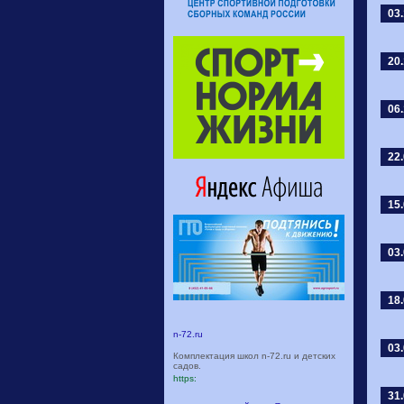
03
20
06
22
15
03
18
n-72.ru
03
Комплектация школ n-72.ru и детских
садов.
https:
31