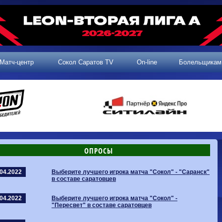
Матч-центр
Сокол Саратов TV
On-line
Болельщикам
ОПРОСЫ
2 тур, 25.07.2026
3 тур, 02.08.2026
.04.2022
Выберите лучшего игрока матча "Сокол" - "Саранск"
Динамо-
Динамо
1-0
Калуга
в составе саратовцев
Родина-2
0-0
Владивосток
Машук-КМВ
1-1
Сокол
2 тур, 26.07.2026
Алания
1-1
Волгарь
.04.2022
Выберите лучшего игрока матча "Сокол" -
Динамо-
"Пересвет" в составе саратовцев
1-2
Динамо-Брянск
Сокол
0-1
Динамо
Владивосток
о-Брянск
0-4
Алания
Сибирь
1-3
Родина-2