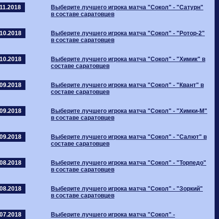
.11.2018
Выберите лучшего игрока матча "Сокол" - "Сатурн"
в составе саратовцев
.10.2018
Выберите лучшего игрока матча "Сокол" - "Ротор-2"
в составе саратовцев
.10.2018
Выберите лучшего игрока матча "Сокол" - "Химик" в
составе саратовцев
.09.2018
Выберите лучшего игрока матча "Сокол" - "Квант" в
составе саратовцев
.09.2018
Выберите лучшего игрока матча "Сокол" - "Химки-М"
в составе саратовцев
.09.2018
Выберите лучшего игрока матча "Сокол" - "Салют" в
составе саратовцев
.08.2018
Выберите лучшего игрока матча "Сокол" - "Торпедо"
в составе саратовцев
.08.2018
Выберите лучшего игрока матча "Сокол" - "Зоркий"
в составе саратовцев
.07.2018
Выберите лучшего игрока матча "Сокол" -