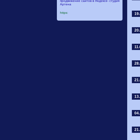
продвижение сайтов в Яндексе- студия
Артена
https:
19
20
11
28
21
13
04
21