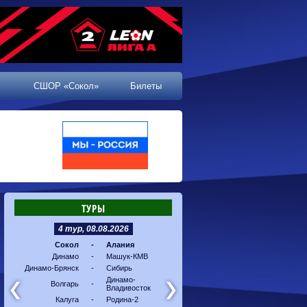
СШОР «Сокол»
Билеты
ТУРЫ
4 тур, 08.08.2026
5 тур, 16.08.2026
Сокол
-
Алания
Машук-КМВ
-
Калуг
Динамо
-
Машук-КМВ
Алания
-
Динам
Динамо-Брянск
-
Сибирь
Динамо-
-
Соко
Владивосток
Динамо-
Волгарь
-
Владивосток
Сибирь
-
Волга
Калуга
-
Родина-2
Родина-2
-
Динам