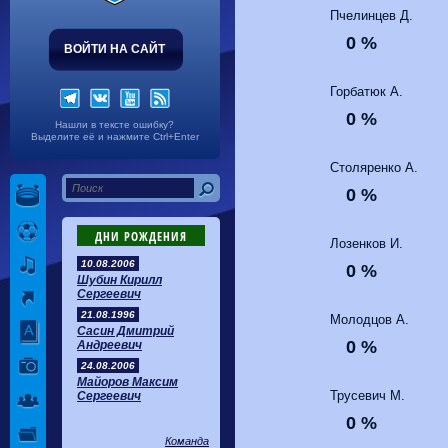
Волгарь
1-2
Машук-КМВ
Пчелинцев Д.
Калуга
0-1
Сибирь
0 %
ВОЙТИ НА САЙТ
Горбатюк А.
0 %
Нашли в тексте ошибку?
Выделите её и нажмите Ctrl+Enter
Столяренко А.
0 %
ДНИ РОЖДЕНИЯ
Лозенков И.
10.08.2006
0 %
Шубин Кирилл
Сергеевич
21.08.1996
Молодцов А.
Сасин Дмитрий
0 %
Андреевич
24.08.2006
Майоров Максим
Трусевич М.
Сергеевич
0 %
Команда