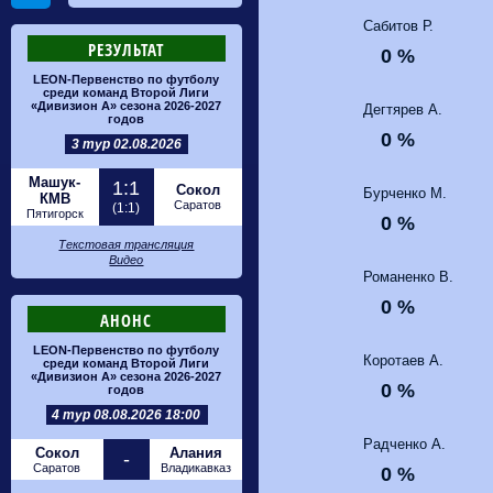
Сабитов Р.
РЕЗУЛЬТАТ
0 %
LEON-Первенство по футболу
среди команд Второй Лиги
«Дивизион А» сезона 2026-2027
Дегтярев А.
годов
0 %
3 тур 02.08.2026
Машук-
1:1
Сокол
Бурченко М.
КМВ
Саратов
(1:1)
Пятигорск
0 %
Текстовая трансляция
Видео
Романенко В.
0 %
АНОНС
LEON-Первенство по футболу
Коротаев А.
среди команд Второй Лиги
«Дивизион А» сезона 2026-2027
0 %
годов
4 тур 08.08.2026 18:00
Радченко А.
Сокол
Алания
-
Саратов
Владикавказ
0 %