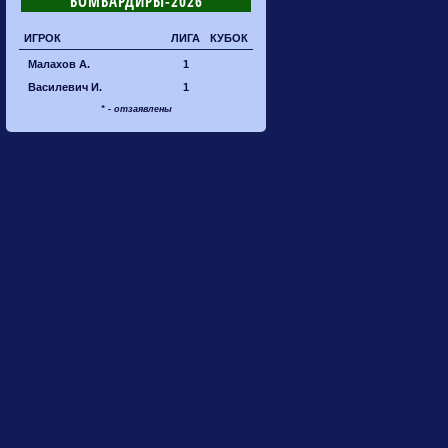
БОМБАРДИРЫ-2026
ИГРОК
ЛИГА
КУБОК
Малахов А.
1
Василевич И.
1
* - отзаявлены