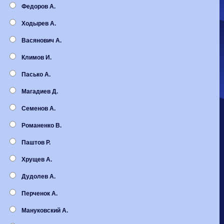
Волгарь
1-2
Машук-КМВ
Федоров А.
Калуга
0-1
Сибирь
Ходырев А.
Васянович А.
Климов И.
Пасько А.
Магадиев Д.
Семенов А.
Романенко В.
Паштов Р.
Хрущев А.
Дудолев А.
Перченок А.
Мануковский А.