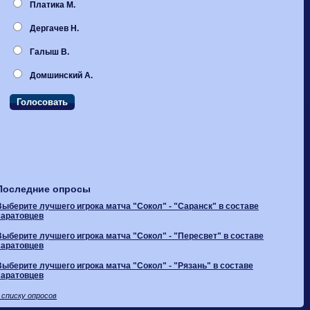
Платика М.
Дергачев Н.
Галыш В.
Домшинский А.
Последние опросы
Выберите лучшего игрока матча "Сокол" - "Саранск" в составе
саратовцев
Выберите лучшего игрока матча "Сокол" - "Пересвет" в составе
саратовцев
Выберите лучшего игрока матча "Сокол" - "Рязань" в составе
саратовцев
 списку опросов