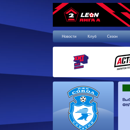
Новости
Клуб
Сезон
1 тур, 19.07.2026
Выб
Сокол
1-1
Калуга
ФНЛ
Динамо
0-0
Волгарь
Машук-КМВ
0-0
Динамо-Брянск
Родина-2
2-1
Алания
Динамо-
1-2
Сибирь
Динам
Владивосток