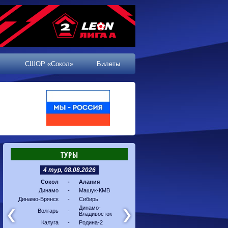
СШОР «Сокол»
Билеты
ТУРЫ
4 тур, 08.08.2026
5 тур, 16.08.2026
Сокол
-
Алания
Машук-КМВ
-
Калуг
Динамо
-
Машук-КМВ
Алания
-
Динам
Динамо-Брянск
-
Сибирь
Динамо-
-
Соко
Владивосток
Динамо-
Волгарь
-
Владивосток
Сибирь
-
Волга
Калуга
-
Родина-2
Родина-2
-
Динам