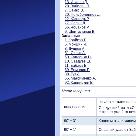
13. Иванов Д.
28. Забелин П.
7. Самко В.
20. Полубояринов Д.
22. Юзепчук Р.
77. Сасин Д.
56. Чобанов Р.
9. Шпитальный В.
Запасные
1. Крайков Т.
6. Мокшин И.
8. Дудиев А.
51. Синяк А.
59. Капленко Н.
10. Саадуев Ш.
11. Бабаев В.
69. Ермолин Р.
88. Гуз А.
55. Максименко А.
92. Карпицкий Е.
Матч завершен
Ничего сегодня не п
послесловие
Следующий матч «Сок
сыграют уже 2-го ноя
90' + 3'
Конец матча и миним
90' + 1'
Опасный удар от Заб