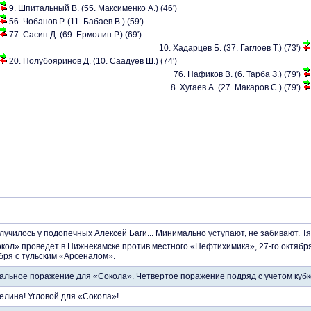
9. Шпитальный В. (55. Максименко А.) (46')
56. Чобанов Р. (11. Бабаев В.) (59')
77. Сасин Д. (69. Ермолин Р.) (69')
10. Хадарцев Б. (37. Гаглоев Т.) (73')
20. Полубояринов Д. (10. Саадуев Ш.) (74')
76. Нафиков В. (6. Тарба З.) (79')
8. Хугаев А. (27. Макаров С.) (79')
олучилось у подопечных Алексей Баги... Минимально уступают, не забивают. 
ол» проведет в Нижнекамске против местного «Нефтихимика», 27-го октябр
бря с тульским «Арсеналом».
альное поражение для «Сокола». Четвертое поражение подряд с учетом кубко
елина! Угловой для «Сокола»!