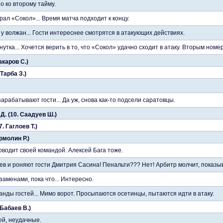
о ко второму тайму.
рал «Сокол»... Время матча подходит к концу.
у волжан... Гости интереснее смотрятся в атакующих действиях.
тка... Хочется верить в то, что «Сокол» удачно сходит в атаку. Вторым номер
акаров С.)
Тарба З.)
рабатывают гости... Да уж, снова как-то подсели саратовцы.
Д. (10. Саадуев Ш.)
. Гаглоев Т.)
Ермолин Р.)
ководит своей командой. Алексей Бага тоже.
ев и роняют гости Дмитрия Сасина! Пенальти??? Нет! Арбитр молчит, показыв
заменами, пока что... Интересно.
нды гостей... Мимо ворот. Просыпаются осетинцы, пытаются идти в атаку.
 Бабаев В.)
ей, неудачные.