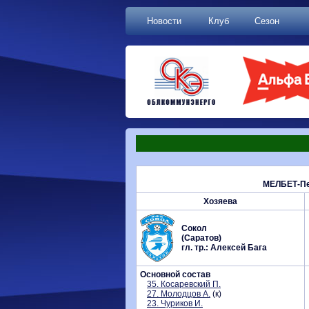
Новости
Клуб
Сезон
МЕЛБЕТ-Пер
Хозяева
Сокол
(Саратов)
гл. тр.: Алексей Бага
Основной состав
35. Косаревский П.
27. Молодцов А.
(к)
23. Чуриков И.