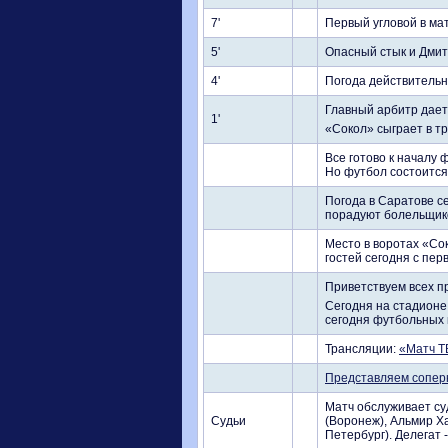
7'
Первый угловой в мат
5'
Опасный стык и Дмит
4'
Погода действительно
Главный арбитр дает 
1'
«Сокол» сыграет в т
Все готово к началу 
Но футбол состоится
Погода в Саратове с
порадуют болельщико
Место в воротах «Со
гостей сегодня с пер
Приветствуем всех п
Сегодня на стадионе
сегодня футбольных 
Трансляции:
«Матч Т
Представляем сопер
Матч обслуживает суд
Судьи
(Воронеж), Альмир Ха
Петербург). Делегат 