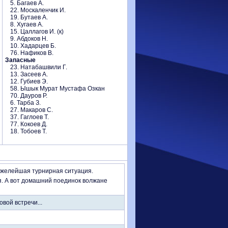
5. Багаев А.
22. Москаленчик И.
19. Бутаев А.
8. Хугаев А.
15. Цаллагов И. (к)
9. Абдоков Н.
10. Хадарцев Б.
76. Нафиков В.
Запасные
23. Натабашвили Г.
13. Засеев А.
12. Губиев Э.
58. Ышык Мурат Мустафа Озкан
70. Дауров Р.
6. Тарба З.
27. Макаров С.
37. Гаглоев Т.
77. Кокоев Д.
18. Тобоев Т.
Тяжелейшая турнирная ситуация.
я. А вот домашний поединок волжане
вой встречи...