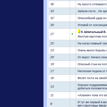
36'
Ну просто отбиваютс
33'
Забили гости... Но а
32'
Опаснейший удар из-
30'
Угловой от осетинце
9. Шпитальный В.
27'
Желтую карточку пол
25'
На ногах главный тр
23'
Очень много борьбы 
20'
От ворот. Ничего опа
19'
Опасный стык на поло
17'
Неплохая подача от 
16'
Фолят гости на свое
Хорошо поддерживает
13'
добиться положитель
11'
«Алания» пока что в
И тут же первый в ма
8'
мяч саратовцы введут