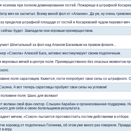
я хозяева при полном доминировании гостей. Пожарище в штрафной Косарев
рбитр мяч не засчитал. Всему виной фол от «Алании». Да уж, ну очень тревожн
за пределов штрафной площади от гостей и Косаревский чудом перевел мяч 
в сейчас будет. Завладели они игровым преимуществом.
учает Шпитальный за фол над Аланом Багаевым на правом фланге...
енер «Сокола» Алексей Бага, активно жестикулирует своим подопечным.
и верховых мячей в центре поля. Преимущественно без опасных моментов пр
сного.
вине поля саратовцев. Кажется, гости попробуют свои силы со штрафного. О
Сасина. А вот теперь саратовцы пробуют свои силы на угловом!
й половине поля. Шанс для волжан!
 волжан свой фан-сектор. Слышен барабан и организованная поддержка. На
ного для себя и своих болельщиков результата.
ладеет мячом, «Сокол» пытается противостоять гостям действиями в отборе.
тче хоровод от подопечных Гогниева, об этом уже много раз говорили. Правда
 в игру.