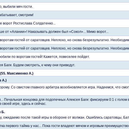
, выбили мяч гости.
абатывает, смотрим!
е ворот Ростислава Солдатенко...
е от «Алании»! Наказывать должен был «Сокол»... Мимо ворот...
 воротам гостей от саратовцев. Неплохо, но снова безрезультатно. Необход
 воротам гостей от саратовцев. Неплохо, но снова безрезультатно. Необход
обили по воротам гостей! Кажется, повеселее пойдет.
я Баги. Будем смотреть, к чему они приведут.
(55. Максименко А.)
з А.)
торому. Со свистом главного арбитра возобновляется игра. Надеемся, что см
... Печальная концовка для подопечных Алексея Баги: фиксируем 0:1 с голом
 своей игре, здесь и сейчас.
 Б.
ку, ожидаемо после такой игры в обороне от волжан. Ошиблись саратовцы, Бат
ка первого тайма у нас... Пока гости владеют мячом и игровым преимущество