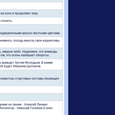
на ноги и продолжит игру.
о понять.
традиционными красно-желтыми цветами.
немного, погода внесла свои коррективы.
, хмурое небо. Надеемся, что команды
том, что осень набирает обороты.
ду выведет Артем Молодцов. В рамке
тей будет Ибрагим Цаллагов.
и известны стартовые составы играющих
ики на линии - Алексей Линкин
Инспектор - Николай Голубев (Санкт-