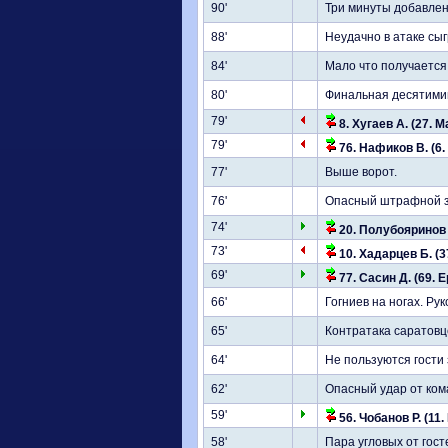
90'
Три минуты добавлен
88'
Неудачно в атаке сыг
84'
Мало что получается 
80'
Финальная десятимину
79'
8. Хугаев А. (27. М
79'
76. Нафиков В. (6. 
77'
Выше ворот.
76'
Опасный штрафной за
74'
20. Полубояринов 
73'
10. Хадарцев Б. (37
69'
77. Сасин Д. (69. 
66'
Гогниев на ногах. Ру
65'
Контратака саратовц
64'
Не пользуются гости 
62'
Опасный удар от кома
59'
56. Чобанов Р. (11.
58'
Пара угловых от гост