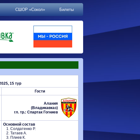
СШОР «Сокол»
Билеты
025, 15 тур
Гости
Алания
(Владикавказ)
гл. тр.: Спартак Гогниев
Основной состав
1. Солдатенко Р.
2. Татаев А.
3. Плиев К.