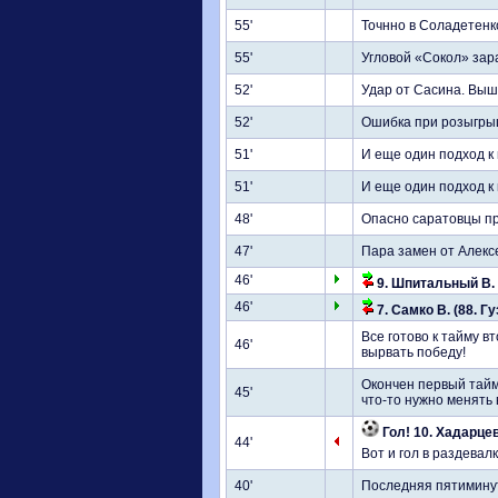
55'
Точнно в Соладетенко
55'
Угловой «Сокол» зар
52'
Удар от Сасина. Выш
52'
Ошибка при розыгрыш
51'
И еще один подход к
51'
И еще один подход к
48'
Опасно саратовцы пр
47'
Пара замен от Алексе
46'
9. Шпитальный В. 
46'
7. Самко В. (88. Гу
Все готово к тайму в
46'
вырвать победу!
Окончен первый тайм
45'
что-то нужно менять в
Гол! 10. Хадарцев
44'
Вот и гол в раздевал
40'
Последняя пятиминут