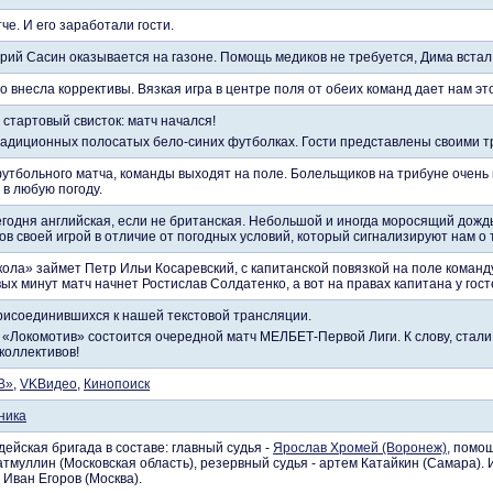
че. И его заработали гости.
рий Сасин оказывается на газоне. Помощь медиков не требуется, Дима встал 
 внесла коррективы. Вязкая игра в центре поля от обеих команд дает нам эт
стартовый свисток: матч начался!
радиционных полосатых бело-синих футболках. Гости представлены своими 
футбольного матча, команды выходят на поле. Болельщиков на трибуне очень 
 в любую погоду.
егодня английская, если не британская. Небольшой и иногда моросящий дождь
в своей игрой в отличие от погодных условий, который сигнализируют нам о 
кола» займет Петр Ильи Косаревский, с капитанской повязкой на поле коман
вых минут матч начнет Ростислав Солдатенко, а вот на правах капитана у гос
рисоединившихся к нашей текстовой трансляции.
 «Локомотив» состоится очередной матч МЕЛБЕТ-Первой Лиги. К слову, стал
коллективов!
В»
,
VKВидео
,
Кинопоиск
ника
ейская бригада в составе: главный судья -
Ярослав Хромей (Воронеж),
помощн
тмуллин (Московская область), резервный судья - артем Катайкин (Самара). 
- Иван Егоров (Москва).