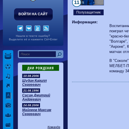
Волгарь
1-2
Машук-КМВ
11
Калуга
0-1
Сибирь
Полузащитник
ВОЙТИ НА САЙТ
Информация:
Воспитанни
поиграл че
"красно-бе
Нашли в тексте ошибку?
Выделите её и нажмите Ctrl+Enter
"Волгаре",
"Акроне", 
матчах отл
В "Соколе"
МЕЛБЕТ-Пе
ДНИ РОЖДЕНИЯ
команду 34
10.08.2006
Шубин Кирилл
Сергеевич
21.08.1996
Сасин Дмитрий
Андреевич
24.08.2006
Майоров Максим
Сергеевич
Команда