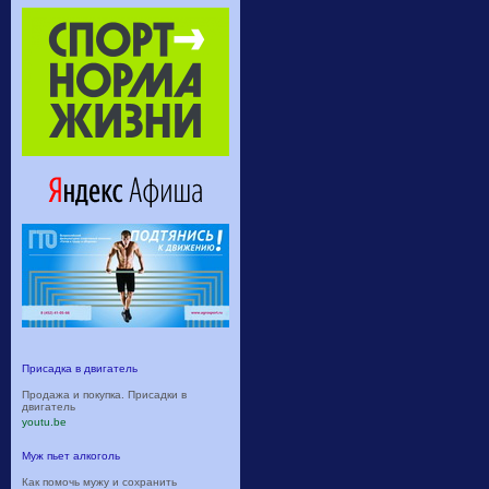
Присадка в двигатель
Продажа и покупка. Присадки в
двигатель
youtu.be
Муж пьет алкоголь
Как помочь мужу и сохранить