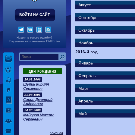
Волгарь
1-2
Машук-КМВ
Август
Калуга
0-1
Сибирь
ВОЙТИ НА САЙТ
Сентябрь
Октябрь
Нашли в тексте ошибку?
Выделите её и нажмите Ctrl+Enter
Ноябрь
2016-й год
Январь
ДНИ РОЖДЕНИЯ
Февраль
10.08.2006
Шубин Кирилл
Март
Сергеевич
21.08.1996
Сасин Дмитрий
Апрель
Андреевич
24.08.2006
Май
Майоров Максим
Сергеевич
Команда