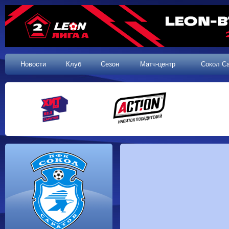
Новости
Клуб
Сезон
Матч-центр
Сокол С