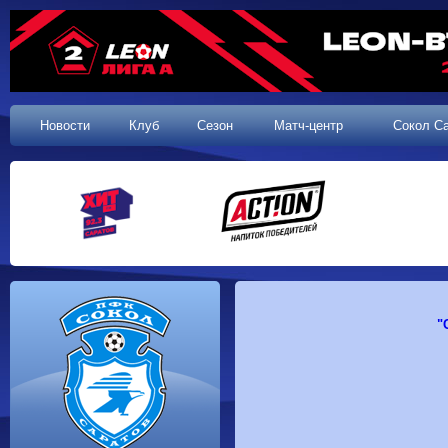
Новости
Клуб
Сезон
Матч-центр
Сокол С
"